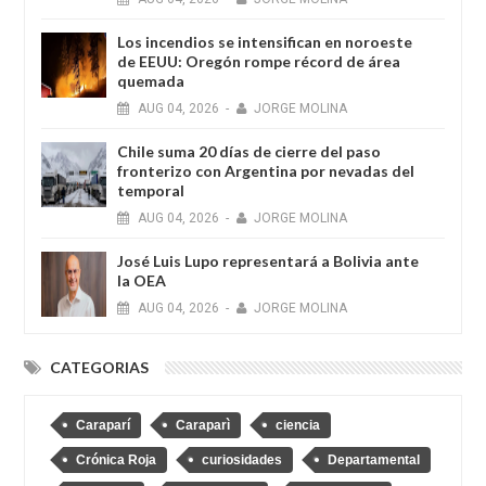
Los incendios se intensifican en noroeste
de EEUU: Oregón rompe récord de área
quemada
AUG
04,
2026
-
JORGE MOLINA
Chile suma 20 días de cierre del paso
fronterizo con Argentina por nevadas del
temporal
AUG
04,
2026
-
JORGE MOLINA
José Luis Lupo representará a Bolivia ante
la OEA
AUG
04,
2026
-
JORGE MOLINA
CATEGORIAS
Caraparí
Caraparì
ciencia
Crónica Roja
curiosidades
Departamental