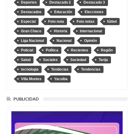
Deportes
Destacado 2
Destacado 3
Destacados
Educación
Elecciones
Especial
Foto nota
Foto notas
fútbol
Gran Chaco
Historia
Internacional
Liga Nacional
Nacional
Opinión
Policial
Política
Recientes
Región
Salud
Sociales
Sociedad
Tarija
tecnologia
Tendecias
Tendencias
Villa Montes
Yacuiba
PUBLICIDAD