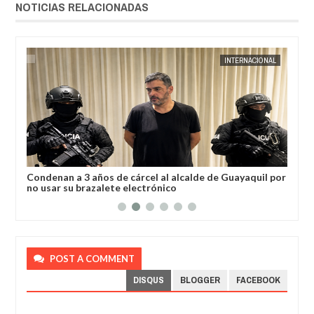
NOTICIAS RELACIONADAS
AL
JORGE MOLINA
INTERNACIONAL
JORGE M
a
Condenan a 3 años de cárcel al alcalde de Guayaquil por
Los
no usar su brazalete electrónico
Ore
POST A COMMENT
DISQUS
BLOGGER
FACEBOOK