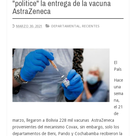
"politice" la entrega de la vacuna
Au
04,
AstraZeneca
20
MARZO 30, 2021
DEPARTAMENTAL
,
RECIENTES
El
País
Hace
una
sema
na,
el 21
de
marzo, llegaron a Bolivia 228 mil vacunas
AstraZeneca
provenientes del mecanismo Covax, sin embargo, solo los
departamentos de Beni, Pando y Cochabamba recibieron la