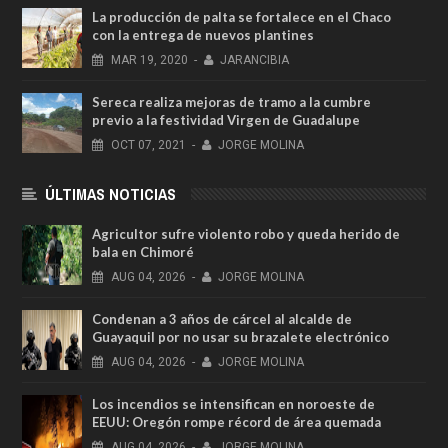
La producción de palta se fortalece en el Chaco
con la entrega de nuevos plantines
MAR
19,
2020
-
JARANCIBIA
Sereca realiza mejoras de tramo a la cumbre
previo a la festividad Virgen de Guadalupe
OCT
07,
2021
-
JORGE MOLINA
ÚLTIMAS NOTICIAS
Agricultor sufre violento robo y queda herido de
bala en Chimoré
AUG
04,
2026
-
JORGE MOLINA
Condenan a 3 años de cárcel al alcalde de
Guayaquil por no usar su brazalete electrónico
AUG
04,
2026
-
JORGE MOLINA
Los incendios se intensifican en noroeste de
EEUU: Oregón rompe récord de área quemada
AUG
04,
2026
-
JORGE MOLINA