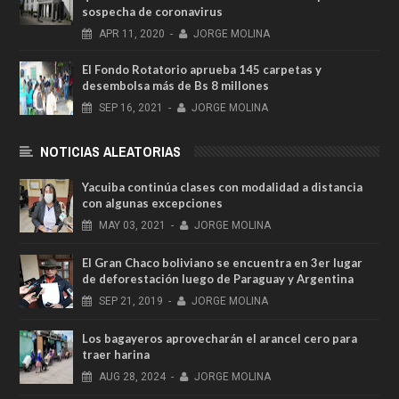
sospecha de coronavirus
APR
11,
2020
-
JORGE MOLINA
El Fondo Rotatorio aprueba 145 carpetas y
desembolsa más de Bs 8 millones
SEP
16,
2021
-
JORGE MOLINA
NOTICIAS ALEATORIAS
Yacuiba continúa clases con modalidad a distancia
con algunas excepciones
MAY
03,
2021
-
JORGE MOLINA
El Gran Chaco boliviano se encuentra en 3er lugar
de deforestación luego de Paraguay y Argentina
SEP
21,
2019
-
JORGE MOLINA
Los bagayeros aprovecharán el arancel cero para
traer harina
AUG
28,
2024
-
JORGE MOLINA