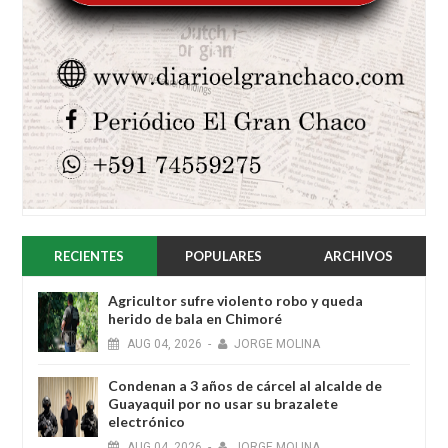
RECIENTES
POPULARES
ARCHIVOS
Agricultor sufre violento robo y queda
herido de bala en Chimoré
AUG
04,
2026
-
JORGE MOLINA
Condenan a 3 años de cárcel al alcalde de
Guayaquil por no usar su brazalete
electrónico
AUG
04,
2026
-
JORGE MOLINA