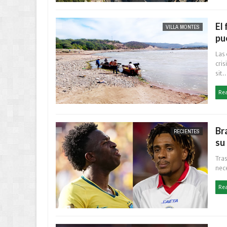
El
VILLA MONTES
pu
Las
cris
sit..
Re
Br
RECIENTES
su
Tra
nece
Re