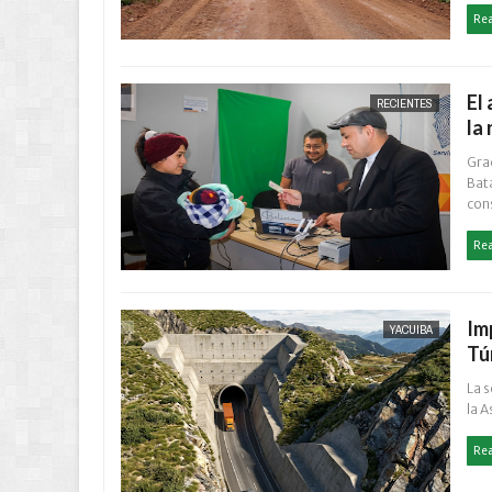
Re
El
RECIENTES
la
Grac
Bata
con
Re
Im
YACUIBA
Tú
La 
la A
Re