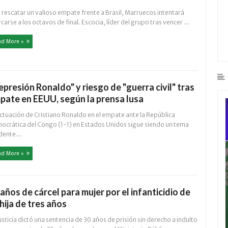
 rescatar un valioso empate frente a Brasil, Marruecos intentará
carse a los octavos de final. Escocia, líder del grupo tras vencer ...
ad More »
epresión Ronaldo" y riesgo de "guerra civil" tras
pate en EEUU, según la prensa lusa
ctuación de Cristiano Ronaldo en el empate ante la República
ocrática del Congo (1-1) en Estados Unidos sigue siendo un tema
dente...
ad More »
 años de cárcel para mujer por el infanticidio de
 hija de tres años
usticia dictó una sentencia de 30 años de prisión sin derecho a indulto