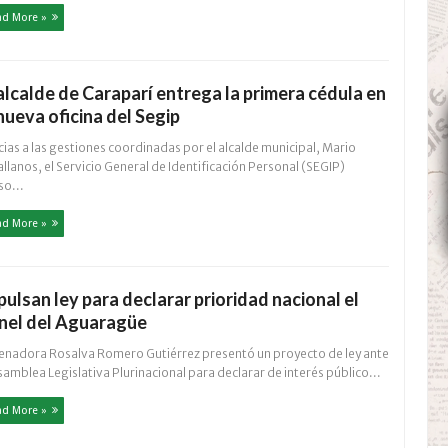
ad More »
 alcalde de Caraparí entrega la primera cédula en
 nueva oficina del Segip
ias a las gestiones coordinadas por el alcalde municipal, Mario
llanos, el Servicio General de Identificación Personal (SEGIP)
so...
ad More »
pulsan ley para declarar prioridad nacional el
nel del Aguaragüe
senadora Rosalva Romero Gutiérrez presentó un proyecto de ley ante
samblea Legislativa Plurinacional para declarar de interés público...
ad More »