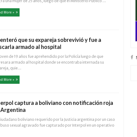
ra una mujer de 25 años, luego de que el Ministerio Público ...
ad More »
 enteró que su expareja sobrevivió y fue a
scarla armado al hospital
oven de 19 años fue aprehendido por la Policía luego de que
resara armado al hospital donde se encontraba internada su
reja, quie...
ad More »
terpol captura a boliviano con notificación roja
 Argentina
iudadano boliviano requerido por la Justicia argentina por un caso
abuso sexual agravado fue capturado por Interpol en un operativo