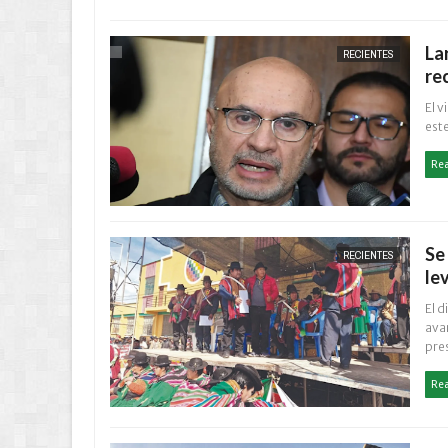
La
RECIENTES
re
El v
este
Re
Se
RECIENTES
le
El d
ava
pre
Re