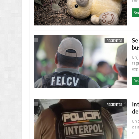
cont
Re
Se
RECIENTES
bu
Un j
reg
expa
Re
In
RECIENTES
de
Un c
de 
c...