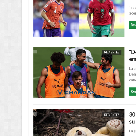
Tras
acer
Re
"D
RECIENTES
em
La a
Dem
can
Re
30
RECIENTES
su
La J