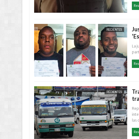
Re
Ju
RECIENTES
‘E
La 
par
Re
Tr
RECIENTES
tr
Rep
int
las 
Re