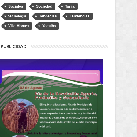
Sociales
Sociedad
Tarija
tecnologia
Tendecias
Tendencias
Villa Montes
Yacuiba
PUBLICIDAD
2 MONTHS AGO
2 MONTHS AGO