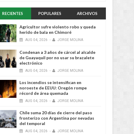
RECIENTES
POPULARES
ARCHIVOS
2 MONTHS AGO
Agricultor sufre violento robo y queda
herido de bala en Chimoré
AUG
04,
2026
-
JORGE MOLINA
Condenan a 3 años de cárcel al alcalde
de Guayaquil por no usar su brazalete
electrónico
AUG
04,
2026
-
JORGE MOLINA
2 MONTHS AGO
Los incendios se intensifican en
noroeste de EEUU: Oregón rompe
récord de área quemada
AUG
04,
2026
-
JORGE MOLINA
Chile suma 20 días de cierre del paso
fronterizo con Argentina por nevadas
del temporal
AUG
04,
2026
-
JORGE MOLINA