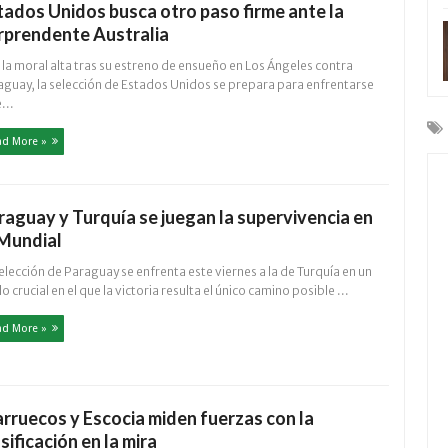
tados Unidos busca otro paso firme ante la
rprendente Australia
la moral alta tras su estreno de ensueño en Los Ángeles contra
aguay, la selección de Estados Unidos se prepara para enfrentarse
...
ad More »
raguay y Turquía se juegan la supervivencia en
 Mundial
elección de Paraguay se enfrenta este viernes a la de Turquía en un
o crucial en el que la victoria resulta el único camino posible ...
ad More »
rruecos y Escocia miden fuerzas con la
sificación en la mira