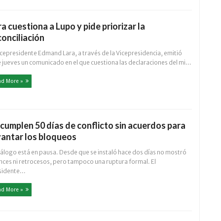
ra cuestiona a Lupo y pide priorizar la
conciliación
icepresidente Edmand Lara, a través de la Vicepresidencia, emitió
 jueves un comunicado en el que cuestiona las declaraciones del mi...
ad More »
 cumplen 50 días de conflicto sin acuerdos para
vantar los bloqueos
iálogo está en pausa. Desde que se instaló hace dos días no mostró
nces ni retrocesos, pero tampoco una ruptura formal. El
sidente...
ad More »