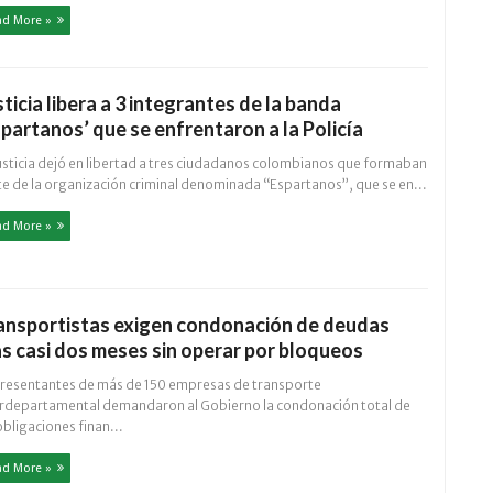
ad More »
sticia libera a 3 integrantes de la banda
spartanos’ que se enfrentaron a la Policía
justicia dejó en libertad a tres ciudadanos colombianos que formaban
te de la organización criminal denominada “Espartanos”, que se en...
ad More »
ansportistas exigen condonación de deudas
as casi dos meses sin operar por bloqueos
resentantes de más de 150 empresas de transporte
erdepartamental demandaron al Gobierno la condonación total de
obligaciones finan...
ad More »