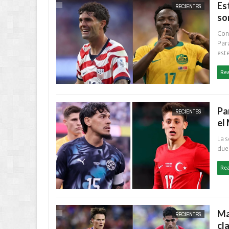
Es
RECIENTES
so
Con 
Par
este
Re
Pa
RECIENTES
el
La s
duel
Re
Ma
RECIENTES
cla