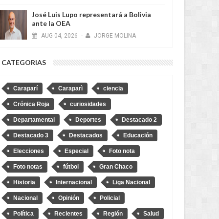
2 MONTHS AGO
José Luis Lupo representará a Bolivia
ante la OEA
AUG
04,
2026
-
JORGE MOLINA
CATEGORIAS
Caraparí
Caraparì
ciencia
Crónica Roja
curiosidades
2 MONTHS AGO
Departamental
Deportes
Destacado 2
Destacado 3
Destacados
Educación
Elecciones
Especial
Foto nota
Foto notas
fútbol
Gran Chaco
Historia
Internacional
Liga Nacional
Nacional
Opinión
Policial
2 MONTHS AGO
Política
Recientes
Región
Salud