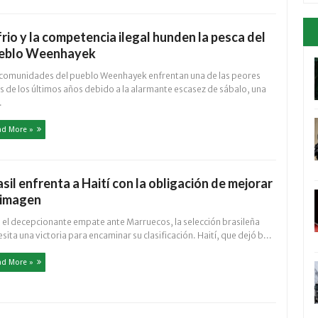
 frio y la competencia ilegal hunden la pesca del
eblo Weenhayek
 comunidades del pueblo Weenhayek enfrentan una de las peores
is de los últimos años debido a la alarmante escasez de sábalo, una
.
ad More »
asil enfrenta a Haití con la obligación de mejorar
 imagen
s el decepcionante empate ante Marruecos, la selección brasileña
sita una victoria para encaminar su clasificación. Haití, que dejó b...
ad More »