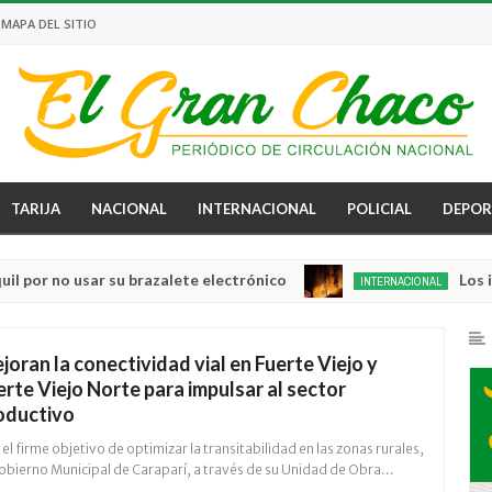
MAPA DEL SITIO
TARIJA
NACIONAL
INTERNACIONAL
POLICIAL
DEPOR
sar su brazalete electrónico
Los incendios s
INTERNACIONAL
Aug
04,
0
2026
joran la conectividad vial en Fuerte Viejo y
erte Viejo Norte para impulsar al sector
oductivo
el firme objetivo de optimizar la transitabilidad en las zonas rurales,
obierno Municipal de Caraparí, a través de su Unidad de Obra...