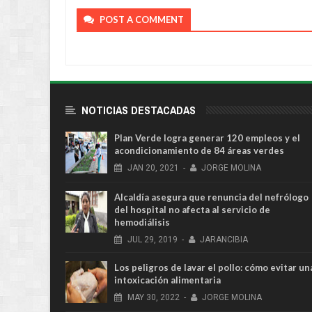
POST A COMMENT
NOTICIAS DESTACADAS
Plan Verde logra generar 120 empleos y el
acondicionamiento de 84 áreas verdes
JAN
20,
2021
-
JORGE MOLINA
Alcaldía asegura que renuncia del nefrólogo
del hospital no afecta al servicio de
hemodiálisis
JUL
29,
2019
-
JARANCIBIA
Los peligros de lavar el pollo: cómo evitar un
intoxicación alimentaria
MAY
30,
2022
-
JORGE MOLINA