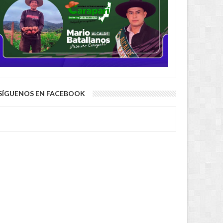
AUG
04,
2026
AUG
NACIONAL
NACIONAL
SÍGUENOS EN FACEBOOK
uis Lupo representará a
“No soy Diprove, no hagan el
a ante la OEA
ridículo”, dice Loza tras denuncia
de que se transportó en un auto
robado