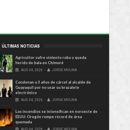
ÚLTIMAS NOTICIAS
Agricultor sufre violento robo y queda
herido de bala en Chimoré
AUG
04,
2026
-
JORGE MOLINA
Condenan a 3 años de cárcel al alcalde de
Guayaquil por no usar su brazalete
electrónico
AUG
04,
2026
-
JORGE MOLINA
Los incendios se intensifican en noroeste de
EEUU: Oregón rompe récord de área
quemada
AUG
04,
2026
-
JORGE MOLINA