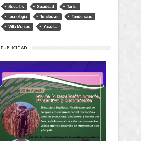
Sociales
Sociedad
Tarija
tecnologia
Tendecias
Tendencias
Villa Montes
Yacuiba
PUBLICIDAD