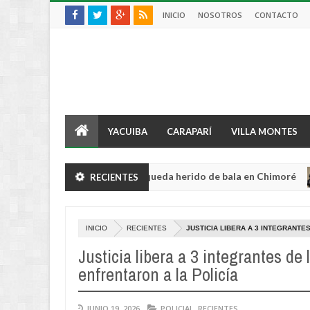
INICIO
NOSOTROS
CONTACTO
YACUIBA
CARAPARÍ
VILLA MONTES
 sufre violento robo y queda herido de bala en Chimoré
RECIENTES
IN
Aug
04,
0
2026
INICIO
RECIENTES
JUSTICIA LIBERA A 3 INTEGRANTE
Justicia libera a 3 integrantes de
enfrentaron a la Policía
JUNIO 19, 2026
POLICIAL
,
RECIENTES