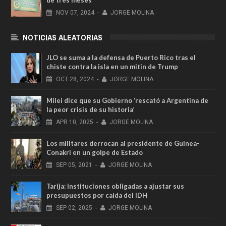
de tres meses
NOV
07,
2024
-
JORGE MOLINA
NOTICIAS ALEATORIAS
JLO se suma a la defensa de Puerto Rico tras el
chiste contra la isla en un mitin de Trump
OCT
28,
2024
-
JORGE MOLINA
Milei dice que su Gobierno ‘rescató a Argentina de
la peor crisis de su historia’
APR
10,
2025
-
JORGE MOLINA
Los militares derrocan al presidente de Guinea-
Conakri en un golpe de Estado
SEP
05,
2021
-
JORGE MOLINA
Tarija: Instituciones obligadas a ajustar sus
presupuestos por caída del IDH
SEP
02,
2025
-
JORGE MOLINA