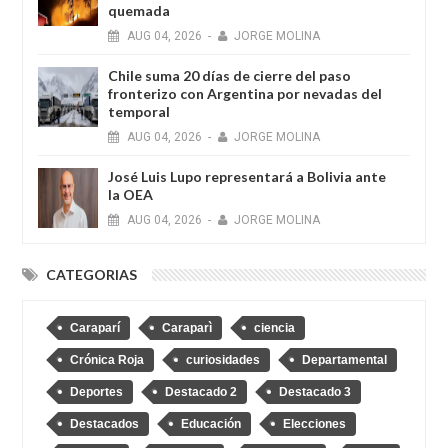
quemada
AUG
04,
2026
-
JORGE MOLINA
Chile suma 20 días de cierre del paso
fronterizo con Argentina por nevadas del
temporal
AUG
04,
2026
-
JORGE MOLINA
José Luis Lupo representará a Bolivia ante
la OEA
AUG
04,
2026
-
JORGE MOLINA
CATEGORIAS
Caraparí
Caraparì
ciencia
Crónica Roja
curiosidades
Departamental
Deportes
Destacado 2
Destacado 3
Destacados
Educación
Elecciones