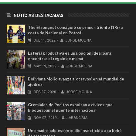
NOTICIAS DESTACADAS
The Strongest consiguió su primer triunfo (1-5) a
costa de Nacional en Potosí
JUL
11,
2022
-
JORGE MOLINA
La feria productiva es una opción ideal para
encontrar el regalo de mamá
MAY
19,
2022
-
JORGE MOLINA
Boliviana Mollo avanza a ‘octavos’ en el mundial de
ajedrez
DEC
07,
2020
-
JORGE MOLINA
Gremiales de Pocitos expulsan a cívicos que
bloqueaban el puente internacional
NOV
07,
2019
-
JARANCIBIA
Una madre adolescente dio insecticida a su bebé