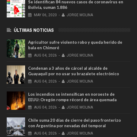
Se identifican 84 nuevos casos de coronavirus en
Bolivia, suman 1.886
MAY
06,
2020
-
JORGE MOLINA
ÚLTIMAS NOTICIAS
Agricultor sufre violento robo y queda herido de
bala en Chimoré
AUG
04,
2026
-
JORGE MOLINA
Condenan a 3 años de cárcel al alcalde de
Guayaquil por no usar su brazalete electrónico
AUG
04,
2026
-
JORGE MOLINA
Los incendios se intensifican en noroeste de
EEUU: Oregón rompe récord de área quemada
AUG
04,
2026
-
JORGE MOLINA
Chile suma 20 días de cierre del paso fronterizo
con Argentina por nevadas del temporal
AUG
04,
2026
-
JORGE MOLINA