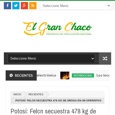
sar su brazalete electrónico
Los incendios s
RECIENTES
INTERNACIONAL
Aug
04,
s una boliviana
0
2026
INICIO
RECIENTES
sar su brazalete electrónico
Los incendios s
INTERNACIONAL
POTOSÍ: FELCN SECUESTRA 478 KG DE DROGA EN UN OPERATIVO
Aug
EN EL QUE HUBO HASTA TIROTEOS
04,
Potosí: Felcn secuestra 478 kg de
s una boliviana
0
2026