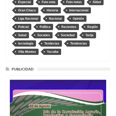
Especial
Foto nota
Foto notas
fútbol
Gran Chaco
Historia
Internacional
Liga Nacional
Nacional
Opinión
Policial
Política
Recientes
Región
Salud
Sociales
Sociedad
Tarija
tecnologia
Tendecias
Tendencias
Villa Montes
Yacuiba
PUBLICIDAD