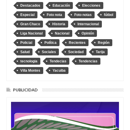
Destacados
Educación
Elecciones
Especial
Foto nota
Foto notas
fútbol
Gran Chaco
Historia
Internacional
Liga Nacional
Nacional
Opinión
Policial
Política
Recientes
Región
Salud
Sociales
Sociedad
Tarija
tecnologia
Tendecias
Tendencias
Villa Montes
Yacuiba
PUBLICIDAD