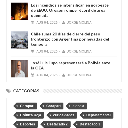
Los incendios se intensifican en noroeste
de EEUU: Oregón rompe récord de área
quemada
AUG
04,
2026
-
JORGE MOLINA
Chile suma 20 días de cierre del paso
fronterizo con Argentina por nevadas del
temporal
AUG
04,
2026
-
JORGE MOLINA
José Luis Lupo representará a Bolivia ante
la OEA
AUG
04,
2026
-
JORGE MOLINA
CATEGORIAS
Caraparí
Caraparì
ciencia
Crónica Roja
curiosidades
Departamental
Deportes
Destacado 2
Destacado 3