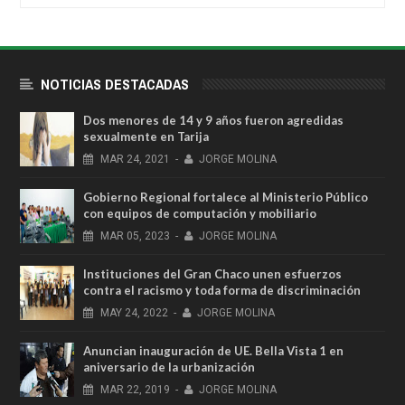
NOTICIAS DESTACADAS
Dos menores de 14 y 9 años fueron agredidas
sexualmente en Tarija
MAR
24,
2021
-
JORGE MOLINA
Gobierno Regional fortalece al Ministerio Público
con equipos de computación y mobiliario
MAR
05,
2023
-
JORGE MOLINA
Instituciones del Gran Chaco unen esfuerzos
contra el racismo y toda forma de discriminación
MAY
24,
2022
-
JORGE MOLINA
Anuncian inauguración de UE. Bella Vista 1 en
aniversario de la urbanización
MAR
22,
2019
-
JORGE MOLINA