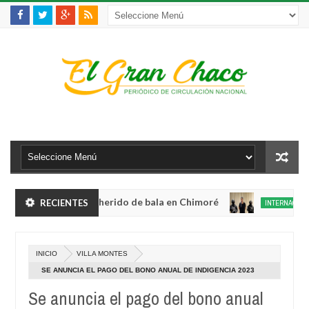
ento robo y queda herido de bala en Chimoré
RECIENTES
INTERNACIONAL
Aug
04,
ete a 12 ministerios y concentra competencias estratégicas
0
2026
Aug
INICIO
VILLA MONTES
04,
ento robo y queda herido de bala en Chimoré
INTERNACIONAL
0
2026
SE ANUNCIA EL PAGO DEL BONO ANUAL DE INDIGENCIA 2023
Aug
NUEVAMENTE PARA VILLA MONTES
04,
Se anuncia el pago del bono anual
ete a 12 ministerios y concentra competencias estratégicas
0
2026