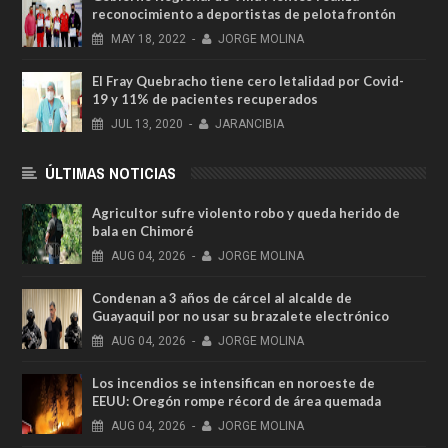
reconocimiento a deportistas de pelota frontón
MAY
18,
2022
-
JORGE MOLINA
El Fray Quebracho tiene cero letalidad por Covid-
19 y 11% de pacientes recuperados
JUL
13,
2020
-
JARANCIBIA
ÚLTIMAS NOTICIAS
Agricultor sufre violento robo y queda herido de
bala en Chimoré
AUG
04,
2026
-
JORGE MOLINA
Condenan a 3 años de cárcel al alcalde de
Guayaquil por no usar su brazalete electrónico
AUG
04,
2026
-
JORGE MOLINA
Los incendios se intensifican en noroeste de
EEUU: Oregón rompe récord de área quemada
AUG
04,
2026
-
JORGE MOLINA