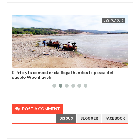
OS
JORGE MOLINA
DESTACADO 2
JORGE M
sado
El frio y la competencia ilegal hunden la pesca del
El 
pueblo Weenhayek
Den
POST A COMMENT
DISQUS
BLOGGER
FACEBOOK