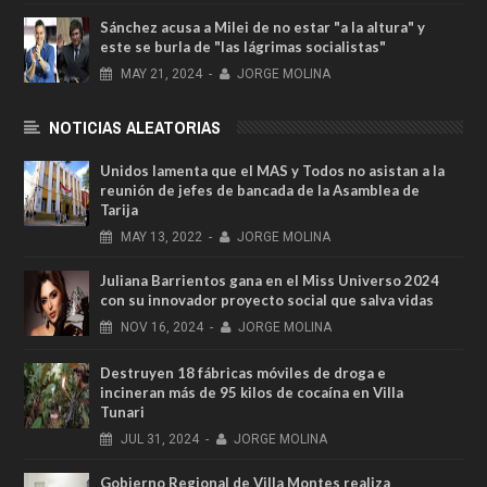
Sánchez acusa a Milei de no estar "a la altura" y
este se burla de "las lágrimas socialistas"
MAY
21,
2024
-
JORGE MOLINA
NOTICIAS ALEATORIAS
Unidos lamenta que el MAS y Todos no asistan a la
reunión de jefes de bancada de la Asamblea de
Tarija
MAY
13,
2022
-
JORGE MOLINA
Juliana Barrientos gana en el Miss Universo 2024
con su innovador proyecto social que salva vidas
NOV
16,
2024
-
JORGE MOLINA
Destruyen 18 fábricas móviles de droga e
incineran más de 95 kilos de cocaína en Villa
Tunari
JUL
31,
2024
-
JORGE MOLINA
Gobierno Regional de Villa Montes realiza