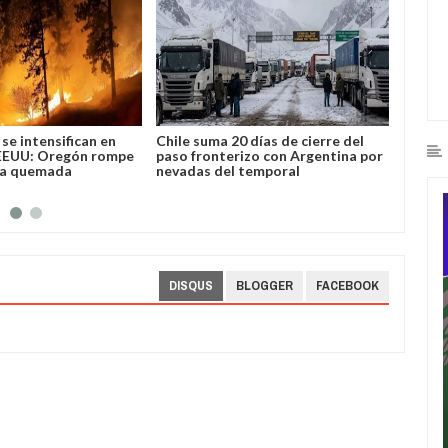
 20 días de cierre del
José Luis Lupo representará a
“No
terizo con Argentina por
Bolivia ante la OEA
rid
el temporal
de
ro
DISQUS
BLOGGER
FACEBOOK