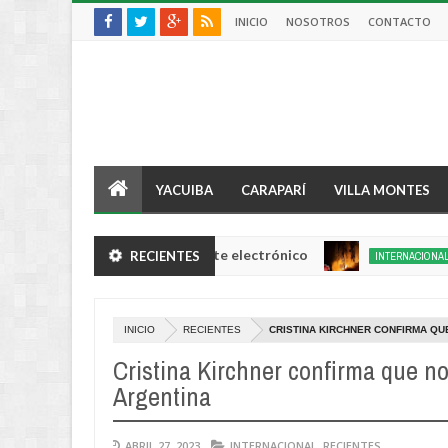
INICIO
NOSOTROS
CONTACTO
YACUIBA
CARAPARÍ
VILLA MONTES
l por no usar su brazalete electrónico
Los i
RECIENTES
INTERNACIONAL
Aug
04,
0
2026
INICIO
RECIENTES
CRISTINA KIRCHNER CONFIRMA QU
Cristina Kirchner confirma que no
Argentina
ABRIL 27, 2023
INTERNACIONAL
,
RECIENTES