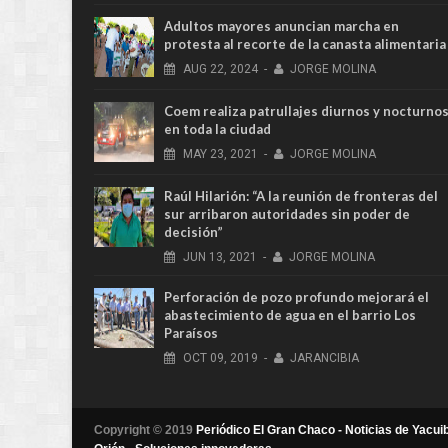
Adultos mayores anuncian marcha en
protesta al recorte de la canasta alimentaria
AUG
22,
2024
-
JORGE MOLINA
Coem realiza patrullajes diurnos y nocturno
en toda la ciudad
MAY
23,
2021
-
JORGE MOLINA
Raúl Hilarión: “A la reunión de fronteras del
sur arribaron autoridades sin poder de
decisión”
JUN
13,
2021
-
JORGE MOLINA
Perforación de pozo profundo mejorará el
abastecimiento de agua en el barrio Los
Paraísos
OCT
09,
2019
-
JARANCIBIA
Copyright © 2019
Periódico El Gran Chaco - Noticias de Yacuib