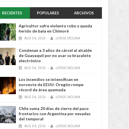
RECIENTES
POPULARES
ARCHIVOS
Agricultor sufre violento robo y queda
herido de bala en Chimoré
AUG
04,
2026
-
JORGE MOLINA
Condenan a 3 años de cárcel al alcalde
de Guayaquil por no usar su brazalete
electrónico
AUG
04,
2026
-
JORGE MOLINA
Los incendios se intensifican en
noroeste de EEUU: Oregón rompe
récord de área quemada
AUG
04,
2026
-
JORGE MOLINA
Chile suma 20 días de cierre del paso
fronterizo con Argentina por nevadas
del temporal
AUG
04,
2026
-
JORGE MOLINA