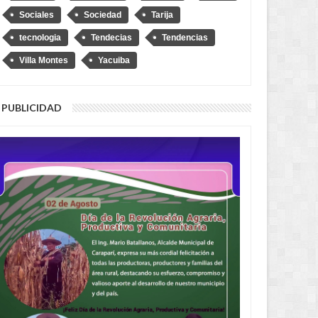
Sociales
Sociedad
Tarija
tecnologia
Tendecias
Tendencias
Villa Montes
Yacuiba
 soy Diprove, no hagan el
PUBLICIDAD
ículo”, dice Loza tras denuncia
 que se transportó en un auto
bado