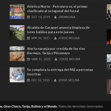
Atlético Norte - Petrolero es el primer
clasificado al octagonal del futsal
OCT
14,
2019
-
JARANCIBIA
s
Alcaldía de Caraparí anuncia limpieza de
lotes baldíos para este jueves
MAY
30,
2021
-
JORGE MOLINA
Alerta naranja por crecida de los ríos
Bermejo, Tarija y Pilcomayo
MAR
31,
2025
-
JORGE MOLINA
Se completa la entrega del PAE a personas
inscritas
DEC
03,
2020
-
JORGE MOLINA
a, Gran Chaco, Tarija, Bolivia y el Mundo.
Todos los derechos reservados.