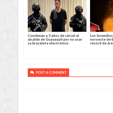
s de cárcel al
Los incendios se intensifican en
Chile suma
quil por no usar
noroeste de EEUU: Oregón rompe
paso fron
ctrónico
récord de área quemada
nevadas d
POST A COMMENT