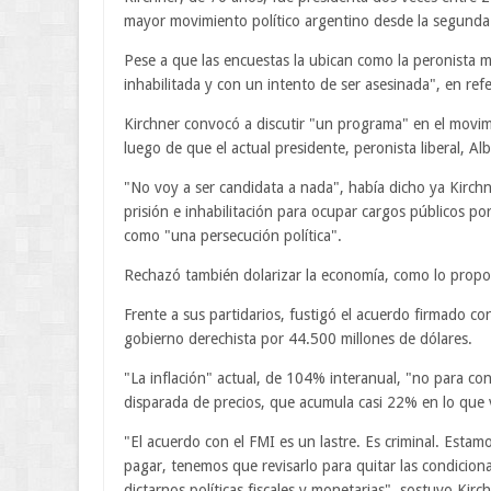
mayor movimiento político argentino desde la segunda 
Pese a que las encuestas la ubican como la peronista m
inhabilitada y con un intento de ser asesinada", en ref
Kirchner convocó a discutir "un programa" en el movimi
luego de que el actual presidente, peronista liberal, Al
"No voy a ser candidata a nada", había dicho ya Kirch
prisión e inhabilitación para ocupar cargos públicos po
como "una persecución política".
Rechazó también dolarizar la economía, como lo propone
Frente a sus partidarios, fustigó el acuerdo firmado co
gobierno derechista por 44.500 millones de dólares.
"La inflación" actual, de 104% interanual, "no para con 
disparada de precios, que acumula casi 22% en lo que va
"El acuerdo con el FMI es un lastre. Es criminal. Est
pagar, tenemos que revisarlo para quitar las condiciona
dictarnos políticas fiscales y monetarias", sostuvo Kirc