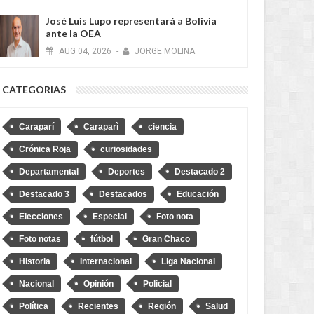
José Luis Lupo representará a Bolivia
ante la OEA
AUG
04,
2026
-
JORGE MOLINA
CATEGORIAS
Caraparí
Caraparì
ciencia
Crónica Roja
curiosidades
Departamental
Deportes
Destacado 2
Destacado 3
Destacados
Educación
Elecciones
Especial
Foto nota
Foto notas
fútbol
Gran Chaco
Historia
Internacional
Liga Nacional
Nacional
Opinión
Policial
026
AUG
04,
2026
NACIONAL
Política
Recientes
Región
Salud