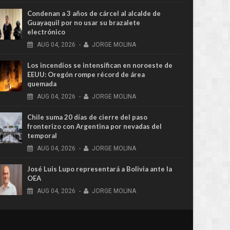
Condenan a 3 años de cárcel al alcalde de
Guayaquil por no usar su brazalete
electrónico
AUG
04,
2026
-
JORGE MOLINA
Los incendios se intensifican en noroeste de
EEUU: Oregón rompe récord de área
quemada
AUG
04,
2026
-
JORGE MOLINA
Chile suma 20 días de cierre del paso
fronterizo con Argentina por nevadas del
temporal
AUG
04,
2026
-
JORGE MOLINA
José Luis Lupo representará a Bolivia ante la
OEA
AUG
04,
2026
-
JORGE MOLINA