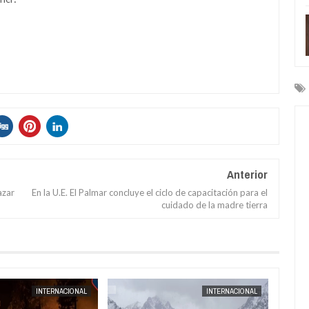
Anterior
azar
En la U.E. El Palmar concluye el ciclo de capacitación para el
cuidado de la madre tierra
AUG
04,
2026
AUG
04,
2
INTERNACIONAL
NACIONAL