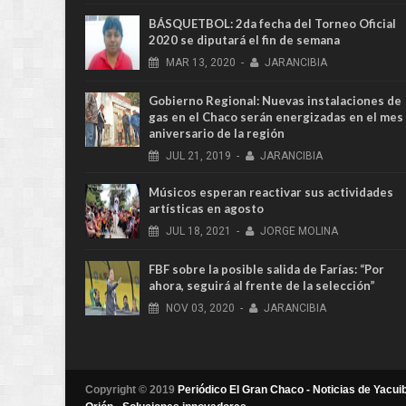
BÁSQUETBOL: 2da fecha del Torneo Oficial
2020 se diputará el fin de semana
MAR
13,
2020
-
JARANCIBIA
Gobierno Regional: Nuevas instalaciones de
gas en el Chaco serán energizadas en el mes
aniversario de la región
JUL
21,
2019
-
JARANCIBIA
Músicos esperan reactivar sus actividades
artísticas en agosto
JUL
18,
2021
-
JORGE MOLINA
FBF sobre la posible salida de Farías: “Por
ahora, seguirá al frente de la selección”
NOV
03,
2020
-
JARANCIBIA
Copyright © 2019
Periódico El Gran Chaco - Noticias de Yacuib