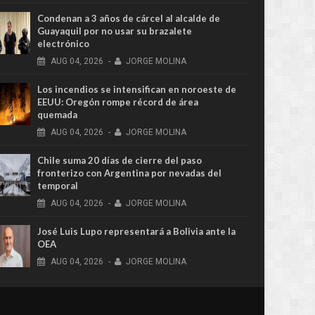
Condenan a 3 años de cárcel al alcalde de
Guayaquil por no usar su brazalete
electrónico
AUG
04,
2026
-
JORGE MOLINA
Los incendios se intensifican en noroeste de
EEUU: Oregón rompe récord de área
quemada
AUG
04,
2026
-
JORGE MOLINA
Chile suma 20 días de cierre del paso
fronterizo con Argentina por nevadas del
temporal
AUG
04,
2026
-
JORGE MOLINA
José Luis Lupo representará a Bolivia ante la
OEA
AUG
04,
2026
-
JORGE MOLINA