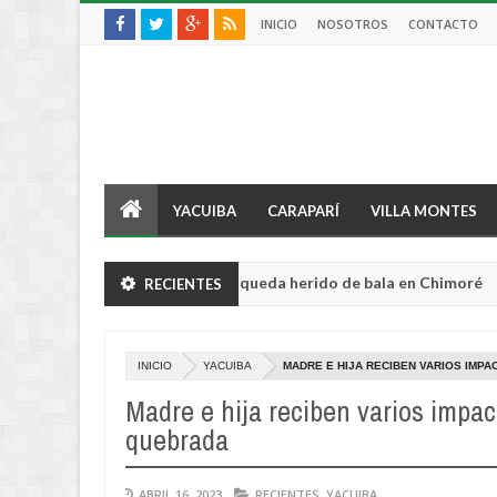
INICIO
NOSOTROS
CONTACTO
YACUIBA
CARAPARÍ
VILLA MONTES
tor sufre violento robo y queda herido de bala en Chimoré
RECIENTES
Aug
04,
0
2026
INICIO
YACUIBA
MADRE E HIJA RECIBEN VARIOS IMP
Madre e hija reciben varios impact
quebrada
ABRIL 16, 2023
RECIENTES
,
YACUIBA