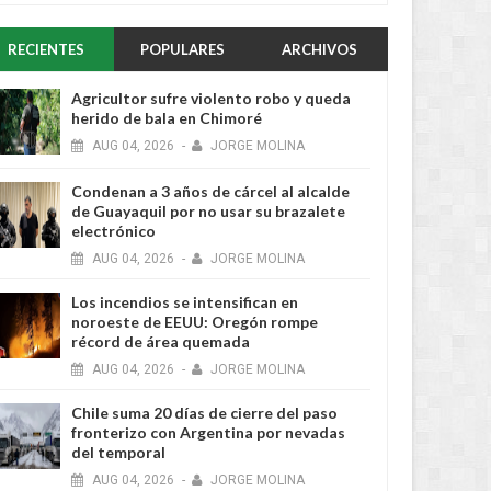
RECIENTES
POPULARES
ARCHIVOS
Agricultor sufre violento robo y queda
herido de bala en Chimoré
AUG
04,
2026
-
JORGE MOLINA
Condenan a 3 años de cárcel al alcalde
de Guayaquil por no usar su brazalete
electrónico
AUG
04,
2026
-
JORGE MOLINA
Los incendios se intensifican en
noroeste de EEUU: Oregón rompe
récord de área quemada
AUG
04,
2026
-
JORGE MOLINA
Chile suma 20 días de cierre del paso
fronterizo con Argentina por nevadas
del temporal
AUG
04,
2026
-
JORGE MOLINA