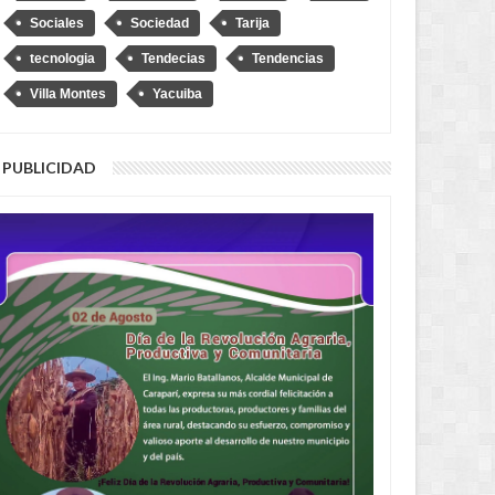
Sociales
Sociedad
Tarija
tecnologia
Tendecias
Tendencias
Villa Montes
Yacuiba
PUBLICIDAD