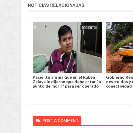
NOTICIAS RELACIONADAS
CARAPARÍ
JORGE MOLINA
RECIENTES
JORGE MOLINA
clarar
Paciente afirma que en el Rubén
Gobierno Reg
 Túnel del
Zelaya le dijeron que debe estar "a
destruidos y 
punto de morir" para ser operado
conectividad
POST A COMMENT