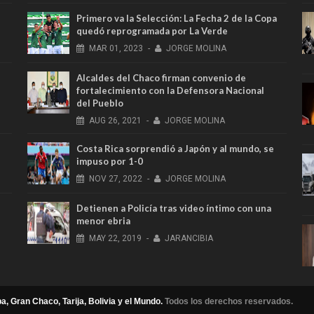
Primero va la Selección: La Fecha 2 de la Copa
quedó reprogramada por La Verde
MAR
01,
2023
-
JORGE MOLINA
Alcaldes del Chaco firman convenio de
fortalecimiento con la Defensora Nacional
del Pueblo
AUG
26,
2021
-
JORGE MOLINA
Costa Rica sorprendió a Japón y al mundo, se
impuso por 1-0
NOV
27,
2022
-
JORGE MOLINA
Detienen a Policía tras video íntimo con una
menor ebria
MAY
22,
2019
-
JARANCIBIA
a, Gran Chaco, Tarija, Bolivia y el Mundo.
Todos los derechos reservados.