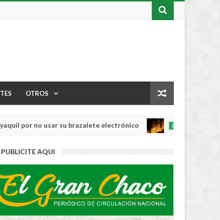
TES
OTROS
or no usar su brazalete electrónico
Los ince
INTERNACIONAL
Aug
04,
0
PUBLICITE AQUI
2026