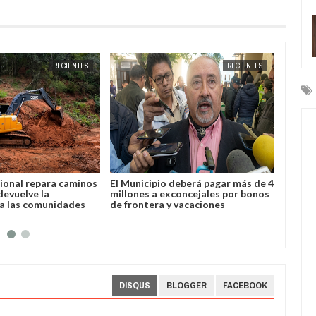
JUN
19,
2026
RECIENTES
RECIENTES
ional repara caminos
El Municipio deberá pagar más de 4
Yacuiba
devuelve la
millones a exconcejales por bonos
plazo 
 a las comunidades
de frontera y vacaciones
con de
DISQUS
BLOGGER
FACEBOOK