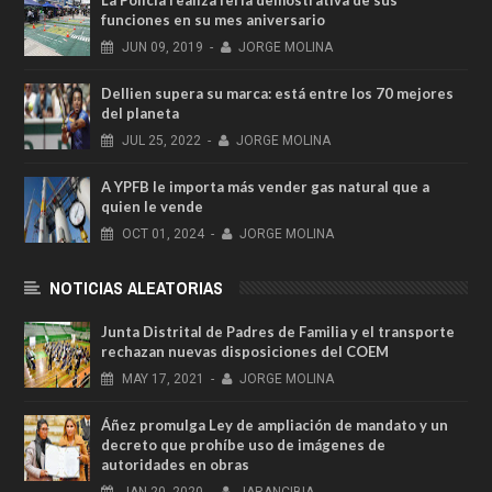
La Policía realiza feria demostrativa de sus
funciones en su mes aniversario
JUN
09,
2019
-
JORGE MOLINA
Dellien supera su marca: está entre los 70 mejores
del planeta
JUL
25,
2022
-
JORGE MOLINA
A YPFB le importa más vender gas natural que a
quien le vende
OCT
01,
2024
-
JORGE MOLINA
NOTICIAS ALEATORIAS
Junta Distrital de Padres de Familia y el transporte
rechazan nuevas disposiciones del COEM
MAY
17,
2021
-
JORGE MOLINA
Áñez promulga Ley de ampliación de mandato y un
decreto que prohíbe uso de imágenes de
autoridades en obras