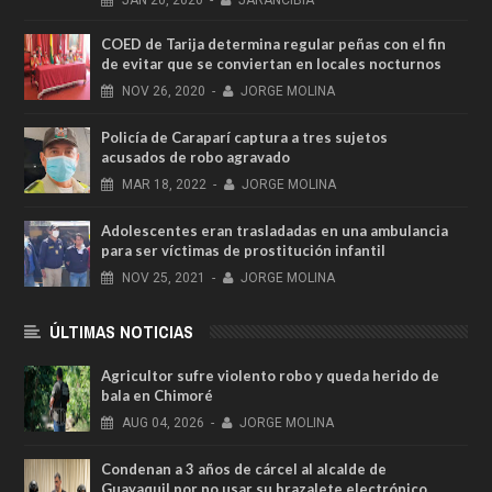
JAN
20,
2020
-
JARANCIBIA
COED de Tarija determina regular peñas con el fin
de evitar que se conviertan en locales nocturnos
NOV
26,
2020
-
JORGE MOLINA
Policía de Caraparí captura a tres sujetos
acusados de robo agravado
MAR
18,
2022
-
JORGE MOLINA
Adolescentes eran trasladadas en una ambulancia
para ser víctimas de prostitución infantil
NOV
25,
2021
-
JORGE MOLINA
ÚLTIMAS NOTICIAS
Agricultor sufre violento robo y queda herido de
bala en Chimoré
AUG
04,
2026
-
JORGE MOLINA
Condenan a 3 años de cárcel al alcalde de
Guayaquil por no usar su brazalete electrónico