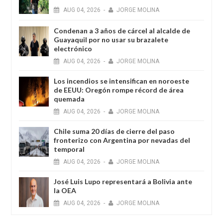
AUG
04,
2026
-
JORGE MOLINA
Condenan a 3 años de cárcel al alcalde de
Guayaquil por no usar su brazalete
electrónico
AUG
04,
2026
-
JORGE MOLINA
Los incendios se intensifican en noroeste
de EEUU: Oregón rompe récord de área
quemada
AUG
04,
2026
-
JORGE MOLINA
Chile suma 20 días de cierre del paso
fronterizo con Argentina por nevadas del
temporal
AUG
04,
2026
-
JORGE MOLINA
José Luis Lupo representará a Bolivia ante
la OEA
AUG
04,
2026
-
JORGE MOLINA