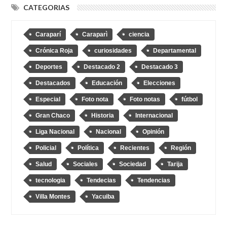
CATEGORIAS
Caraparí
Caraparì
ciencia
Crónica Roja
curiosidades
Departamental
Deportes
Destacado 2
Destacado 3
Destacados
Educación
Elecciones
Especial
Foto nota
Foto notas
fútbol
Gran Chaco
Historia
Internacional
Liga Nacional
Nacional
Opinión
Policial
Política
Recientes
Región
Salud
Sociales
Sociedad
Tarija
tecnologia
Tendecias
Tendencias
Villa Montes
Yacuiba