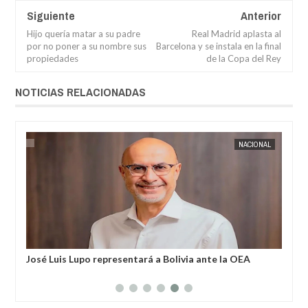
Siguiente
Anterior
Hijo quería matar a su padre
Real Madrid aplasta al
por no poner a su nombre sus
Barcelona y se instala en la final
propiedades
de la Copa del Rey
NOTICIAS RELACIONADAS
04,
2026
AUG
04,
2026
AL
NACIONAL
José Luis Lupo representará a Bolivia ante la OEA
“No
den