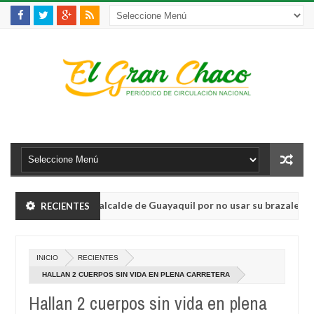
ños de cárcel al alcalde de Guayaquil por no usar su brazalete elec
RECIENTES
La víctima 150 de feminicidios en Argentina, es una boliviana
INICIO
RECIENTES
ños de cárcel al alcalde de Guayaquil por no usar su brazalete elec
HALLAN 2 CUERPOS SIN VIDA EN PLENA CARRETERA
Hallan 2 cuerpos sin vida en plena
La víctima 150 de feminicidios en Argentina, es una boliviana