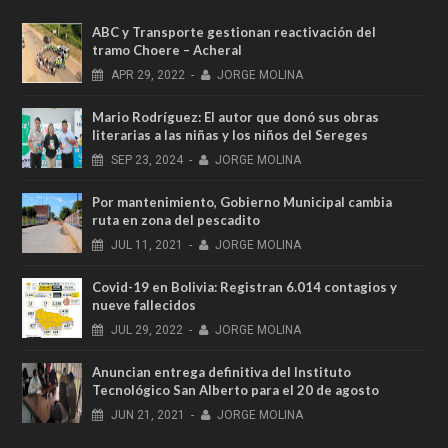
ABC y Transporte gestionan reactivación del
tramo Choere – Acheral
APR
29,
2022
-
JORGE MOLINA
Mario Rodríguez: El autor que donó sus obras
literarias a las niñas y los niños del Sereges
SEP
23,
2024
-
JORGE MOLINA
Por mantenimiento, Gobierno Municipal cambia
ruta en zona del pescadito
JUL
11,
2021
-
JORGE MOLINA
Covid-19 en Bolivia: Registran 6.014 contagios y
nueve fallecidos
JUL
29,
2022
-
JORGE MOLINA
Anuncian entrega definitiva del Instituto
Tecnológico San Alberto para el 20 de agosto
JUN
21,
2021
-
JORGE MOLINA