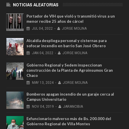
NOTICIAS ALEATORIAS
Portador de VIH que violó y transmitió virus a un
menor recibe 25 años de cárcel
JUL
04,
2022
-
JORGE MOLINA
Alcaldía despliega personal y cisternas para
sofocar incendio en barrio San José Obrero
JAN
04,
2022
-
JORGE MOLINA
Gobierno Regional y Sedem inspeccionan
construcción de la Planta de Agroinsumos Gran
Chaco
MAY
13,
2024
-
JORGE MOLINA
Bomberos apagan incendio de un garaje cerca al
Campus Universitario
NOV
04,
2019
-
JARANCIBIA
Exfuncionario malverso más de Bs. 200.000 del
Gobierno Regional de Villa Montes