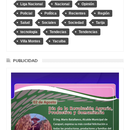
Liga Nacional
Nacional
Opinión
Policial
Política
Recientes
Región
Salud
Sociales
Sociedad
Tarija
tecnologia
Tendecias
Tendencias
Villa Montes
Yacuiba
PUBLICIDAD