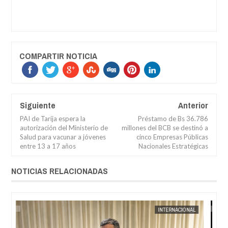
COMPARTIR NOTICIA
Siguiente
Anterior
PAI de Tarija espera la
Préstamo de Bs 36.786
autorización del Ministerio de
millones del BCB se destinó a
Salud para vacunar a jóvenes
cinco Empresas Públicas
entre 13 a 17 años
Nacionales Estratégicas
NOTICIAS RELACIONADAS
AUG
04,
2026
AL
JORGE MOLINA
INTERNACIONAL
JORGE M