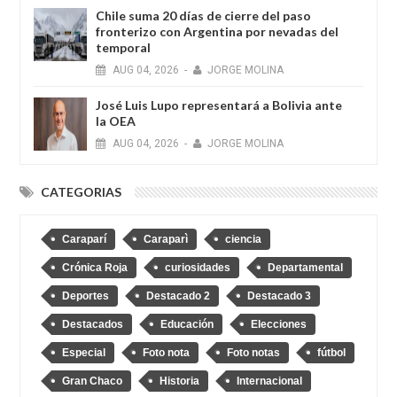
Chile suma 20 días de cierre del paso
fronterizo con Argentina por nevadas del
temporal
AUG
04,
2026
-
JORGE MOLINA
José Luis Lupo representará a Bolivia ante
la OEA
AUG
04,
2026
-
JORGE MOLINA
CATEGORIAS
Caraparí
Caraparì
ciencia
Crónica Roja
curiosidades
Departamental
Deportes
Destacado 2
Destacado 3
Destacados
Educación
Elecciones
Especial
Foto nota
Foto notas
fútbol
Gran Chaco
Historia
Internacional