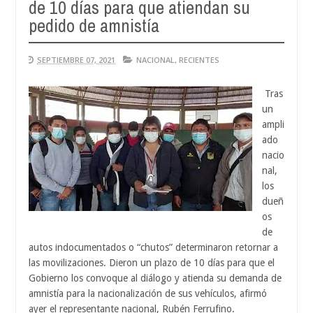
de 10 días para que atiendan su
Aug
04,
pedido de amnistía
0
2026
SEPTIEMBRE 07, 2021
NACIONAL
,
RECIENTES
Tras
un
ampli
ado
nacio
nal,
los
dueñ
os
de
autos indocumentados o “chutos” determinaron retornar a
las movilizaciones. Dieron un plazo de 10 días para que el
Gobierno los convoque al diálogo y atienda su demanda de
amnistía para la nacionalización de sus vehículos, afirmó
ayer el representante nacional, Rubén Ferrufino.