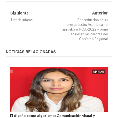
Siguiente
Anterior
Justicia infame
Por reducción de su
presupuesto: Asamblea no
aprueba el POA-2022 y pone
en riesgo las cuentas del
Gobierno Regional
NOTICIAS RELACIONADAS
FEB
13,
2026
ÓN
JORGE MOLINA
OPINIÓN
JORGE M
l
El diseño como algoritmo: Comunicación visual y
Pro