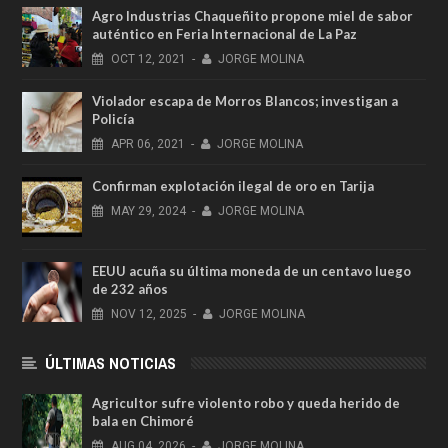
Agro Industrias Chaqueñito propone miel de sabor
auténtico en Feria Internacional de La Paz
OCT
12,
2021
-
JORGE MOLINA
Violador escapa de Morros Blancos; investigan a
Policía
APR
06,
2021
-
JORGE MOLINA
Confirman explotación ilegal de oro en Tarija
MAY
29,
2024
-
JORGE MOLINA
EEUU acuña su última moneda de un centavo luego
de 232 años
NOV
12,
2025
-
JORGE MOLINA
ÚLTIMAS NOTICIAS
Agricultor sufre violento robo y queda herido de
bala en Chimoré
AUG
04,
2026
-
JORGE MOLINA