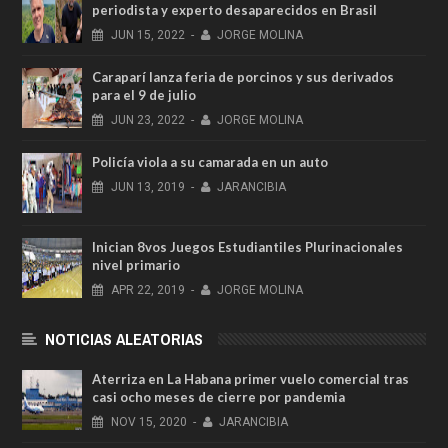
periodista y experto desaparecidos en Brasil
JUN
15,
2022
-
JORGE MOLINA
Caraparí lanza feria de porcinos y sus derivados
para el 9 de julio
JUN
23,
2022
-
JORGE MOLINA
Policía viola a su camarada en un auto
JUN
13,
2019
-
JARANCIBIA
Inician 8vos Juegos Estudiantiles Plurinacionales
nivel primario
APR
22,
2019
-
JORGE MOLINA
NOTICIAS ALEATORIAS
Aterriza en La Habana primer vuelo comercial tras
casi ocho meses de cierre por pandemia
NOV
15,
2020
-
JARANCIBIA