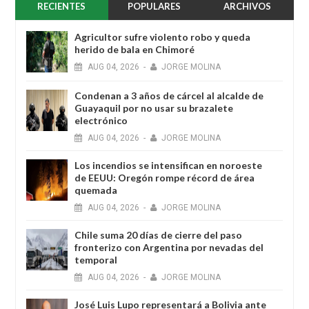
RECIENTES
POPULARES
ARCHIVOS
Agricultor sufre violento robo y queda
herido de bala en Chimoré
AUG
04,
2026
-
JORGE MOLINA
Condenan a 3 años de cárcel al alcalde de
Guayaquil por no usar su brazalete
electrónico
AUG
04,
2026
-
JORGE MOLINA
Los incendios se intensifican en noroeste
de EEUU: Oregón rompe récord de área
quemada
AUG
04,
2026
-
JORGE MOLINA
Chile suma 20 días de cierre del paso
fronterizo con Argentina por nevadas del
temporal
AUG
04,
2026
-
JORGE MOLINA
José Luis Lupo representará a Bolivia ante