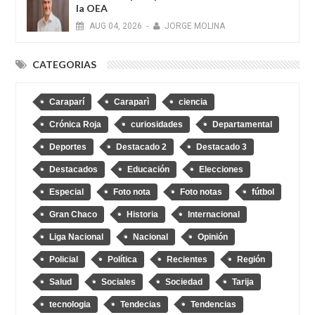
la OEA
AUG
04,
2026
-
JORGE MOLINA
CATEGORIAS
Caraparí
Caraparì
ciencia
Crónica Roja
curiosidades
Departamental
Deportes
Destacado 2
Destacado 3
Destacados
Educación
Elecciones
Especial
Foto nota
Foto notas
fútbol
Gran Chaco
Historia
Internacional
Liga Nacional
Nacional
Opinión
Policial
Política
Recientes
Región
Salud
Sociales
Sociedad
Tarija
tecnologia
Tendecias
Tendencias