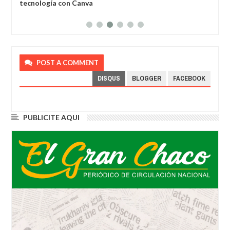
tecnología con Canva
pro
POST A COMMENT
DISQUS
BLOGGER
FACEBOOK
PUBLICITE AQUI