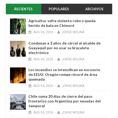
RECIENTES
POPULARES
ARCHIVOS
Agricultor sufre violento robo y queda
herido de bala en Chimoré
AUG
04,
2026
-
JORGE MOLINA
Condenan a 3 años de cárcel al alcalde de
Guayaquil por no usar su brazalete
electrónico
AUG
04,
2026
-
JORGE MOLINA
Los incendios se intensifican en noroeste
de EEUU: Oregón rompe récord de área
quemada
AUG
04,
2026
-
JORGE MOLINA
Chile suma 20 días de cierre del paso
fronterizo con Argentina por nevadas del
temporal
AUG
04,
2026
-
JORGE MOLINA