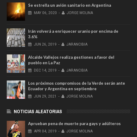
Se estrella un avión sanitario en Argentina
MAY
06,
2020
-
JORGE MOLINA
Irán volverá a enriquecer uranio por encima de
3.6%
JUN
26,
2019
-
JARANCIBIA
Alcalde Vallejos realiza gestiones a favor del
pueblo en La Paz
DEC
14,
2019
-
JARANCIBIA
Los próximos compromisos de la Verde serán ante
Ecuador y Argentina en septiembre
JUN
29,
2021
-
JORGE MOLINA
NOTICIAS ALEATORIAS
Aprueban pena de muerte para gays y adúlteros
APR
04,
2019
-
JORGE MOLINA