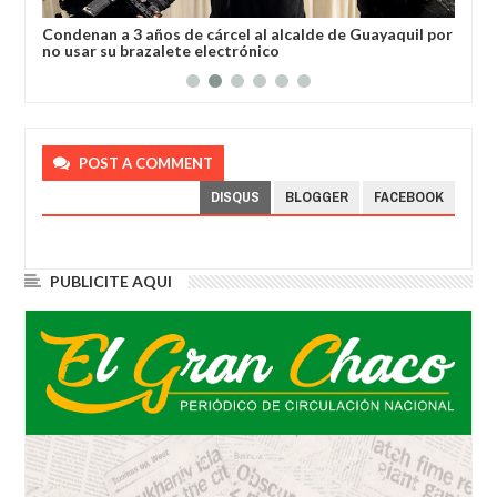
a
Condenan a 3 años de cárcel al alcalde de Guayaquil por
Los
no usar su brazalete electrónico
Ore
POST A COMMENT
DISQUS
BLOGGER
FACEBOOK
PUBLICITE AQUI