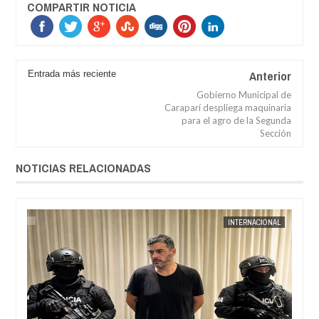
COMPARTIR NOTICIA
Anterior
Entrada más reciente
Gobierno Municipal de
Caraparí despliega maquinaria
para el agro de la Segunda
Sección
NOTICIAS RELACIONADAS
AL
JORGE MOLINA
INTERNACIONAL
JORGE M