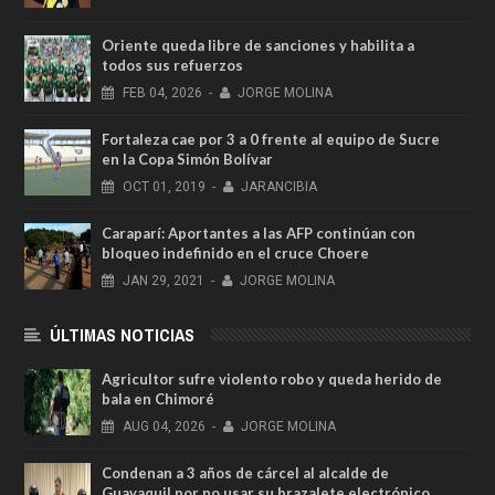
Oriente queda libre de sanciones y habilita a
todos sus refuerzos
FEB
04,
2026
-
JORGE MOLINA
Fortaleza cae por 3 a 0 frente al equipo de Sucre
en la Copa Simón Bolívar
OCT
01,
2019
-
JARANCIBIA
Caraparí: Aportantes a las AFP continúan con
bloqueo indefinido en el cruce Choere
JAN
29,
2021
-
JORGE MOLINA
ÚLTIMAS NOTICIAS
Agricultor sufre violento robo y queda herido de
bala en Chimoré
AUG
04,
2026
-
JORGE MOLINA
Condenan a 3 años de cárcel al alcalde de
Guayaquil por no usar su brazalete electrónico