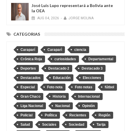
José Luis Lupo representará a Bolivia ante
la OEA
AUG
04,
2026
-
JORGE MOLINA
CATEGORIAS
Caraparí
Caraparì
ciencia
Crónica Roja
curiosidades
Departamental
Deportes
Destacado 2
Destacado 3
Destacados
Educación
Elecciones
Especial
Foto nota
Foto notas
fútbol
Gran Chaco
Historia
Internacional
Liga Nacional
Nacional
Opinión
Policial
Política
Recientes
Región
Salud
Sociales
Sociedad
Tarija