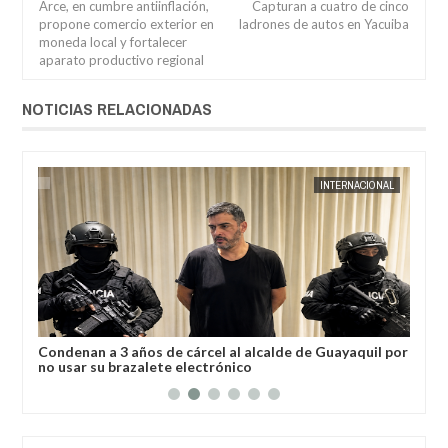
Arce, en cumbre antiinflación,
Capturan a cuatro de cinco
propone comercio exterior en
ladrones de autos en Yacuiba
moneda local y fortalecer
aparato productivo regional
NOTICIAS RELACIONADAS
AL
JORGE MOLINA
INTERNACIONAL
JORGE M
a
Condenan a 3 años de cárcel al alcalde de Guayaquil por
Los
no usar su brazalete electrónico
Ore