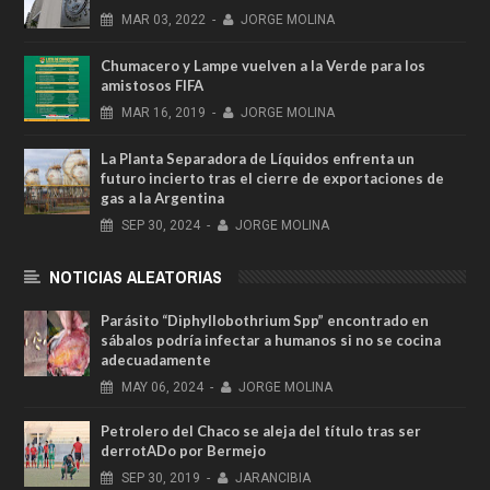
MAR
03,
2022
-
JORGE MOLINA
Chumacero y Lampe vuelven a la Verde para los
amistosos FIFA
MAR
16,
2019
-
JORGE MOLINA
La Planta Separadora de Líquidos enfrenta un
futuro incierto tras el cierre de exportaciones de
gas a la Argentina
SEP
30,
2024
-
JORGE MOLINA
NOTICIAS ALEATORIAS
Parásito “Diphyllobothrium Spp” encontrado en
sábalos podría infectar a humanos si no se cocina
adecuadamente
MAY
06,
2024
-
JORGE MOLINA
Petrolero del Chaco se aleja del título tras ser
derrotADo por Bermejo
SEP
30,
2019
-
JARANCIBIA