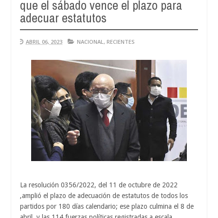
que el sábado vence el plazo para
A
04
adecuar estatutos
2
ABRIL 06, 2023
NACIONAL
,
RECIENTES
La resolución 0356/2022, del 11 de octubre de 2022
,amplió el plazo de adecuación de estatutos de todos los
partidos por 180 días calendario; ese plazo culmina el 8 de
abril, y las 114 fuerzas políticas registradas a escala