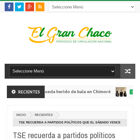
violento robo y queda herido de bala en Chimoré
RECIENTES
INTERNACION
Aug
04,
abinete a 12 ministerios y concentra competencias estratégicas
0
2026
A
INICIO
RECIENTES
04
violento robo y queda herido de bala en Chimoré
INTERNACION
2
TSE RECUERDA A PARTIDOS POLÍTICOS QUE EL SÁBADO VENCE
Aug
EL PLAZO PARA ADECUAR ESTATUTOS
04,
TSE recuerda a partidos políticos
abinete a 12 ministerios y concentra competencias estratégicas
0
2026