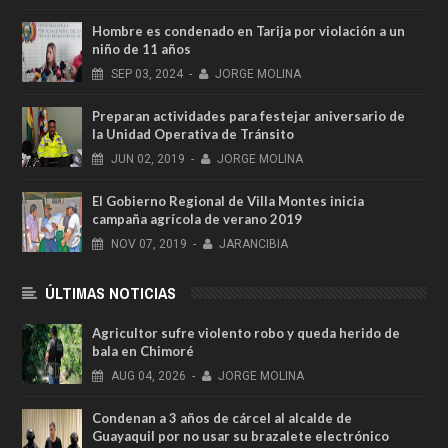
Hombre es condenado en Tarija por violación a un
niño de 11 años
SEP
03,
2024
-
JORGE MOLINA
Preparan actividades para festejar aniversario de
la Unidad Operativa de Tránsito
JUN
02,
2019
-
JORGE MOLINA
El Gobierno Regional de Villa Montes inicia
campaña agrícola de verano 2019
NOV
07,
2019
-
JARANCIBIA
ÚLTIMAS NOTICIAS
Agricultor sufre violento robo y queda herido de
bala en Chimoré
AUG
04,
2026
-
JORGE MOLINA
Condenan a 3 años de cárcel al alcalde de
Guayaquil por no usar su brazalete electrónico