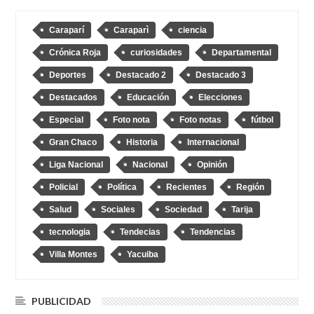
Caraparí
Caraparì
ciencia
Crónica Roja
curiosidades
Departamental
Deportes
Destacado 2
Destacado 3
Destacados
Educación
Elecciones
Especial
Foto nota
Foto notas
fútbol
Gran Chaco
Historia
Internacional
Liga Nacional
Nacional
Opinión
Policial
Política
Recientes
Región
Salud
Sociales
Sociedad
Tarija
tecnologia
Tendecias
Tendencias
Villa Montes
Yacuiba
PUBLICIDAD