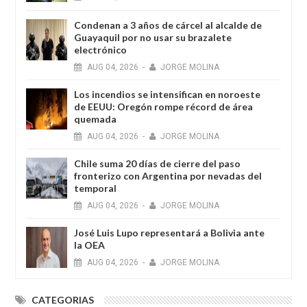
Condenan a 3 años de cárcel al alcalde de
Guayaquil por no usar su brazalete
electrónico
AUG
04,
2026
-
JORGE MOLINA
Los incendios se intensifican en noroeste
de EEUU: Oregón rompe récord de área
quemada
AUG
04,
2026
-
JORGE MOLINA
Chile suma 20 días de cierre del paso
fronterizo con Argentina por nevadas del
temporal
AUG
04,
2026
-
JORGE MOLINA
José Luis Lupo representará a Bolivia ante
la OEA
AUG
04,
2026
-
JORGE MOLINA
CATEGORIAS