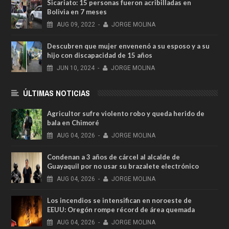
Sicariato: 15 personas fueron acribilladas en
Bolivia en 7 meses
AUG
09,
2022
-
JORGE MOLINA
Descubren que mujer envenenó a su esposo y a su
hijo con discapacidad de 15 años
JUN
10,
2024
-
JORGE MOLINA
ÚLTIMAS NOTICIAS
Agricultor sufre violento robo y queda herido de
bala en Chimoré
AUG
04,
2026
-
JORGE MOLINA
Condenan a 3 años de cárcel al alcalde de
Guayaquil por no usar su brazalete electrónico
AUG
04,
2026
-
JORGE MOLINA
Los incendios se intensifican en noroeste de
EEUU: Oregón rompe récord de área quemada
AUG
04,
2026
-
JORGE MOLINA