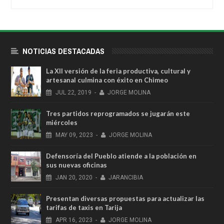
NOTICIAS DESTACADAS
La XII versión de la feria productiva, cultural y
artesanal culmina con éxito en Chimeo
JUL
22,
2019
-
JORGE MOLINA
Tres partidos reprogramados se jugarán este
miércoles
MAY
09,
2023
-
JORGE MOLINA
Defensoría del Pueblo atiende a la población en
sus nuevas oficinas
JAN
20,
2020
-
JARANCIBIA
Presentan diversas propuestas para actualizar las
tarifas de taxis en Tarija
APR
16,
2023
-
JORGE MOLINA