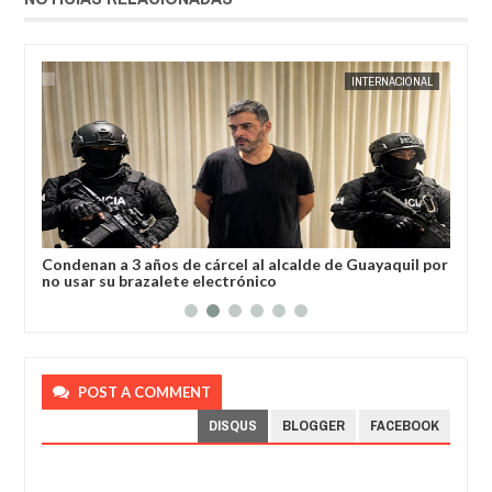
AL
JORGE MOLINA
INTERNACIONAL
JORGE M
a
Condenan a 3 años de cárcel al alcalde de Guayaquil por
Los
no usar su brazalete electrónico
Ore
POST A COMMENT
DISQUS
BLOGGER
FACEBOOK