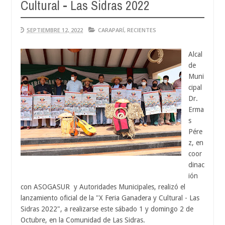
Cultural - Las Sidras 2022
Aug
04,
202
SEPTIEMBRE 12, 2022
CARAPARÍ
,
RECIENTES
Alcal
de
Muni
cipal
Dr.
Erma
s
Pére
z, en
coor
dinac
ión
con ASOGASUR y Autoridades Municipales, realizó el
lanzamiento oficial de la "X Feria Ganadera y Cultural - Las
Sidras 2022", a realizarse este sábado 1 y domingo 2 de
Octubre, en la Comunidad de Las Sidras.