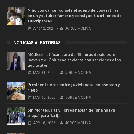
Niño con cáncer cumple el sueño de convertirse
en un youtuber famoso y consigue 6,6 millones de
suscriptores
APR
12,
2021
-
JORGE MOLINA
NOTICIAS ALEATORIAS
Médicos ratifican paro de 48 horas desde este
jueves y el Gobierno advierte con sanciones a los
que acaten
MAY
31,
2022
-
JORGE MOLINA
Presidente Arce entrega viviendas, enlosetado y
riego
MAY
02,
2025
-
JORGE MOLINA
Sin Montes, Paz y Torres hablan de “una nueva
etapa” para Tarija
APR
16,
2026
-
JORGE MOLINA