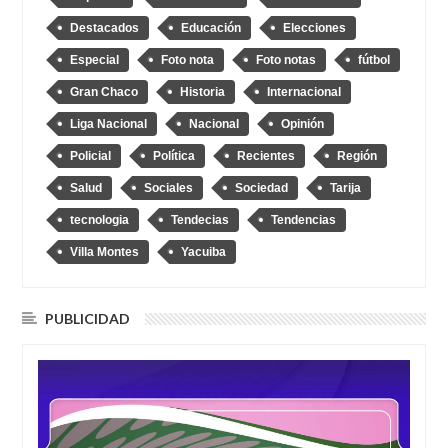
Destacados
Educación
Elecciones
Especial
Foto nota
Foto notas
fútbol
Gran Chaco
Historia
Internacional
Liga Nacional
Nacional
Opinión
Policial
Política
Recientes
Región
Salud
Sociales
Sociedad
Tarija
tecnologia
Tendecias
Tendencias
Villa Montes
Yacuiba
PUBLICIDAD