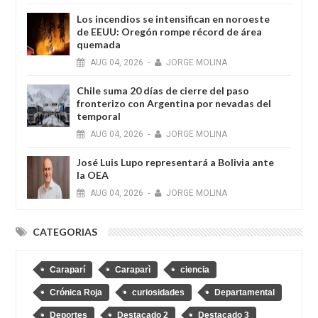
Los incendios se intensifican en noroeste
de EEUU: Oregón rompe récord de área
quemada
AUG
04,
2026
-
JORGE MOLINA
Chile suma 20 días de cierre del paso
fronterizo con Argentina por nevadas del
temporal
AUG
04,
2026
-
JORGE MOLINA
José Luis Lupo representará a Bolivia ante
la OEA
AUG
04,
2026
-
JORGE MOLINA
CATEGORIAS
Caraparí
Caraparì
ciencia
Crónica Roja
curiosidades
Departamental
Deportes
Destacado 2
Destacado 3