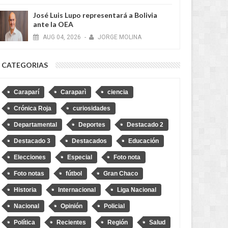
José Luis Lupo representará a Bolivia
ante la OEA
AUG
04,
2026
-
JORGE MOLINA
MAY
28,
2026
MAY
RECIENTES
CATEGORIAS
Caraparí
Caraparì
ciencia
Crónica Roja
curiosidades
Departamental
Deportes
Destacado 2
Destacado 3
Destacados
Educación
a: Logran rescatar y
iar a una adolescente
Elecciones
Especial
Foto nota
ina víctima de trata y
netismo
Foto notas
fútbol
Gran Chaco
Historia
Internacional
Liga Nacional
Nacional
Opinión
Policial
Política
Recientes
Región
Salud