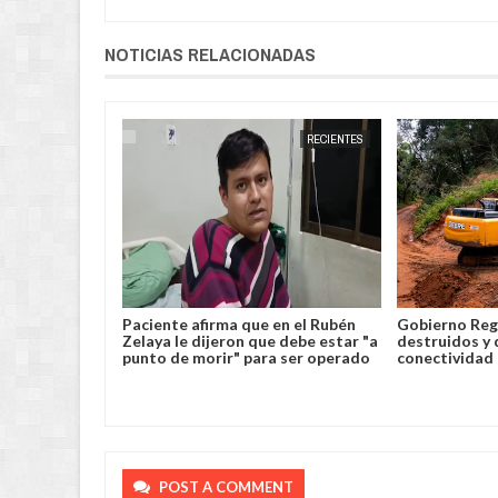
NOTICIAS RELACIONADAS
RECIENTES
JORGE MOLINA
RECIENTES
en el Rubén
Gobierno Regional repara caminos
El Municipio 
e debe estar "a
destruidos y devuelve la
millones a ex
a ser operado
conectividad a las comunidades
de frontera y
POST A COMMENT