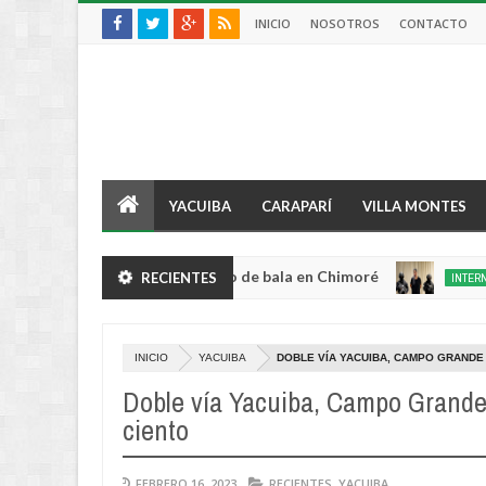
INICIO
NOSOTROS
CONTACTO
YACUIBA
CARAPARÍ
VILLA MONTES
lento robo y queda herido de bala en Chimoré
RECIENTES
INTERNACIONAL
Aug
04,
0
2026
INICIO
YACUIBA
DOBLE VÍA YACUIBA, CAMPO GRANDE 
Doble vía Yacuiba, Campo Grande 
ciento
FEBRERO 16, 2023
RECIENTES
,
YACUIBA