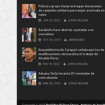
Policía y grupo Gacip entregan donaciones
de campaña solidaria para mujer postrada en
cama
JUN
23,
2022
-
JORGE MOLINA
Sacabeño hace abortar a patadas a su
concubina
OCT
04,
2019
-
JARANCIBIA
Exasambleísta de Caraparí señala que Ley de
modificaciones obstaculiza el trabajo de
Alcalde Pérez
FEB
18,
2022
-
JORGE MOLINA
Aduana Tarija incauta 35 toneladas de
contrabando
MAY
08,
2025
-
JORGE MOLINA