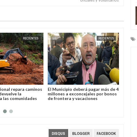
JUN
19,
2026
MAY
28,
2026
RECIENTES
RECIENTES
deberá pagar más de 4
Yacuiba: Este 9 de junio vence el
Yacuib
concejales por bonos
plazo para el pago de impuestos
repatr
 vacaciones
con descuento del 30%
argent
proxe
DISQUS
BLOGGER
FACEBOOK