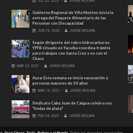
JUL
25,
2022
-
JORGE MOLINA
Gobierno Regional de Villa Montes inicia la
entrega del Paquete Alimentario de las
Personas con Discapacidad
JUN
15,
2020
-
JORGE MOLINA
Según dirigente del rubro hidrocarburos:
YPFB situado en Yacuiba coordina trámite
para trabajos con Santa Cruz y no con el
Chaco
MAY
23,
2021
-
JORGE MOLINA
Auza: Esta semana se inicia vacunación a
personas mayores de 50 años
MAY
10,
2021
-
JORGE MOLINA
Sindicato Cabo Juan de Caigua celebra sus
"bodas de plata"
FEB
24,
2022
-
JORGE MOLINA