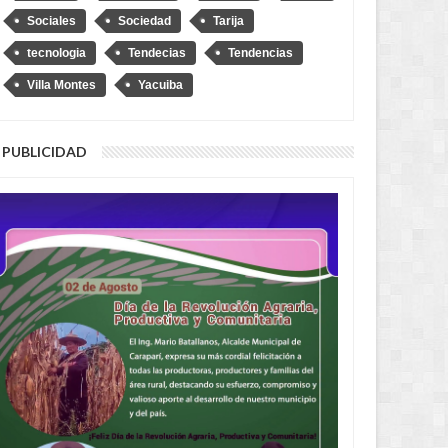
Sociales
Sociedad
Tarija
tecnologia
Tendecias
Tendencias
Villa Montes
Yacuiba
PUBLICIDAD