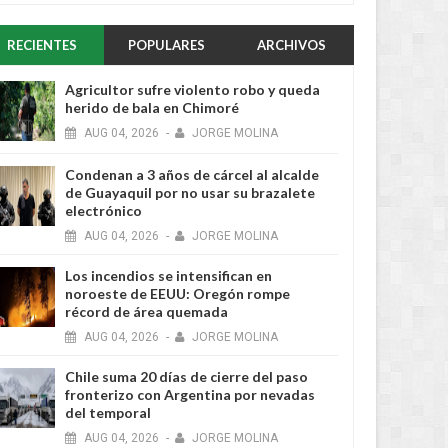
RECIENTES
POPULARES
ARCHIVOS
Agricultor sufre violento robo y queda
herido de bala en Chimoré
AUG
04,
2026
-
JORGE MOLINA
Condenan a 3 años de cárcel al alcalde
de Guayaquil por no usar su brazalete
electrónico
AUG
04,
2026
-
JORGE MOLINA
Los incendios se intensifican en
noroeste de EEUU: Oregón rompe
récord de área quemada
AUG
04,
2026
-
JORGE MOLINA
Chile suma 20 días de cierre del paso
fronterizo con Argentina por nevadas
del temporal
AUG
04,
2026
-
JORGE MOLINA