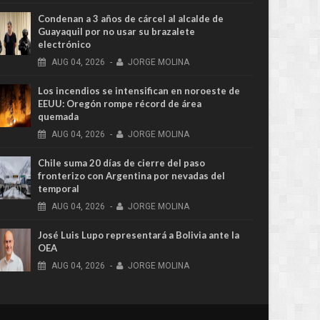
Condenan a 3 años de cárcel al alcalde de
Guayaquil por no usar su brazalete
electrónico
AUG
04,
2026
-
JORGE MOLINA
Los incendios se intensifican en noroeste de
EEUU: Oregón rompe récord de área
quemada
AUG
04,
2026
-
JORGE MOLINA
Chile suma 20 días de cierre del paso
fronterizo con Argentina por nevadas del
temporal
AUG
04,
2026
-
JORGE MOLINA
José Luis Lupo representará a Bolivia ante la
OEA
AUG
04,
2026
-
JORGE MOLINA