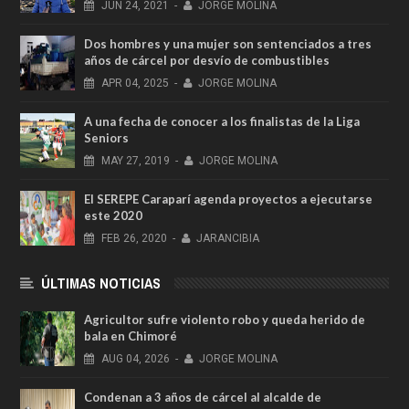
JUN
24,
2021
-
JORGE MOLINA
Dos hombres y una mujer son sentenciados a tres
años de cárcel por desvío de combustibles
APR
04,
2025
-
JORGE MOLINA
A una fecha de conocer a los finalistas de la Liga
Seniors
MAY
27,
2019
-
JORGE MOLINA
El SEREPE Caraparí agenda proyectos a ejecutarse
este 2020
FEB
26,
2020
-
JARANCIBIA
ÚLTIMAS NOTICIAS
Agricultor sufre violento robo y queda herido de
bala en Chimoré
AUG
04,
2026
-
JORGE MOLINA
Condenan a 3 años de cárcel al alcalde de