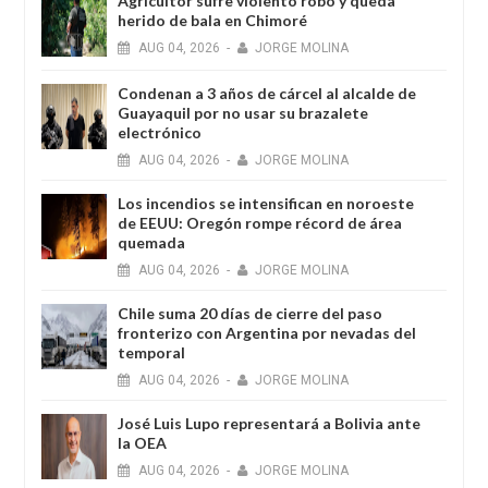
Agricultor sufre violento robo y queda
herido de bala en Chimoré
AUG
04,
2026
-
JORGE MOLINA
Condenan a 3 años de cárcel al alcalde de
Guayaquil por no usar su brazalete
electrónico
AUG
04,
2026
-
JORGE MOLINA
Los incendios se intensifican en noroeste
de EEUU: Oregón rompe récord de área
quemada
AUG
04,
2026
-
JORGE MOLINA
Chile suma 20 días de cierre del paso
fronterizo con Argentina por nevadas del
temporal
AUG
04,
2026
-
JORGE MOLINA
José Luis Lupo representará a Bolivia ante
la OEA
AUG
04,
2026
-
JORGE MOLINA