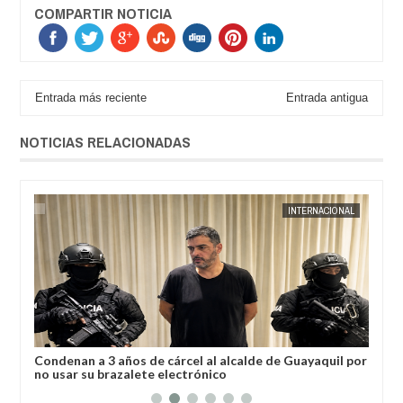
COMPARTIR NOTICIA
Entrada más reciente
Entrada antigua
NOTICIAS RELACIONADAS
AL
JORGE MOLINA
INTERNACIONAL
JORGE M
a
Condenan a 3 años de cárcel al alcalde de Guayaquil por
Los
no usar su brazalete electrónico
Ore