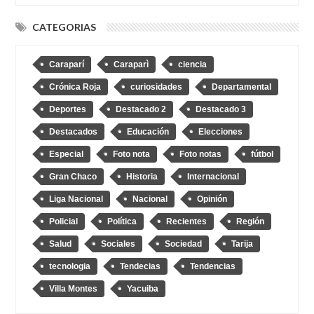
CATEGORIAS
Caraparí
Caraparì
ciencia
Crónica Roja
curiosidades
Departamental
Deportes
Destacado 2
Destacado 3
Destacados
Educación
Elecciones
Especial
Foto nota
Foto notas
fútbol
Gran Chaco
Historia
Internacional
Liga Nacional
Nacional
Opinión
Policial
Política
Recientes
Región
Salud
Sociales
Sociedad
Tarija
tecnologia
Tendecias
Tendencias
Villa Montes
Yacuiba