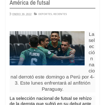
América de futsal
A
04
20
ENERO 30, 2022
DEPORTES
,
RECIENTES
La
sel
ec
ció
n
na
cio
nal derrotó este domingo a Perú por 4-
3. Este lunes enfrentará al anfitrión
Paraguay.
La selección nacional de futsal se rehízo
de la derrota que sufrió en su debut ante