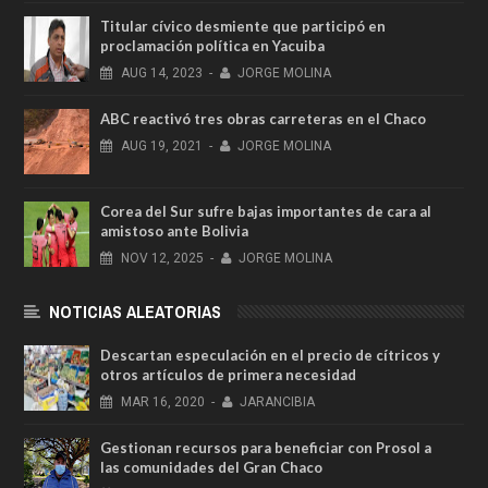
Titular cívico desmiente que participó en
proclamación política en Yacuiba
AUG
14,
2023
-
JORGE MOLINA
ABC reactivó tres obras carreteras en el Chaco
AUG
19,
2021
-
JORGE MOLINA
Corea del Sur sufre bajas importantes de cara al
amistoso ante Bolivia
NOV
12,
2025
-
JORGE MOLINA
NOTICIAS ALEATORIAS
Descartan especulación en el precio de cítricos y
otros artículos de primera necesidad
MAR
16,
2020
-
JARANCIBIA
Gestionan recursos para beneficiar con Prosol a
las comunidades del Gran Chaco