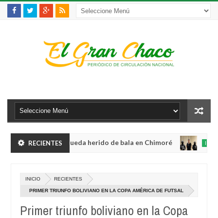
violento robo y queda herido de bala en Chimoré
RECIENTES
INTERNACION
Aug
04,
abinete a 12 ministerios y concentra competencias estratégicas
0
2026
A
INICIO
RECIENTES
04
violento robo y queda herido de bala en Chimoré
INTERNACION
20
PRIMER TRIUNFO BOLIVIANO EN LA COPA AMÉRICA DE FUTSAL
Aug
04,
Primer triunfo boliviano en la Copa
abinete a 12 ministerios y concentra competencias estratégicas
0
2026