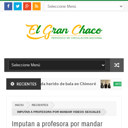
olento robo y queda herido de bala en Chimoré
RECIENTES
INTERNACIONAL
Aug
04,
nete a 12 ministerios y concentra competencias estratégicas
0
2026
Aug
INICIO
RECIENTES
04,
olento robo y queda herido de bala en Chimoré
INTERNACIONAL
2026
IMPUTAN A PROFESORA POR MANDAR VIDEOS SEXUALES
Aug
04,
Imputan a profesora por mandar
nete a 12 ministerios y concentra competencias estratégicas
0
2026