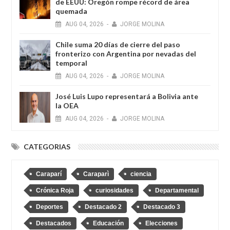
de EEUU: Oregón rompe récord de área
quemada
AUG
04,
2026
-
JORGE MOLINA
Chile suma 20 días de cierre del paso
fronterizo con Argentina por nevadas del
temporal
AUG
04,
2026
-
JORGE MOLINA
José Luis Lupo representará a Bolivia ante
la OEA
AUG
04,
2026
-
JORGE MOLINA
CATEGORIAS
Caraparí
Caraparì
ciencia
Crónica Roja
curiosidades
Departamental
Deportes
Destacado 2
Destacado 3
Destacados
Educación
Elecciones