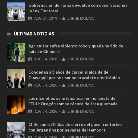
Gobernación de Tarija devuelve con observaciones
la Ley Electoral
AUG
21,
2019
-
JORGE MOLINA
ÚLTIMAS NOTICIAS
Agricultor sufre violento robo y queda herido de
bala en Chimoré
AUG
04,
2026
-
JORGE MOLINA
Condenan a 3 años de cárcel al alcalde de
Guayaquil por no usar su brazalete electrónico
AUG
04,
2026
-
JORGE MOLINA
Los incendios se intensifican en noroeste de
EEUU: Oregón rompe récord de área quemada
AUG
04,
2026
-
JORGE MOLINA
Chile suma 20 días de cierre del paso fronterizo
con Argentina por nevadas del temporal
AUG
04,
2026
-
JORGE MOLINA