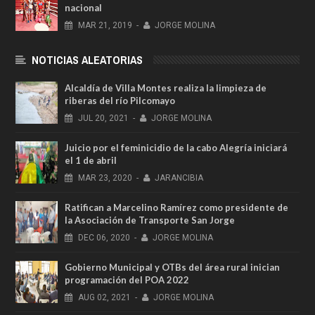
nacional
MAR
21,
2019
-
JORGE MOLINA
NOTICIAS ALEATORIAS
Alcaldía de Villa Montes realiza la limpieza de
riberas del río Pilcomayo
JUL
20,
2021
-
JORGE MOLINA
Juicio por el feminicidio de la cabo Alegría iniciará
el 1 de abril
MAR
23,
2020
-
JARANCIBIA
Ratifican a Marcelino Ramírez como presidente de
la Asociación de Transporte San Jorge
DEC
06,
2020
-
JORGE MOLINA
Gobierno Municipal y OTBs del área rural inician
programación del POA 2022
AUG
02,
2021
-
JORGE MOLINA