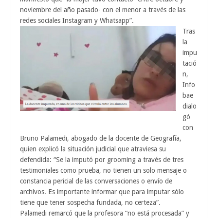
noviembre del año pasado- con el menor a través de las
redes sociales Instagram y Whatsapp”.
Tras
la
impu
tació
n,
Info
bae
dialo
gó
con
Bruno Palamedi, abogado de la docente de Geografía,
quien explicó la situación judicial que atraviesa su
defendida: “Se la imputó por grooming a través de tres
testimoniales como prueba, no tienen un solo mensaje o
constancia pericial de las conversaciones o envío de
archivos. Es importante informar que para imputar sólo
tiene que tener sospecha fundada, no certeza”.
Palamedi remarcó que la profesora “no está procesada” y