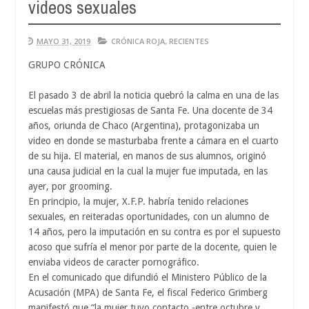
videos sexuales
Aug
04,
2026
MAYO 31, 2019
CRÓNICA ROJA
,
RECIENTES
GRUPO CRÓNICA
El pasado 3 de abril la noticia quebró la calma en una de las
escuelas más prestigiosas de Santa Fe. Una docente de 34
años, oriunda de Chaco (Argentina), protagonizaba un
video en donde se masturbaba frente a cámara en el cuarto
de su hija. El material, en manos de sus alumnos, originó
una causa judicial en la cual la mujer fue imputada, en las
ayer, por grooming.
En principio, la mujer, X.F.P. habría tenido relaciones
sexuales, en reiteradas oportunidades, con un alumno de
14 años, pero la imputación en su contra es por el supuesto
acoso que sufría el menor por parte de la docente, quien le
enviaba videos de caracter pornográfico.
En el comunicado que difundió el Ministero Público de la
Acusación (MPA) de Santa Fe, el fiscal Federico Grimberg
manifestó que “la mujer tuvo contacto -entre octubre y