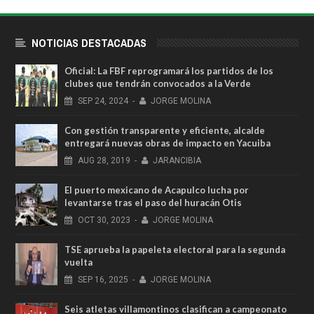
NOTICIAS DESTACADAS
Oficial: La FBF reprogramará los partidos de los
clubes que tendrán convocados a la Verde
SEP
24,
2024
-
JORGE MOLINA
Con gestión transparente y eficiente, alcalde
entregará nuevas obras de impacto en Yacuiba
AUG
28,
2019
-
JARANCIBIA
El puerto mexicano de Acapulco lucha por
levantarse tras el paso del huracán Otis
OCT
30,
2023
-
JORGE MOLINA
TSE aprueba la papeleta electoral para la segunda
vuelta
SEP
16,
2025
-
JORGE MOLINA
Seis atletas villamontinos clasifican a campeonato