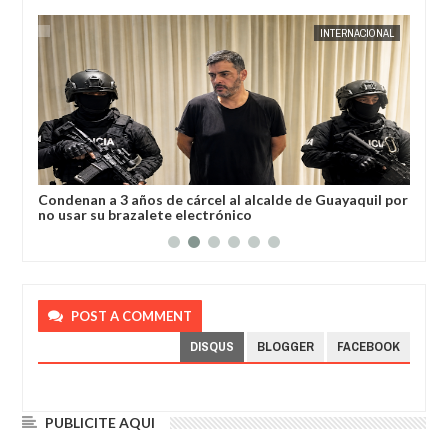
AL
JORGE MOLINA
INTERNACIONAL
JORGE M
a
Condenan a 3 años de cárcel al alcalde de Guayaquil por
Los
no usar su brazalete electrónico
Ore
POST A COMMENT
DISQUS
BLOGGER
FACEBOOK
PUBLICITE AQUI