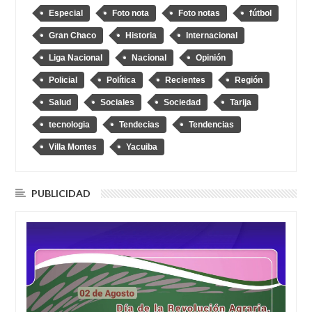
Especial
Foto nota
Foto notas
fútbol
Gran Chaco
Historia
Internacional
Liga Nacional
Nacional
Opinión
Policial
Política
Recientes
Región
Salud
Sociales
Sociedad
Tarija
tecnologia
Tendecias
Tendencias
Villa Montes
Yacuiba
PUBLICIDAD