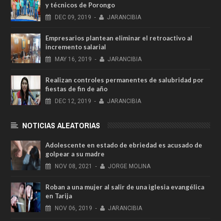
y técnicos de Porongo
DEC
09,
2019
-
JARANCIBIA
Empresarios plantean eliminar el retroactivo al
incremento salarial
MAY
16,
2019
-
JARANCIBIA
Realizan controles permanentes de salubridad por
fiestas de fin de año
DEC
12,
2019
-
JARANCIBIA
NOTICIAS ALEATORIAS
Adolescente en estado de ebriedad es acusado de
golpear a su madre
NOV
08,
2021
-
JORGE MOLINA
Roban a una mujer al salir de una iglesia evangélica
en Tarija
NOV
06,
2019
-
JARANCIBIA