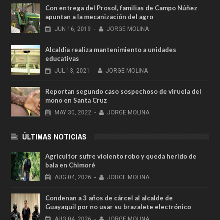
Con entrega del Prosol, familias de Campo Núñez
apuntan a la mecanización del agro
JUN
16,
2019
-
JORGE MOLINA
Alcaldía realiza mantenimiento a unidades
educativas
JUL
13,
2021
-
JORGE MOLINA
Reportan segundo caso sospechoso de viruela del
mono en Santa Cruz
MAY
30,
2022
-
JORGE MOLINA
ÚLTIMAS NOTICIAS
Agricultor sufre violento robo y queda herido de
bala en Chimoré
AUG
04,
2026
-
JORGE MOLINA
Condenan a 3 años de cárcel al alcalde de
Guayaquil por no usar su brazalete electrónico
AUG
04,
2026
-
JORGE MOLINA