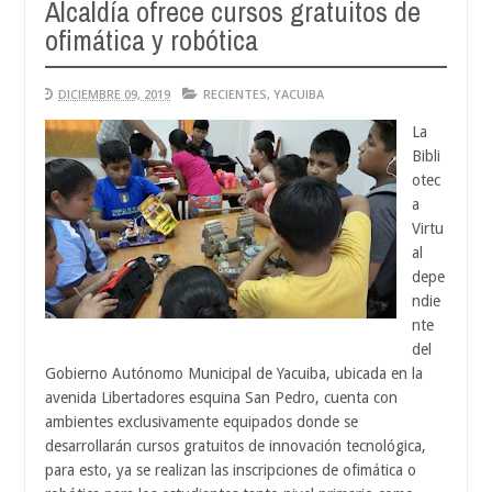
Alcaldía ofrece cursos gratuitos de
Aug
04,
ofimática y robótica
0
2026
DICIEMBRE 09, 2019
RECIENTES
,
YACUIBA
La
Bibli
otec
a
Virtu
al
depe
ndie
nte
del
Gobierno Autónomo Municipal de Yacuiba, ubicada en la
avenida Libertadores esquina San Pedro, cuenta con
ambientes exclusivamente equipados donde se
desarrollarán cursos gratuitos de innovación tecnológica,
para esto, ya se realizan las inscripciones de ofimática o