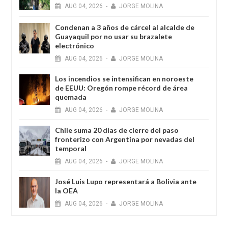
AUG
04,
2026
-
JORGE MOLINA
Condenan a 3 años de cárcel al alcalde de
Guayaquil por no usar su brazalete
electrónico
AUG
04,
2026
-
JORGE MOLINA
Los incendios se intensifican en noroeste
de EEUU: Oregón rompe récord de área
quemada
AUG
04,
2026
-
JORGE MOLINA
Chile suma 20 días de cierre del paso
fronterizo con Argentina por nevadas del
temporal
AUG
04,
2026
-
JORGE MOLINA
José Luis Lupo representará a Bolivia ante
la OEA
AUG
04,
2026
-
JORGE MOLINA