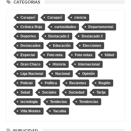
CATEGORIAS
Caraparí
Caraparì
ciencia
Crónica Roja
curiosidades
Departamental
Deportes
Destacado 2
Destacado 3
Destacados
Educación
Elecciones
Especial
Foto nota
Foto notas
fútbol
Gran Chaco
Historia
Internacional
Liga Nacional
Nacional
Opinión
Policial
Política
Recientes
Región
Salud
Sociales
Sociedad
Tarija
tecnologia
Tendecias
Tendencias
Villa Montes
Yacuiba
PUBLICIDAD