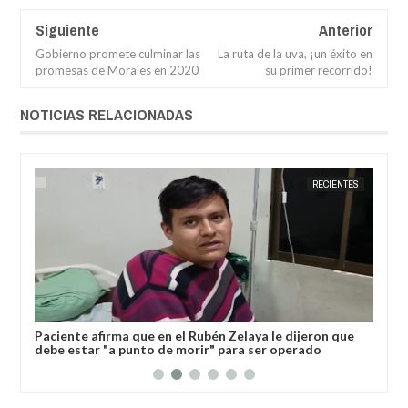
Siguiente
Anterior
Gobierno promete culminar las
La ruta de la uva, ¡un éxito en
promesas de Morales en 2020
su primer recorrido!
NOTICIAS RELACIONADAS
RÍ
JORGE MOLINA
RECIENTES
JORGE M
l
Paciente afirma que en el Rubén Zelaya le dijeron que
Gob
debe estar "a punto de morir" para ser operado
dev