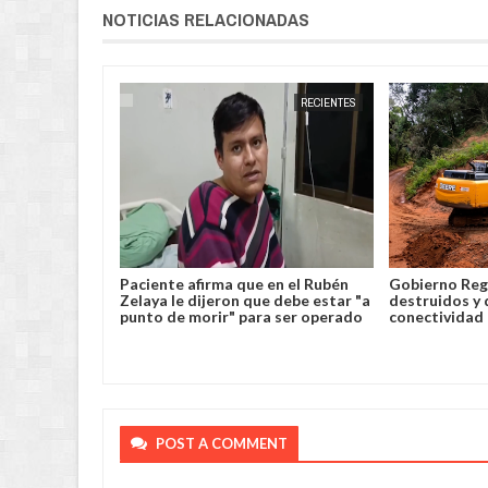
NOTICIAS RELACIONADAS
CARAPARÍ
JORGE MOLINA
RECIENTES
JORGE MOLINA
clarar
Paciente afirma que en el Rubén
Gobierno Reg
 Túnel del
Zelaya le dijeron que debe estar "a
destruidos y 
punto de morir" para ser operado
conectividad
POST A COMMENT