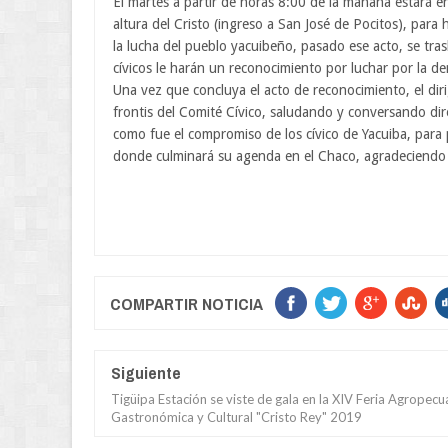
El martes a partir de horas 8:00 de la mañana estará e
altura del Cristo (ingreso a San José de Pocitos), par
la lucha del pueblo yacuibeño, pasado ese acto, se tras
cívicos le harán un reconocimiento por luchar por la de
Una vez que concluya el acto de reconocimiento, el diri
frontis del Comité Cívico, saludando y conversando dir
como fue el compromiso de los cívico de Yacuiba, para 
donde culminará su agenda en el Chaco, agradeciendo p
COMPARTIR NOTICIA
Siguiente
Tigüipa Estación se viste de gala en la XIV Feria Agropecua
Gastronómica y Cultural "Cristo Rey" 2019