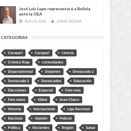
José Luis Lupo representará a Bolivia
ante la OEA
AUG
04,
2026
-
JORGE MOLINA
MAY
28,
2026
MAY
RECIENTES
RECIENTES
CATEGORIAS
Caraparí
Caraparì
ciencia
Crónica Roja
curiosidades
Departamental
Deportes
Destacado 2
: Este 9 de junio vence el
Yacuiba: Logran rescatar y
para el pago de impuestos
repatriar a una adolescente
Destacado 3
Destacados
Educación
scuento del 30%
argentina víctima de trata y
proxenetismo
Elecciones
Especial
Foto nota
Foto notas
fútbol
Gran Chaco
Historia
Internacional
Liga Nacional
Nacional
Opinión
Policial
Política
Recientes
Región
Salud