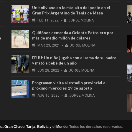
Un boliviano en lo más alto del podio en el
Gran Prix Argentino de Tenis de Mesa
FEB
11,
2022
-
JORGE MOLINA
Quiñónez demanda a Oriente Petrolero por
a
más de medio millón de dólares
MAR
23,
2021
-
JORGE MOLINA
EEUU: Un niño jugaba con el arma de su padre
y mató a bebé de un año
JUN
28,
2022
-
JORGE MOLINA
Programan visita al estadio provincial el
próximo miércoles 19 de agosto
AUG
16,
2020
-
JORGE MOLINA
a, Gran Chaco, Tarija, Bolivia y el Mundo.
Todos los derechos reservados.