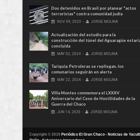
Dos detenidos en Brasil por planear "actos
terroristas" contra comunidad judía
NOV
09,
2023
-
JORGE MOLINA
Actualización del estudio para la
construcción del túnel del Aguaragüe estarí
concluida
MAY
02,
2024
-
JORGE MOLINA
Tariquía: Petroleras se repliegan, los
comunarios seguirán en alerta
MAY
22,
2024
-
JORGE MOLINA
Villa Montes conmemora el LXXXV
Aniversario del Cese de Hostilidades de la
Guerra del Chaco
JUN
14,
2020
-
JORGE MOLINA
Copyright © 2019
Periódico El Gran Chaco - Noticias de Yacuib