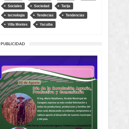
Sociales
Sociedad
Tarija
tecnologia
Tendecias
Tendencias
Villa Montes
Yacuiba
PUBLICIDAD