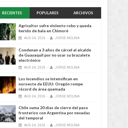
RECIENTES
POPULARES
ARCHIVOS
Agricultor sufre violento robo y queda
herido de bala en Chimoré
AUG
04,
2026
-
JORGE MOLINA
Condenan a 3 años de cárcel al alcalde
de Guayaquil por no usar su brazalete
electrónico
AUG
04,
2026
-
JORGE MOLINA
Los incendios se intensifican en
noroeste de EEUU: Oregón rompe
récord de área quemada
AUG
04,
2026
-
JORGE MOLINA
Chile suma 20 días de cierre del paso
fronterizo con Argentina por nevadas
del temporal
AUG
04,
2026
-
JORGE MOLINA