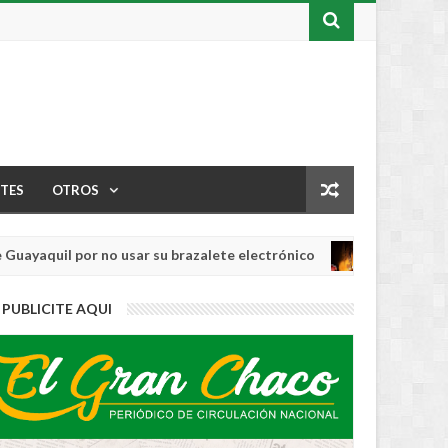
TES
OTROS
quil por no usar su brazalete electrónico
Los
INTERNACIONAL
Aug
04,
0
PUBLICITE AQUI
2026