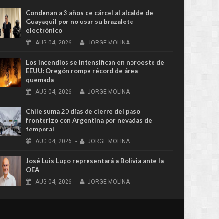
Condenan a 3 años de cárcel al alcalde de
Guayaquil por no usar su brazalete
electrónico
AUG
04,
2026
-
JORGE MOLINA
Los incendios se intensifican en noroeste de
EEUU: Oregón rompe récord de área
quemada
AUG
04,
2026
-
JORGE MOLINA
Chile suma 20 días de cierre del paso
fronterizo con Argentina por nevadas del
temporal
AUG
04,
2026
-
JORGE MOLINA
José Luis Lupo representará a Bolivia ante la
OEA
AUG
04,
2026
-
JORGE MOLINA