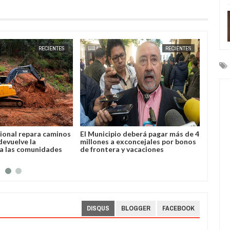
JUN
19,
2026
RECIENTES
RECIENTES
ional repara caminos
El Municipio deberá pagar más de 4
Yacuiba
devuelve la
millones a exconcejales por bonos
plazo 
 a las comunidades
de frontera y vacaciones
con de
DISQUS
BLOGGER
FACEBOOK