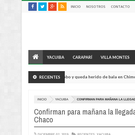
INICIO
NOSOTROS
CONTACTO
YACUIBA
CARAPARÍ
VILLA MONTES
gricultor sufre violento robo y queda herido de bala en Chimoré
RECIENTES
Au
04
20
INICIO
YACUIBA
CONFIRMAN PARA MAÑANA LA LLEGAD
Confirman para mañana la llegada
Chaco
DICIEMBRE 02, 2019
RECIENTES
,
YACUIBA