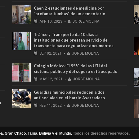
Caen 2 estudiantes de medicina por
“profanar tumbas” de un cementerio
APR
10,
2023
-
JORGE MOLINA
Tráfico y Transporte da 10 días a
instituciones que prestan servicio de
transporte para regularizar documentos
SEP
02,
2021
-
JORGE MOLINA
Colegio Médico: El 95% de las UTI del
sistema público y del seguro está ocupado
MAY
12,
2021
-
JORGE MOLINA
Guardias municipales reducen a dos
antisociales en el barrio Aserradero
a
FEB
11,
2022
-
JORGE MOLINA
a, Gran Chaco, Tarija, Bolivia y el Mundo.
Todos los derechos reservados.