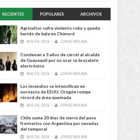
RECIENTES
POPULARES
ARCHIVOS
Agricultor sufre violento robo y queda
herido de bala en Chimoré
AUG
04,
2026
-
JORGE MOLINA
JUN
19,
2026
MAY
RECIENTES
RECIENTES
Condenan a 3 años de cárcel al alcalde
de Guayaquil por no usar su brazalete
electrónico
AUG
04,
2026
-
JORGE MOLINA
Los incendios se intensifican en
noroeste de EEUU: Oregón rompe
récord de área quemada
o Bass Werner logra
Auditoría en Villa Montes revela
AUG
04,
2026
-
JORGE MOLINA
ante donación del BID para
"desmantelamiento" de
Montes
maquinaria pesada en el SERECA
Chile suma 20 días de cierre del paso
fronterizo con Argentina por nevadas
del temporal
AUG
04,
2026
-
JORGE MOLINA