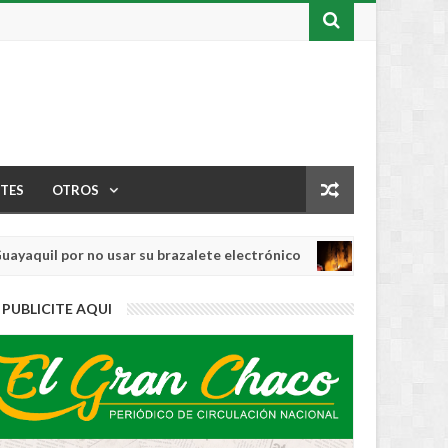
TES
OTROS
il por no usar su brazalete electrónico
Los i
INTERNACIONAL
Aug
04,
0
PUBLICITE AQUI
2026