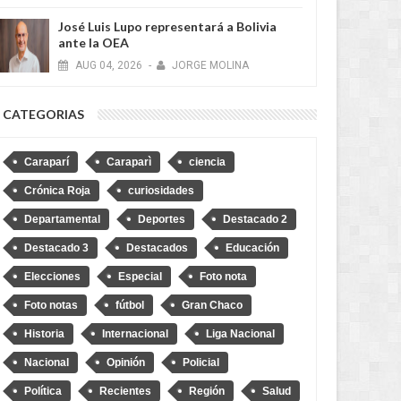
José Luis Lupo representará a Bolivia
ante la OEA
AUG
04,
2026
-
JORGE MOLINA
CATEGORIAS
Caraparí
Caraparì
ciencia
Crónica Roja
curiosidades
Departamental
Deportes
Destacado 2
Destacado 3
Destacados
Educación
Elecciones
Especial
Foto nota
Foto notas
fútbol
Gran Chaco
Historia
Internacional
Liga Nacional
Nacional
Opinión
Policial
Política
Recientes
Región
Salud