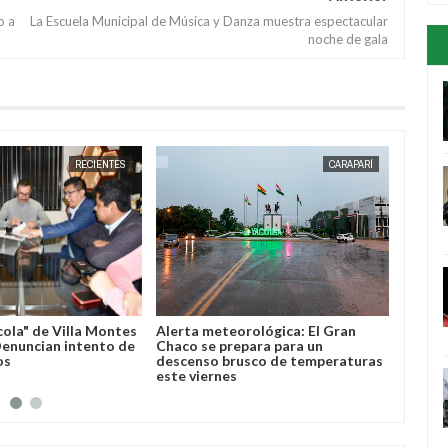
o a
La Escuela Municipal de Música y Danza muestra espectacular
noche de gala
JUL
16,
2026
RECIENTES
CARAPARÍ
cola" de Villa Montes
Alerta meteorológica: El Gran
Horaci
 Denuncian intento de
Chaco se prepara para un
import
os
descenso brusco de temperaturas
Villa 
este viernes