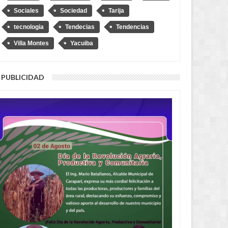
Sociales
Sociedad
Tarija
tecnologia
Tendecias
Tendencias
Villa Montes
Yacuiba
PUBLICIDAD