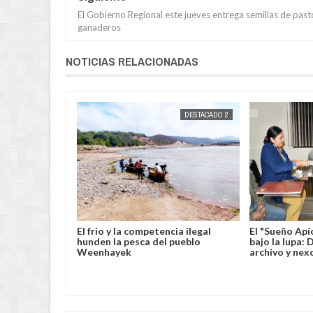
El Gobierno Regional este jueves entrega semillas de past
ganaderos
NOTICIAS RELACIONADAS
DESTACADOS
JORGE MOLINA
DESTACADO 2
JORGE MOLINA
rehensión
El frio y la competencia ilegal
El "Sueño Apí
usado de violar
hunden la pesca del pueblo
bajo la lupa:
a menor de
Weenhayek
archivo y nex