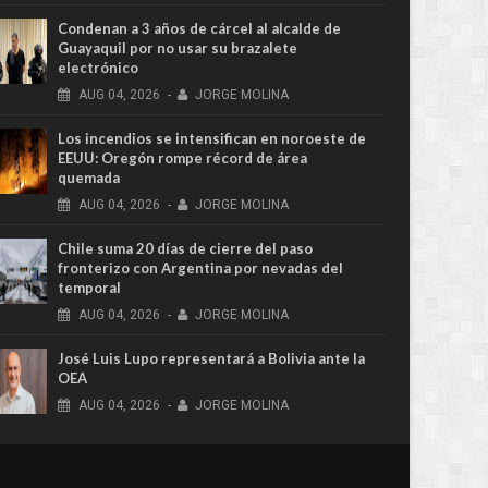
Condenan a 3 años de cárcel al alcalde de
Guayaquil por no usar su brazalete
electrónico
AUG
04,
2026
-
JORGE MOLINA
Los incendios se intensifican en noroeste de
EEUU: Oregón rompe récord de área
quemada
AUG
04,
2026
-
JORGE MOLINA
Chile suma 20 días de cierre del paso
fronterizo con Argentina por nevadas del
temporal
AUG
04,
2026
-
JORGE MOLINA
José Luis Lupo representará a Bolivia ante la
OEA
AUG
04,
2026
-
JORGE MOLINA