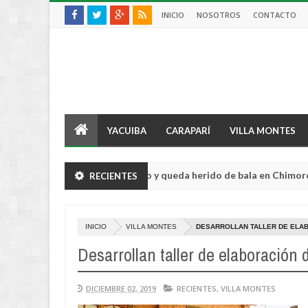
INICIO
NOSOTROS
CONTACTO
YACUIBA
CARAPARÍ
VILLA MONTES
icultor sufre violento robo y queda herido de bala en Chimoré
RECIENTES
Aug
04,
2026
INICIO
VILLA MONTES
DESARROLLAN TALLER DE ELAB
Desarrollan taller de elaboración 
DICIEMBRE 02, 2019
RECIENTES
,
VILLA MONTES