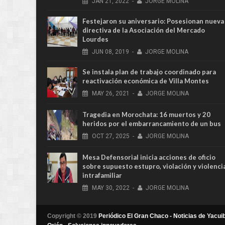
JAN
21,
2022
-
JORGE MOLINA
Festejaron su aniversario: Posesionan nueva
directiva de la Asociación del Mercado
Lourdes
JUN
08,
2019
-
JORGE MOLINA
Se instala plan de trabajo coordinado para
reactivación económica de Villa Montes
MAY
26,
2021
-
JORGE MOLINA
Tragedia en Morochata: 16 muertos y 20
heridos por el embarrancamiento de un bus
OCT
27,
2025
-
JORGE MOLINA
Mesa Defensorial inicia acciones de oficio
sobre supuesto estupro, violación y violenci
intrafamiliar
MAY
30,
2022
-
JORGE MOLINA
Copyright © 2019
Periódico El Gran Chaco - Noticias de Yacuib