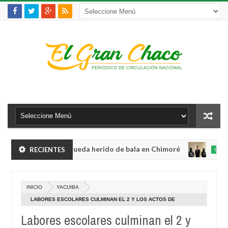
 violento robo y queda herido de bala en Chimoré
RECIENTES
INTERNACIO
Aug
04,
abinete a 12 ministerios y concentra competencias estratégicas
0
2026
A
INICIO
YACUIBA
0
 violento robo y queda herido de bala en Chimoré
INTERNACIO
2
LABORES ESCOLARES CULMINAN EL 2 Y LOS ACTOS DE
Aug
PROMOCIÓN SERÁN DEL 7 AL 12 DE DICIEMBRE
04,
Labores escolares culminan el 2 y
abinete a 12 ministerios y concentra competencias estratégicas
0
2026