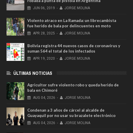
robada a punta de pistola en Argentina
JUN
06,
2019
-
JORGE MOLINA
Violento atraco en La Ramada: un librecambista
fue herido de bala por delincuentes en moto
APR
28,
2025
-
JORGE MOLINA
Bolivia registra 44 nuevos casos de coronavirus y
suman 564 el total de los infectados
APR
19,
2020
-
JORGE MOLINA
ÚLTIMAS NOTICIAS
Agricultor sufre violento robo y queda herido de
bala en Chimoré
AUG
04,
2026
-
JORGE MOLINA
Condenan a 3 años de cárcel al alcalde de
Guayaquil por no usar su brazalete electrónico
AUG
04,
2026
-
JORGE MOLINA