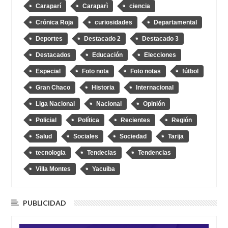
Caraparí
Caraparì
ciencia
Crónica Roja
curiosidades
Departamental
Deportes
Destacado 2
Destacado 3
Destacados
Educación
Elecciones
Especial
Foto nota
Foto notas
fútbol
Gran Chaco
Historia
Internacional
Liga Nacional
Nacional
Opinión
Policial
Política
Recientes
Región
Salud
Sociales
Sociedad
Tarija
tecnologia
Tendecias
Tendencias
Villa Montes
Yacuiba
PUBLICIDAD