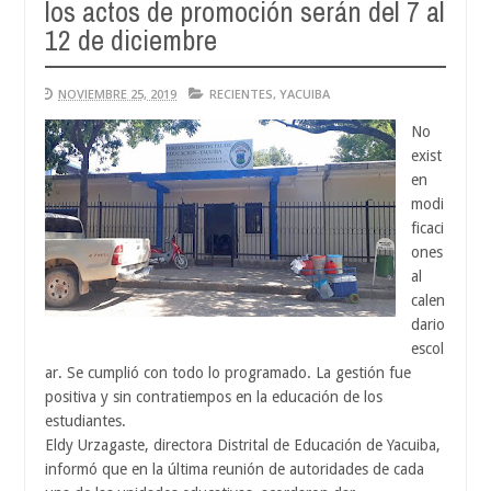
los actos de promoción serán del 7 al
A
0
12 de diciembre
2
NOVIEMBRE 25, 2019
RECIENTES
,
YACUIBA
No
exist
en
modi
ficaci
ones
al
calen
dario
escol
ar. Se cumplió con todo lo programado. La gestión fue
positiva y sin contratiempos en la educación de los
estudiantes.
Eldy Urzagaste, directora Distrital de Educación de Yacuiba,
informó que en la última reunión de autoridades de cada