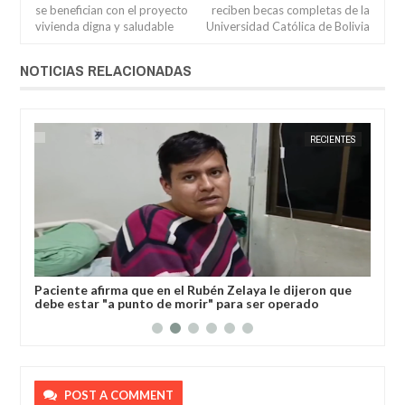
se benefician con el proyecto
reciben becas completas de la
vivienda digna y saludable
Universidad Católica de Bolivia
NOTICIAS RELACIONADAS
RÍ
JORGE MOLINA
RECIENTES
JORGE M
l
Paciente afirma que en el Rubén Zelaya le dijeron que
Gob
debe estar "a punto de morir" para ser operado
dev
POST A COMMENT