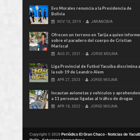
Evo Morales renuncia a la Presidencia de
Bolivia
NOV
10,
2019
-
JARANCIBIA
Ofrecen un terreno en Tarija a quien informe
sobre el paradero del cuerpo de Cristian
Mariscal
AUG
31,
2021
-
JORGE MOLINA
Liga Provincial de Futbol Yacuiba discrimina 
la sub-19 de Leandro Alem
APR
27,
2023
-
JORGE MOLINA
Incautan avionetas y vehículos y aprehenden
a 11 personas ligadas al tráfico de drogas
APR
18,
2022
-
JORGE MOLINA
Copyright © 2019
Periódico El Gran Chaco - Noticias de Yacuib