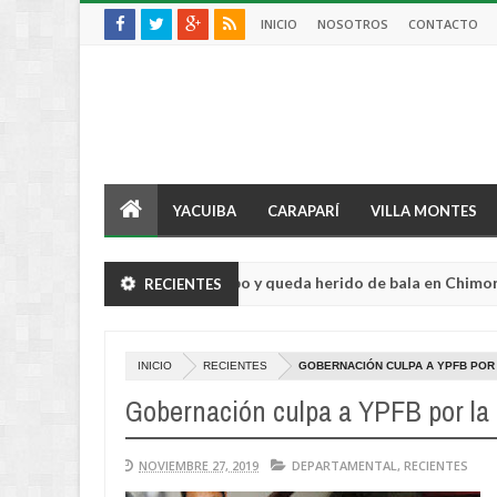
INICIO
NOSOTROS
CONTACTO
YACUIBA
CARAPARÍ
VILLA MONTES
icultor sufre violento robo y queda herido de bala en Chimoré
RECIENTES
Aug
04,
2026
INICIO
RECIENTES
GOBERNACIÓN CULPA A YPFB POR 
Gobernación culpa a YPFB por la 
NOVIEMBRE 27, 2019
DEPARTAMENTAL
,
RECIENTES