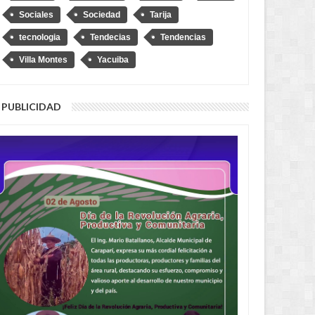
Sociales
Sociedad
Tarija
tecnologia
Tendecias
Tendencias
Villa Montes
Yacuiba
PUBLICIDAD