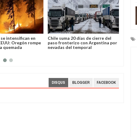
se intensifican en
Chile suma 20 días de cierre del
José L
EEUU: Oregón rompe
paso fronterizo con Argentina por
Bolivi
ea quemada
nevadas del temporal
DISQUS
BLOGGER
FACEBOOK