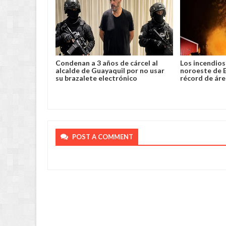
lento robo y
Condenan a 3 años de cárcel al
Los incendios 
a en Chimoré
alcalde de Guayaquil por no usar
noroeste de 
su brazalete electrónico
récord de ár
POST A COMMENT