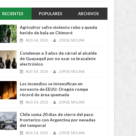
RECIENTES
POPULARES
ARCHIVOS
Agricultor sufre violento robo y queda
herido de bala en Chimoré
AUG
04,
2026
-
JORGE MOLINA
Condenan a 3 años de cárcel al alcalde
de Guayaquil por no usar su brazalete
electrónico
AUG
04,
2026
-
JORGE MOLINA
Los incendios se intensifican en
noroeste de EEUU: Oregón rompe
récord de área quemada
AUG
04,
2026
-
JORGE MOLINA
Chile suma 20 días de cierre del paso
fronterizo con Argentina por nevadas
AUG
04,
2026
AUG
NACIONAL
NACIONAL
del temporal
AUG
04,
2026
-
JORGE MOLINA