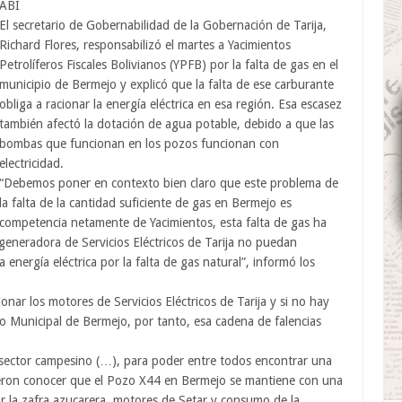
ABI
El secretario de Gobernabilidad de la Gobernación de Tarija,
Richard Flores, responsabilizó el martes a Yacimientos
Petrolíferos Fiscales Bolivianos (YPFB) por la falta de gas en el
municipio de Bermejo y explicó que la falta de ese carburante
obliga a racionar la energía eléctrica en esa región. Esa escasez
también afectó la dotación de agua potable, debido a que las
bombas que funcionan en los pozos funcionan con
electricidad.
“Debemos poner en contexto bien claro que este problema de
la falta de la cantidad suficiente de gas en Bermejo es
competencia netamente de Yacimientos, esta falta de gas ha
eneradora de Servicios Eléctricos de Tarija no puedan
energía eléctrica por la falta de gas natural”, informó los
nar los motores de Servicios Eléctricos de Tarija y si no hay
 Municipal de Bermejo, por tanto, esa cadena de falencias
y sector campesino (…), para poder entre todos encontrar una
cieron conocer que el Pozo X44 en Bermejo se mantiene con una
r la zafra azucarera, motores de Setar y consumo de la