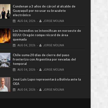
Condenan a 3 años de cárcel al alcalde de
Guayaquil por no usar su brazalete
electrónico
AUG
04,
2026
-
JORGE MOLINA
Los incendios se intensifican en noroeste de
EEUU: Oregón rompe récord de área
quemada
AUG
04,
2026
-
JORGE MOLINA
Chile suma 20 días de cierre del paso
fronterizo con Argentina por nevadas del
temporal
AUG
04,
2026
-
JORGE MOLINA
José Luis Lupo representará a Bolivia ante la
OEA
AUG
04,
2026
-
JORGE MOLINA