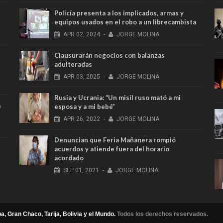
Policía presenta a los implicados, armas y
equipos usados en el robo a un librecambista
APR
02,
2024
-
JORGE MOLINA
Clausurarán negocios con balanzas
adulteradas
APR
03,
2025
-
JORGE MOLINA
Rusia y Ucrania: “Un misil ruso mató a mi
a
esposa y a mi bebé”
APR
26,
2022
-
JORGE MOLINA
Denuncian que Feria Mañanera rompió
acuerdos y atiende fuera del horario
acordado
SEP
01,
2021
-
JORGE MOLINA
a, Gran Chaco, Tarija, Bolivia y el Mundo.
Todos los derechos reservados.