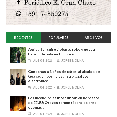
RECIENTES
POPULARES
ARCHIVOS
Agricultor sufre violento robo y queda
herido de bala en Chimoré
AUG
04,
2026
-
JORGE MOLINA
Condenan a 3 años de cárcel al alcalde de
Guayaquil por no usar su brazalete
electrónico
AUG
04,
2026
-
JORGE MOLINA
Los incendios se intensifican en noroeste
de EEUU: Oregón rompe récord de área
quemada
AUG
04,
2026
-
JORGE MOLINA