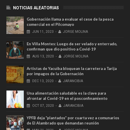
NOTICIAS ALEATORIAS
Gobernación llama a evaluar el cese de la pesca
comercial en el Pilcomayo
JUN
11,
2023
-
JORGE MOLINA
En Villa Montes: Luego de ser velado y enterrado,
confirman que dio positivo a Covid-19
AUG
13,
2020
-
JORGE MOLINA
Artistas de Yacuiba bloquean la carretera a Tarija
por impagos de la Gobernación
DEC
13,
2020
-
JARANCIBIA
Una alimentación saludable es la clave para
afrontar al Covid-19 en el posconfinamiento
OCT
07,
2020
-
JARANCIBIA
YPFB deja “plantados” por cuarta vez a comunarios
de El Alambrado que demandan reunión