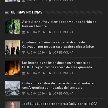
MAY
31,
2021
-
JORGE MOLINA
ÚLTIMAS NOTICIAS
Agricultor sufre violento robo y queda herido de
bala en Chimoré
AUG
04,
2026
-
JORGE MOLINA
Condenan a 3 años de cárcel al alcalde de
Guayaquil por no usar su brazalete electrónico
AUG
04,
2026
-
JORGE MOLINA
Los incendios se intensifican en noroeste de
EEUU: Oregón rompe récord de área quemada
AUG
04,
2026
-
JORGE MOLINA
Chile suma 20 días de cierre del paso fronterizo
con Argentina por nevadas del temporal
AUG
04,
2026
-
JORGE MOLINA
José Luis Lupo representará a Bolivia ante la OEA