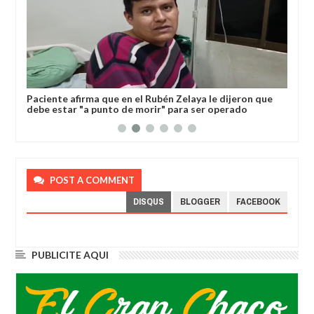
l
Paciente afirma que en el Rubén Zelaya le dijeron que
Gob
debe estar "a punto de morir" para ser operado
dev
POST A COMMENT
DISQUS
BLOGGER
FACEBOOK
PUBLICITE AQUI