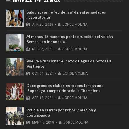
NOTICIAS DESTACADAS
Salud advierte “epidemia” de enfermedades
respiratorias
APR
25,
2023
-
JORGE MOLINA
Al menos 13 muertos por la erupción del volcán
Semeru en Indonesia
DEC
05,
2021
-
JORGE MOLINA
Vuelve a funcionar el pozo de agua de Sotos La
Vertiente
OCT
31,
2024
-
JORGE MOLINA
Doce grandes clubes europeos lanzan una
‘Superliga’ competidora de la Champions
APR
18,
2021
-
JORGE MOLINA
Policía en la mira por robos violación y
contrabando
MAR
16,
2019
-
JORGE MOLINA