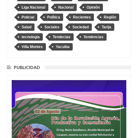
Liga Nacional
Nacional
Opinión
Policial
Política
Recientes
Región
Salud
Sociales
Sociedad
Tarija
tecnologia
Tendecias
Tendencias
Villa Montes
Yacuiba
PUBLICIDAD