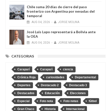
Chile suma 20 días de cierre del paso
fronterizo con Argentina por nevadas del
temporal
AUG
04,
2026
-
JORGE MOLINA
José Luis Lupo representará a Bolivia ante
la OEA
AUG
04,
2026
-
JORGE MOLINA
CATEGORIAS
Caraparí
Caraparì
ciencia
Crónica Roja
curiosidades
Departamental
Deportes
Destacado 2
Destacado 3
Destacados
Educación
Elecciones
Especial
Foto nota
Foto notas
fútbol
Gran Chaco
Historia
Internacional