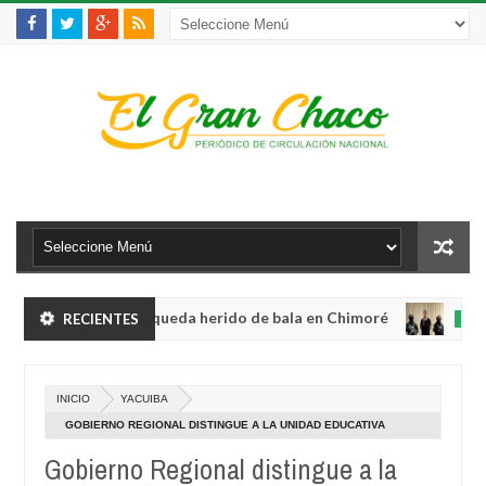
e violento robo y queda herido de bala en Chimoré
RECIENTES
INTERNACI
Aug
04,
Gabinete a 12 ministerios y concentra competencias estratégicas
0
2026
INICIO
YACUIBA
e violento robo y queda herido de bala en Chimoré
INTERNACI
GOBIERNO REGIONAL DISTINGUE A LA UNIDAD EDUCATIVA
Aug
MIGUEL ESTENSSORO EN SU 107 ANIVERSARIO
04,
Gobierno Regional distingue a la
Gabinete a 12 ministerios y concentra competencias estratégicas
0
2026