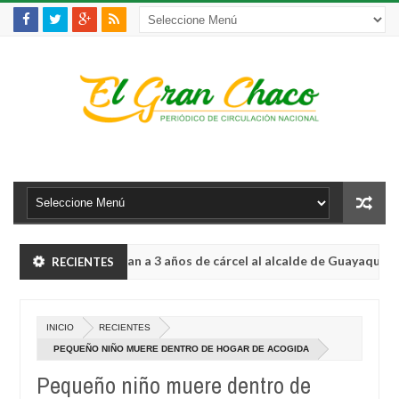
Condenan a 3 años de cárcel al alcalde de Guayaquil por no
RECIENTES
ACIONAL
s
La víctima 150 de feminicidios en Argentina,
INTERNACIONAL
Aug
INICIO
RECIENTES
04,
Condenan a 3 años de cárcel al alcalde de Guayaquil por no
ACIONAL
0
2026
PEQUEÑO NIÑO MUERE DENTRO DE HOGAR DE ACOGIDA
Pequeño niño muere dentro de
s
La víctima 150 de feminicidios en Argentina,
INTERNACIONAL