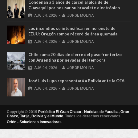
Condenan a 3 años de cárcel al alcalde de
Guayaquil por no usar su brazalete electrónico
AUG
04,
2026
-
JORGE MOLINA
Los incendios se intensifican en noroeste de
EEUU: Oregón rompe récord de área quemada
AUG
04,
2026
-
JORGE MOLINA
Chile suma 20 días de cierre del paso fronterizo
con Argentina por nevadas del temporal
AUG
04,
2026
-
JORGE MOLINA
José Luis Lupo representará a Bolivia ante la OEA
AUG
04,
2026
-
JORGE MOLINA
Copyright © 2019
Periódico El Gran Chaco - Noticias de Yacuiba, Gran
Chaco, Tarija, Bolivia y el Mundo.
Todos los derechos reservados.
Orión - Soluciones innovadoras