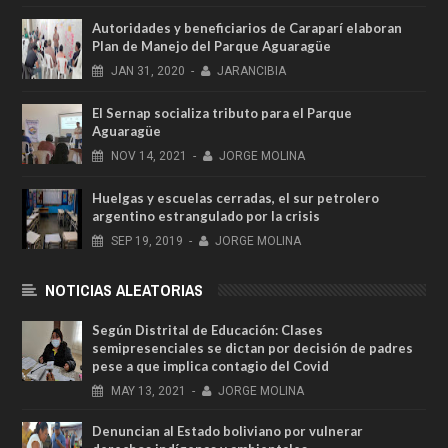
Autoridades y beneficiarios de Caraparí elaboran
Plan de Manejo del Parque Aguaragüe
JAN
31,
2020
-
JARANCIBIA
El Sernap socializa tributo para el Parque
Aguaragüe
NOV
14,
2021
-
JORGE MOLINA
Huelgas y escuelas cerradas, el sur petrolero
argentino estrangulado por la crisis
SEP
19,
2019
-
JORGE MOLINA
NOTICIAS ALEATORIAS
Según Distrital de Educación: Clases
semipresenciales se dictan por decisión de padres
pese a que implica contagio del Covid
MAY
13,
2021
-
JORGE MOLINA
Denuncian al Estado boliviano por vulnerar