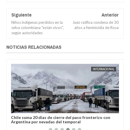
Siguiente
Anterior
Niños indígenas perdidos en la
Juez ratifica condena de 30
selva colombiana "están vivos",
años a feminicidia de Rosa
según autoridades
NOTICIAS RELACIONADAS
04,
2026
AUG
04,
2026
AL
JORGE MOLINA
INTERNACIONAL
Chile suma 20 días de cierre del paso fronterizo con
Jos
Argentina por nevadas del temporal