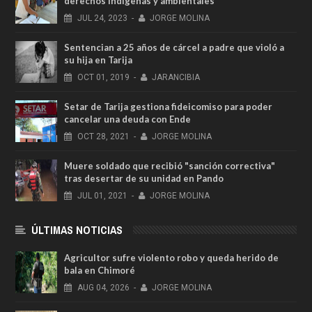
derechos indígenas y ambientales
JUL
24,
2023
-
JORGE MOLINA
Sentencian a 25 años de cárcel a padre que violó a
su hija en Tarija
OCT
01,
2019
-
JARANCIBIA
Setar de Tarija gestiona fideicomiso para poder
cancelar una deuda con Ende
OCT
28,
2021
-
JORGE MOLINA
Muere soldado que recibió "sanción correctiva"
tras desertar de su unidad en Pando
JUL
01,
2021
-
JORGE MOLINA
ÚLTIMAS NOTICIAS
Agricultor sufre violento robo y queda herido de
bala en Chimoré
AUG
04,
2026
-
JORGE MOLINA