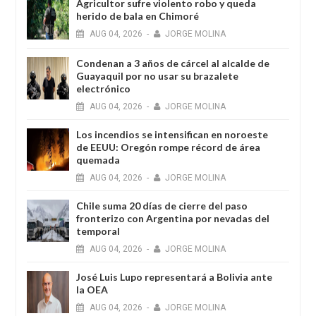
Agricultor sufre violento robo y queda
herido de bala en Chimoré
AUG
04,
2026
-
JORGE MOLINA
Condenan a 3 años de cárcel al alcalde de
Guayaquil por no usar su brazalete
electrónico
AUG
04,
2026
-
JORGE MOLINA
Los incendios se intensifican en noroeste
de EEUU: Oregón rompe récord de área
quemada
AUG
04,
2026
-
JORGE MOLINA
Chile suma 20 días de cierre del paso
fronterizo con Argentina por nevadas del
temporal
AUG
04,
2026
-
JORGE MOLINA
José Luis Lupo representará a Bolivia ante
la OEA
AUG
04,
2026
-
JORGE MOLINA