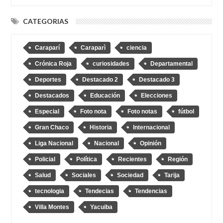
CATEGORIAS
Caraparí
Caraparì
ciencia
Crónica Roja
curiosidades
Departamental
Deportes
Destacado 2
Destacado 3
Destacados
Educación
Elecciones
Especial
Foto nota
Foto notas
fútbol
Gran Chaco
Historia
Internacional
Liga Nacional
Nacional
Opinión
Policial
Política
Recientes
Región
Salud
Sociales
Sociedad
Tarija
tecnologia
Tendecias
Tendencias
Villa Montes
Yacuiba