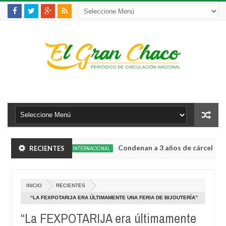
Chimoré
Condenan a 3 años de cárcel al alcald
RECIENTES
INTERNACIONAL
Aug
04,
petencias estratégicas
La víctima 150 de femi
INTERNACIONAL
0
2026
Aug
INICIO
RECIENTES
04,
Chimoré
Condenan a 3 años de cárcel al alcald
INTERNACIONAL
0
2026
“LA FEXPOTARIJA ERA ÚLTIMAMENTE UNA FERIA DE BIJOUTERÍA”
Aug
AFIRMA EL GOBERNADOR
04,
“La FEXPOTARIJA era últimamente
petencias estratégicas
La víctima 150 de femi
INTERNACIONAL
0
2026