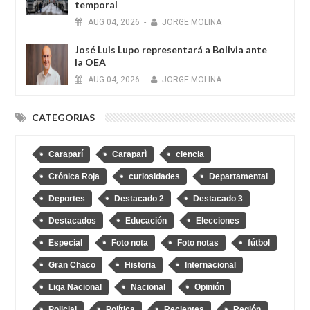
temporal
AUG
04,
2026
-
JORGE MOLINA
José Luis Lupo representará a Bolivia ante
la OEA
AUG
04,
2026
-
JORGE MOLINA
CATEGORIAS
Caraparí
Caraparì
ciencia
Crónica Roja
curiosidades
Departamental
Deportes
Destacado 2
Destacado 3
Destacados
Educación
Elecciones
Especial
Foto nota
Foto notas
fútbol
Gran Chaco
Historia
Internacional
Liga Nacional
Nacional
Opinión
Policial
Política
Recientes
Región