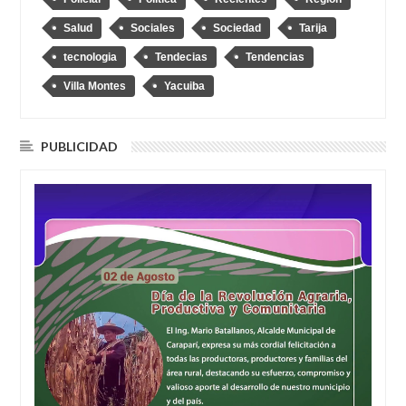
Salud
Sociales
Sociedad
Tarija
tecnologia
Tendecias
Tendencias
Villa Montes
Yacuiba
PUBLICIDAD