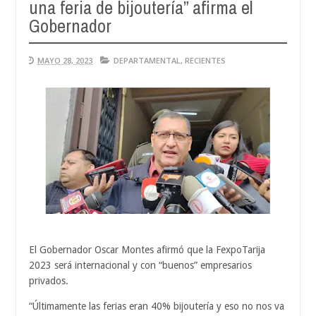
una feria de bijoutería” afirma el
Aug
04,
Gobernador
0
2026
MAYO 28, 2023
DEPARTAMENTAL
,
RECIENTES
El Gobernador Oscar Montes afirmó que la FexpoTarija
2023 será internacional y con “buenos” empresarios
privados.
“Últimamente las ferias eran 40% bijoutería y eso no nos va