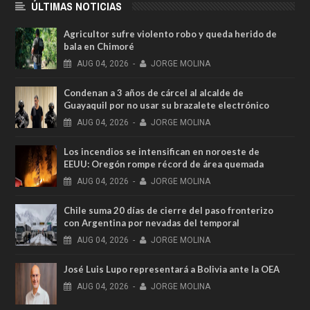
ÚLTIMAS NOTICIAS
Agricultor sufre violento robo y queda herido de
bala en Chimoré
AUG
04,
2026
-
JORGE MOLINA
Condenan a 3 años de cárcel al alcalde de
Guayaquil por no usar su brazalete electrónico
AUG
04,
2026
-
JORGE MOLINA
Los incendios se intensifican en noroeste de
EEUU: Oregón rompe récord de área quemada
AUG
04,
2026
-
JORGE MOLINA
Chile suma 20 días de cierre del paso fronterizo
con Argentina por nevadas del temporal
AUG
04,
2026
-
JORGE MOLINA
José Luis Lupo representará a Bolivia ante la OEA
AUG
04,
2026
-
JORGE MOLINA