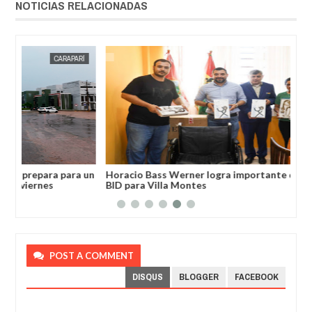
NOTICIAS RELACIONADAS
19,
2026
MAY
19,
2026
RÍ
RECIENTES
a un
Horacio Bass Werner logra importante donación del
Aud
BID para Villa Montes
de 
POST A COMMENT
DISQUS
BLOGGER
FACEBOOK