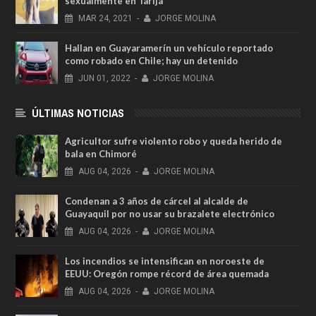
sexualmente en Tarija
MAR
24,
2021
-
JORGE MOLINA
Hallan en Guayaramerín un vehículo reportado
como robado en Chile; hay un detenido
JUN
01,
2022
-
JORGE MOLINA
ÚLTIMAS NOTICIAS
Agricultor sufre violento robo y queda herido de
bala en Chimoré
AUG
04,
2026
-
JORGE MOLINA
Condenan a 3 años de cárcel al alcalde de
Guayaquil por no usar su brazalete electrónico
AUG
04,
2026
-
JORGE MOLINA
Los incendios se intensifican en noroeste de
EEUU: Oregón rompe récord de área quemada
AUG
04,
2026
-
JORGE MOLINA