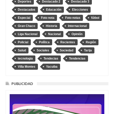
Deportes
Destacado 2
Destacado 3
Destacados
Educación
Elecciones
Especial
Foto nota
Foto notas
fútbol
Gran Chaco
Historia
Internacional
Liga Nacional
Nacional
Opinión
Policial
Política
Recientes
Región
Salud
Sociales
Sociedad
Tarija
tecnologia
Tendecias
Tendencias
Villa Montes
Yacuiba
PUBLICIDAD