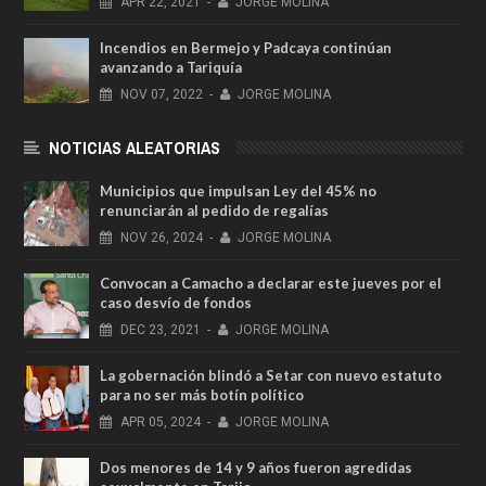
APR
22,
2021
-
JORGE MOLINA
Incendios en Bermejo y Padcaya continúan
avanzando a Tariquía
NOV
07,
2022
-
JORGE MOLINA
NOTICIAS ALEATORIAS
Municipios que impulsan Ley del 45% no
renunciarán al pedido de regalías
NOV
26,
2024
-
JORGE MOLINA
Convocan a Camacho a declarar este jueves por el
caso desvío de fondos
DEC
23,
2021
-
JORGE MOLINA
La gobernación blindó a Setar con nuevo estatuto
para no ser más botín político
APR
05,
2024
-
JORGE MOLINA
Dos menores de 14 y 9 años fueron agredidas