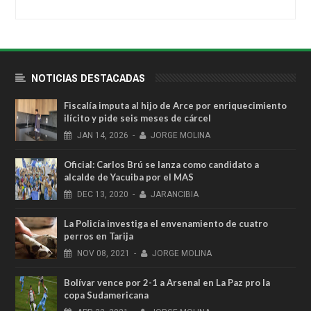
NOTICIAS DESTACADAS
Fiscalía imputa al hijo de Arce por enriquecimiento
ilícito y pide seis meses de cárcel
JAN
14,
2026
-
JORGE MOLINA
Oficial: Carlos Brú se lanza como candidato a
alcalde de Yacuiba por el MAS
DEC
13,
2020
-
JARANCIBIA
La Policía investiga el envenamiento de cuatro
perros en Tarija
NOV
08,
2021
-
JORGE MOLINA
Bolívar vence por 2-1 a Arsenal en La Paz pro la
copa Sudamericana