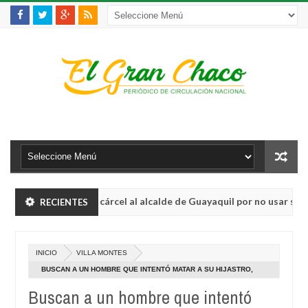
an a 3 años de cárcel al alcalde de Guayaquil por no usar su brazal
RECIENTES
La víctima 150 de feminicidios en Argentina, es una bolivi
RNACIONAL
INICIO
VILLA MONTES
an a 3 años de cárcel al alcalde de Guayaquil por no usar su brazal
BUSCAN A UN HOMBRE QUE INTENTÓ MATAR A SU HIJASTRO,
OCURRIÓ EN VILLA MONTES
Buscan a un hombre que intentó
La víctima 150 de feminicidios en Argentina, es una bolivi
RNACIONAL