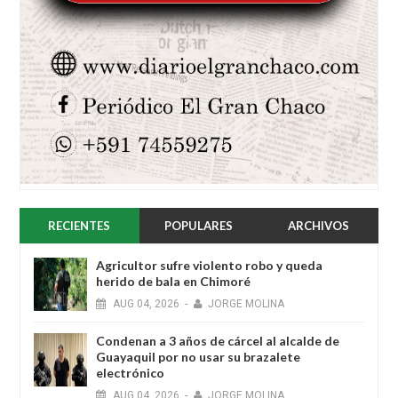
RECIENTES
POPULARES
ARCHIVOS
Agricultor sufre violento robo y queda
herido de bala en Chimoré
AUG
04,
2026
-
JORGE MOLINA
Condenan a 3 años de cárcel al alcalde de
Guayaquil por no usar su brazalete
electrónico
AUG
04,
2026
-
JORGE MOLINA