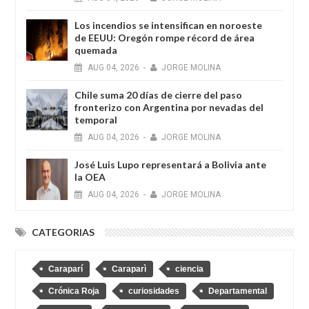
Los incendios se intensifican en noroeste
de EEUU: Oregón rompe récord de área
quemada
AUG
04,
2026
-
JORGE MOLINA
Chile suma 20 días de cierre del paso
fronterizo con Argentina por nevadas del
temporal
AUG
04,
2026
-
JORGE MOLINA
José Luis Lupo representará a Bolivia ante
la OEA
AUG
04,
2026
-
JORGE MOLINA
CATEGORIAS
Caraparí
Caraparì
ciencia
Crónica Roja
curiosidades
Departamental