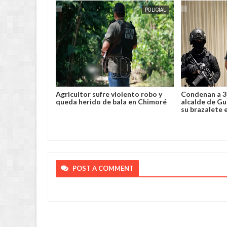
POLICIAL
JORGE MOLINA
INTERNACIONAL
JORGE MOLINA
lento robo y
Condenan a 3 años de cárcel al
Los incendios
la en Chimoré
alcalde de Guayaquil por no usar
noroeste de
su brazalete electrónico
récord de á
POST A COMMENT