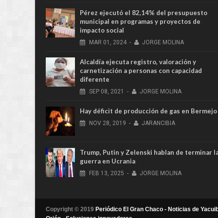
Pérez ejecutó el 82,14% del presupuesto
municipal en programas y proyectos de
impacto social
MAR
01,
2024
-
JORGE MOLINA
Alcaldía ejecuta registro, valoración y
carnetización a personas con capacidad
diferente
SEP
08,
2021
-
JORGE MOLINA
Hay déficit de producción de gas en Bermejo
NOV
28,
2019
-
JARANCIBIA
Trump, Putin y Zelenski hablan de terminar l
guerra en Ucrania
FEB
13,
2025
-
JORGE MOLINA
Copyright © 2019
Periódico El Gran Chaco - Noticias de Yacuib