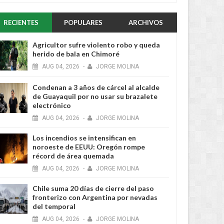
RECIENTES
POPULARES
ARCHIVOS
Agricultor sufre violento robo y queda
herido de bala en Chimoré
AUG
04,
2026
-
JORGE MOLINA
Condenan a 3 años de cárcel al alcalde
de Guayaquil por no usar su brazalete
electrónico
AUG
04,
2026
-
JORGE MOLINA
Los incendios se intensifican en
noroeste de EEUU: Oregón rompe
récord de área quemada
AUG
04,
2026
-
JORGE MOLINA
Chile suma 20 días de cierre del paso
fronterizo con Argentina por nevadas
del temporal
AUG
04,
2026
-
JORGE MOLINA