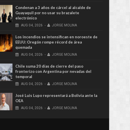
Condenan a 3 años de cárcel al alcalde de
Guayaquil por no usar su brazalete
electrónico
AUG
04,
2026
-
JORGE MOLINA
Los incendios se intensifican en noroeste de
EEUU: Oregón rompe récord de área
quemada
AUG
04,
2026
-
JORGE MOLINA
Chile suma 20 días de cierre del paso
fronterizo con Argentina por nevadas del
temporal
AUG
04,
2026
-
JORGE MOLINA
José Luis Lupo representará a Bolivia ante la
OEA
AUG
04,
2026
-
JORGE MOLINA