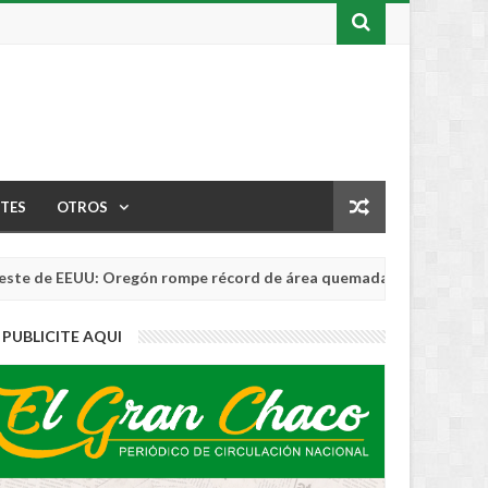
TES
OTROS
e EEUU: Oregón rompe récord de área quemada
INTERNACIONAL
Aug
04,
0
PUBLICITE AQUI
2026