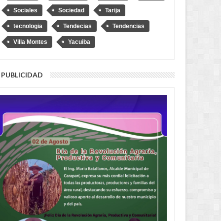
Sociales
Sociedad
Tarija
tecnologia
Tendecias
Tendencias
Villa Montes
Yacuiba
PUBLICIDAD