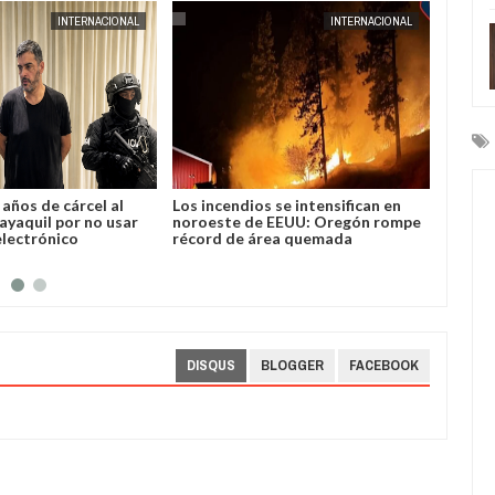
AUG
04,
2026
INTERNACIONAL
INTERNACIONAL
 se intensifican en
Chile suma 20 días de cierre del
José 
 EEUU: Oregón rompe
paso fronterizo con Argentina por
Boliv
rea quemada
nevadas del temporal
DISQUS
BLOGGER
FACEBOOK