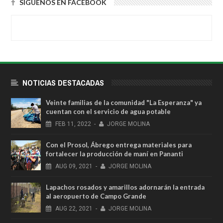
SÍGUENOS EN FACEBOOK
NOTICIAS DESTACADAS
Veinte familias de la comunidad "La Esperanza" ya
cuentan con el servicio de agua potable
FEB
11,
2022
-
JORGE MOLINA
Con el Prosol, Ábrego entrega materiales para
fortalecer la producción de maní en Pananti
AUG
09,
2021
-
JORGE MOLINA
Lapachos rosados y amarillos adornarán la entrada
al aeropuerto de Campo Grande
AUG
22,
2021
-
JORGE MOLINA