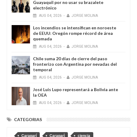
Guayaquil por no usar su brazalete
electrónico
AUG
04,
2026
-
JORGE MOLINA
Los incendios se intensifican en noroeste
de EEUU: Oregón rompe récord de área
quemada
AUG
04,
2026
-
JORGE MOLINA
Chile suma 20 días de cierre del paso
fronterizo con Argentina por nevadas del
temporal
AUG
04,
2026
-
JORGE MOLINA
José Luis Lupo representará a Bolivia ante
la OEA
AUG
04,
2026
-
JORGE MOLINA
CATEGORIAS
Caraparí
Caraparì
ciencia