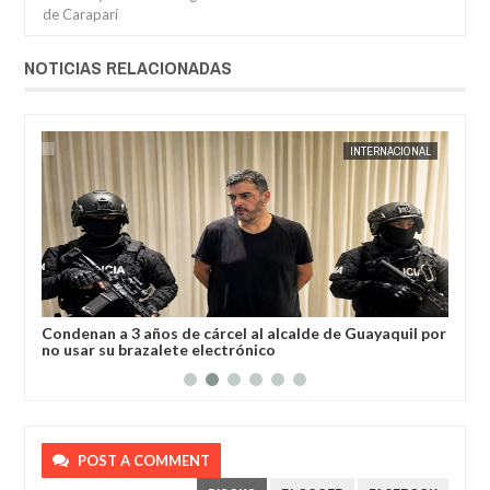
de Caraparí
NOTICIAS RELACIONADAS
AL
JORGE MOLINA
INTERNACIONAL
JORGE M
a
Condenan a 3 años de cárcel al alcalde de Guayaquil por
Los
no usar su brazalete electrónico
Ore
POST A COMMENT