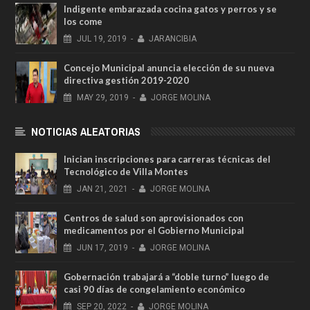
Indigente embarazada cocina gatos y perros y se
los come
JUL
19,
2019
-
JARANCIBIA
Concejo Municipal anuncia elección de su nueva
directiva gestión 2019-2020
MAY
29,
2019
-
JORGE MOLINA
NOTICIAS ALEATORIAS
Inician inscripciones para carreras técnicas del
Tecnológico de Villa Montes
JAN
21,
2021
-
JORGE MOLINA
Centros de salud son aprovisionados con
medicamentos por el Gobierno Municipal
JUN
17,
2019
-
JORGE MOLINA
Gobernación trabajará a “doble turno” luego de
casi 90 días de congelamiento económico
SEP
20,
2022
-
JORGE MOLINA