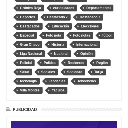
Crónica Roja
curiosidades
Departamental
Deportes
Destacado 2
Destacado 3
Destacados
Educación
Elecciones
Especial
Foto nota
Foto notas
fútbol
Gran Chaco
Historia
Internacional
Liga Nacional
Nacional
Opinión
Policial
Política
Recientes
Región
Salud
Sociales
Sociedad
Tarija
tecnologia
Tendecias
Tendencias
Villa Montes
Yacuiba
PUBLICIDAD