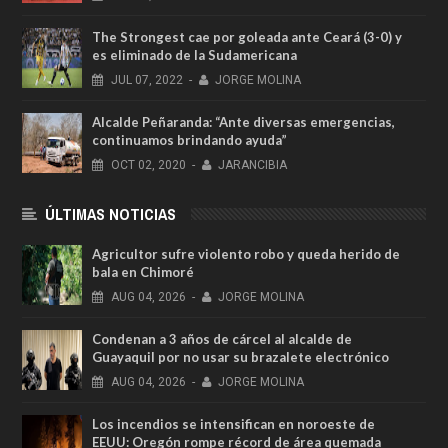
The Strongest cae por goleada ante Ceará (3-0) y
es eliminado de la Sudamericana
JUL
07,
2022
-
JORGE MOLINA
Alcalde Peñaranda: “Ante diversas emergencias,
continuamos brindando ayuda”
OCT
02,
2020
-
JARANCIBIA
ÚLTIMAS NOTICIAS
Agricultor sufre violento robo y queda herido de
bala en Chimoré
AUG
04,
2026
-
JORGE MOLINA
Condenan a 3 años de cárcel al alcalde de
Guayaquil por no usar su brazalete electrónico
AUG
04,
2026
-
JORGE MOLINA
Los incendios se intensifican en noroeste de
EEUU: Oregón rompe récord de área quemada