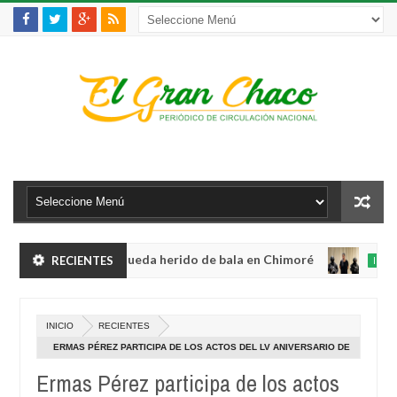
 violento robo y queda herido de bala en Chimoré
RECIENTES
INTERNACIO
Aug
04,
abinete a 12 ministerios y concentra competencias estratégicas
0
2026
A
INICIO
RECIENTES
0
 violento robo y queda herido de bala en Chimoré
INTERNACIO
2
ERMAS PÉREZ PARTICIPA DE LOS ACTOS DEL LV ANIVERSARIO DE
Aug
LA UNIDAD EDUCATIVA 3 DE MAYO
04,
Ermas Pérez participa de los actos
abinete a 12 ministerios y concentra competencias estratégicas
0
2026