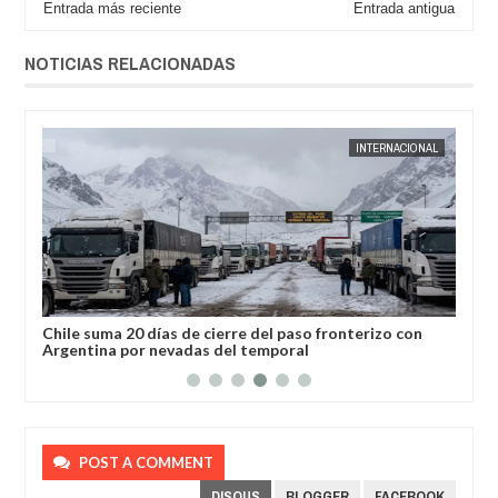
Entrada más reciente
Entrada antigua
NOTICIAS RELACIONADAS
AUG
04,
2026
INTERNACIONAL
ías de cierre del paso fronterizo con
José Luis Lupo represent
nevadas del temporal
POST A COMMENT
DISQUS
BLOGGER
FACEBOOK