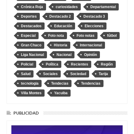
Crónica Roja
curiosidades
Departamental
Deportes
Destacado 2
Destacado 3
Destacados
Educación
Elecciones
Especial
Foto nota
Foto notas
fútbol
Gran Chaco
Historia
Internacional
Liga Nacional
Nacional
Opinión
Policial
Política
Recientes
Región
Salud
Sociales
Sociedad
Tarija
tecnologia
Tendecias
Tendencias
Villa Montes
Yacuiba
PUBLICIDAD