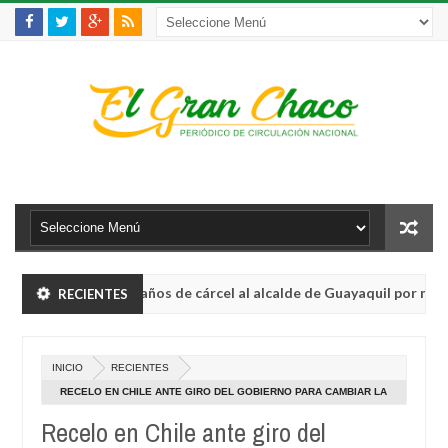
Condenan a 3 años de cárcel al alcalde de Guayaquil por no usar s
RECIENTES
La víctima 150 de feminicidios en Argentina, es un
INTERNACIONAL
INICIO
RECIENTES
Condenan a 3 años de cárcel al alcalde de Guayaquil por no usar s
0
RECELO EN CHILE ANTE GIRO DEL GOBIERNO PARA CAMBIAR LA
CONSTITUCIÓN
Recelo en Chile ante giro del
La víctima 150 de feminicidios en Argentina, es un
INTERNACIONAL