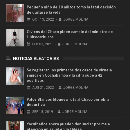
Pequeño niño de 10 añitos tomó la fatal decisión
de quitarse la vida
OCT
13,
2022
-
JORGE MOLINA
Cívicos del Chaco piden cambio del ministro de
Hidrocarburos
FEB
03,
2021
-
JORGE MOLINA
NOTICIAS ALEATORIAS
Se registran los primeros dos casos de viruela
símica en Cochabamba y la cifra sube a 42
positivos
AUG
21,
2022
-
JORGE MOLINA
Palos Blancos bloquea ruta al Chaco por obra
deportiva
SEP
18,
2019
-
JORGE MOLINA
Yacuibeños ahora pueden denunciar por mala
atención en salud en la Odesa