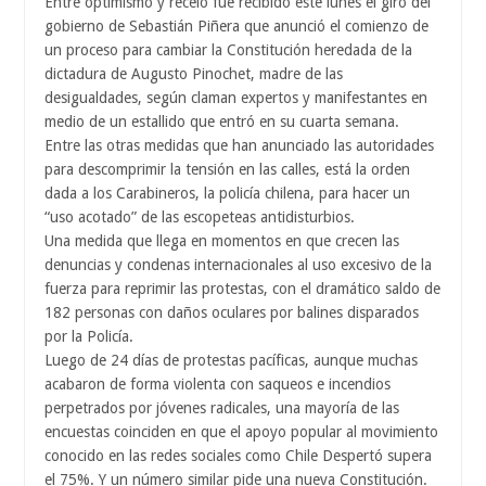
Entre optimismo y recelo fue recibido este lunes el giro del
gobierno de Sebastián Piñera que anunció el comienzo de
un proceso para cambiar la Constitución heredada de la
dictadura de Augusto Pinochet, madre de las
desigualdades, según claman expertos y manifestantes en
medio de un estallido que entró en su cuarta semana.
Entre las otras medidas que han anunciado las autoridades
para descomprimir la tensión en las calles, está la orden
dada a los Carabineros, la policía chilena, para hacer un
“uso acotado” de las escopeteas antidisturbios.
Una medida que llega en momentos en que crecen las
denuncias y condenas internacionales al uso excesivo de la
fuerza para reprimir las protestas, con el dramático saldo de
182 personas con daños oculares por balines disparados
por la Policía.
Luego de 24 días de protestas pacíficas, aunque muchas
acabaron de forma violenta con saqueos e incendios
perpetrados por jóvenes radicales, una mayoría de las
encuestas coinciden en que el apoyo popular al movimiento
conocido en las redes sociales como Chile Despertó supera
el 75%. Y un número similar pide una nueva Constitución.