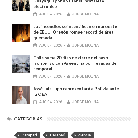
Guayaquil por no usar su brazalete
electrónico
AUG
04,
2026
-
JORGE MOLINA
Los incendios se intensifican en noroeste
de EEUU: Oregón rompe récord de área
quemada
AUG
04,
2026
-
JORGE MOLINA
Chile suma 20 días de cierre del paso
fronterizo con Argentina por nevadas del
temporal
AUG
04,
2026
-
JORGE MOLINA
José Luis Lupo representará a Bolivia ante
la OEA
AUG
04,
2026
-
JORGE MOLINA
CATEGORIAS
Caraparí
Caraparì
ciencia