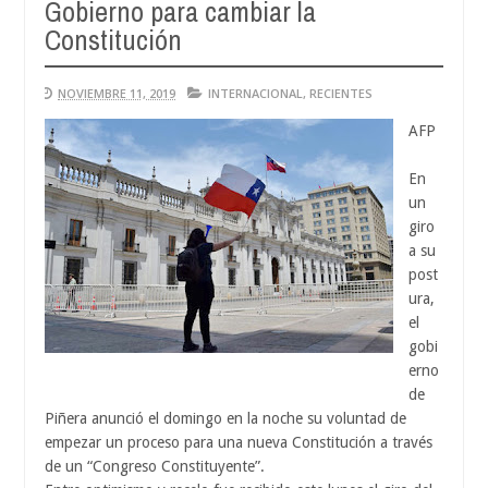
Gobierno para cambiar la
Constitución
0
NOVIEMBRE 11, 2019
INTERNACIONAL
,
RECIENTES
AFP
En
un
giro
a su
post
ura,
el
gobi
erno
de
Piñera anunció el domingo en la noche su voluntad de
empezar un proceso para una nueva Constitución a través
de un “Congreso Constituyente”.