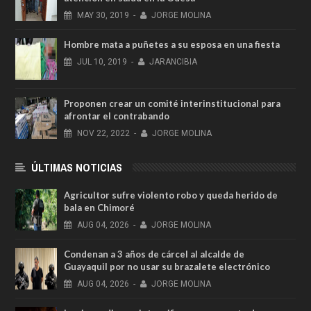
MAY
30,
2019
-
JORGE MOLINA
Hombre mata a puñetes a su esposa en una fiesta
JUL
10,
2019
-
JARANCIBIA
Proponen crear un comité interinstitucional para
afrontar el contrabando
NOV
22,
2022
-
JORGE MOLINA
ÚLTIMAS NOTICIAS
Agricultor sufre violento robo y queda herido de
bala en Chimoré
AUG
04,
2026
-
JORGE MOLINA
Condenan a 3 años de cárcel al alcalde de
Guayaquil por no usar su brazalete electrónico
AUG
04,
2026
-
JORGE MOLINA