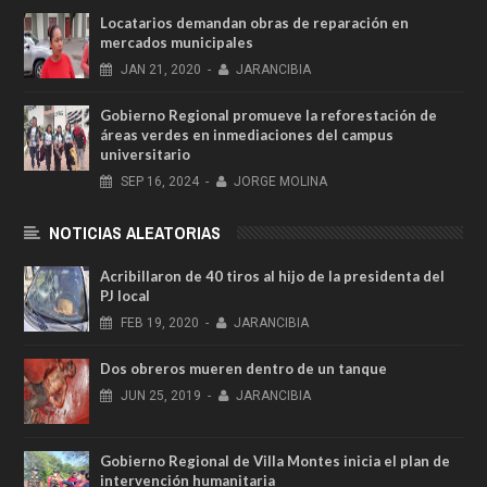
Locatarios demandan obras de reparación en
mercados municipales
JAN
21,
2020
-
JARANCIBIA
Gobierno Regional promueve la reforestación de
áreas verdes en inmediaciones del campus
universitario
SEP
16,
2024
-
JORGE MOLINA
NOTICIAS ALEATORIAS
Acribillaron de 40 tiros al hijo de la presidenta del
PJ local
FEB
19,
2020
-
JARANCIBIA
Dos obreros mueren dentro de un tanque
JUN
25,
2019
-
JARANCIBIA
Gobierno Regional de Villa Montes inicia el plan de
intervención humanitaria