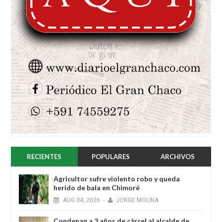
RECIENTES
POPULARES
ARCHIVOS
Agricultor sufre violento robo y queda
herido de bala en Chimoré
AUG
04,
2026
-
JORGE MOLINA
Condenan a 3 años de cárcel al alcalde de