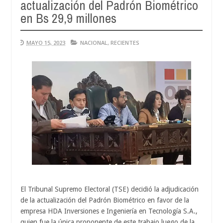
actualización del Padrón Biométrico
Aug
04,
en Bs 29,9 millones
0
2026
MAYO 15, 2023
NACIONAL
,
RECIENTES
El Tribunal Supremo Electoral (TSE) decidió la adjudicación
de la actualización del Padrón Biométrico en favor de la
empresa HDA Inversiones e Ingeniería en Tecnología S.A.,
quien fue la única proponente de este trabajo luego de la