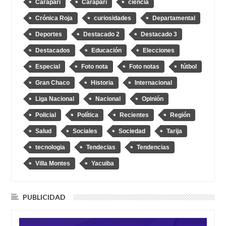
Caraparí
Caraparì
ciencia
Crónica Roja
curiosidades
Departamental
Deportes
Destacado 2
Destacado 3
Destacados
Educación
Elecciones
Especial
Foto nota
Foto notas
fútbol
Gran Chaco
Historia
Internacional
Liga Nacional
Nacional
Opinión
Policial
Política
Recientes
Región
Salud
Sociales
Sociedad
Tarija
tecnologia
Tendecias
Tendencias
Villa Montes
Yacuiba
PUBLICIDAD