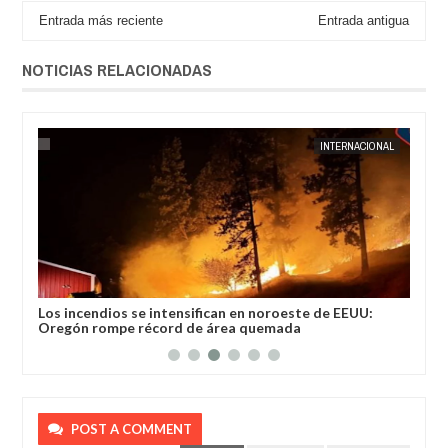
Entrada más reciente
Entrada antigua
NOTICIAS RELACIONADAS
AUG
04,
2026
AL
JORGE MOLINA
INTERNACIONAL
JORGE M
 por
Los incendios se intensifican en noroeste de EEUU:
Chi
Oregón rompe récord de área quemada
Arg
POST A COMMENT