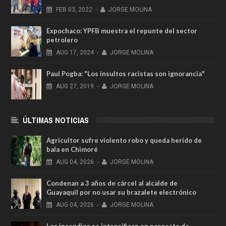
FEB
03,
2022
-
JORGE MOLINA
Expochaco: YPFB muestra el repunte del sector
petrolero
AUG
17,
2024
-
JORGE MOLINA
Paul Pogba: "Los insultos racistas son ignorancia"
AUG
27,
2019
-
JORGE MOLINA
ÚLTIMAS NOTICIAS
Agricultor sufre violento robo y queda herido de
bala en Chimoré
AUG
04,
2026
-
JORGE MOLINA
Condenan a 3 años de cárcel al alcalde de
Guayaquil por no usar su brazalete electrónico
AUG
04,
2026
-
JORGE MOLINA