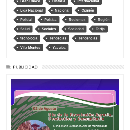
Gran Chaco
Historia
Internacional
Liga Nacional
Nacional
Opinión
Policial
Política
Recientes
Región
Salud
Sociales
Sociedad
Tarija
tecnologia
Tendecias
Tendencias
Villa Montes
Yacuiba
PUBLICIDAD