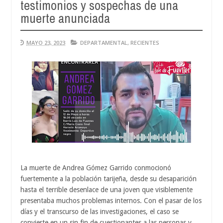
testimonios y sospechas de una
Au
04
muerte anunciada
20
MAYO 23, 2023
DEPARTAMENTAL
,
RECIENTES
La muerte de Andrea Gómez Garrido conmocionó
fuertemente a la población tarijeña, desde su desaparición
hasta el terrible desenlace de una joven que visiblemente
presentaba muchos problemas internos. Con el pasar de los
días y el transcurso de las investigaciones, el caso se
convierte en un sin fin de cuestionantes a las personas y