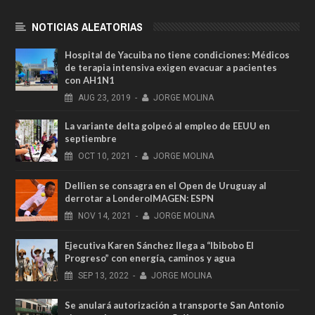
NOTICIAS ALEATORIAS
Hospital de Yacuiba no tiene condiciones: Médicos
de terapia intensiva exigen evacuar a pacientes
con AH1N1
AUG
23,
2019
-
JORGE MOLINA
La variante delta golpeó al empleo de EEUU en
septiembre
OCT
10,
2021
-
JORGE MOLINA
Dellien se consagra en el Open de Uruguay al
derrotar a LonderoIMAGEN: ESPN
NOV
14,
2021
-
JORGE MOLINA
Ejecutiva Karen Sánchez llega a “Ibibobo El
Progreso” con energía, caminos y agua
SEP
13,
2022
-
JORGE MOLINA
Se anulará autorización a transporte San Antonio