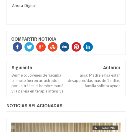
Ahora Digital
COMPARTIR NOTICIA
Siguiente
Anterior
Bermejo: Jóvenes de Yacuiba
Tarija: Madre e hija están
en moto fueron arrastrados
desaparecidas más de 15 días,
por un tráiler, el hombre murió
familia solicita ayuda
y la pareja en terapia intensiva
NOTICIAS RELACIONADAS
AL
JORGE MOLINA
INTERNACIONAL
JORGE M