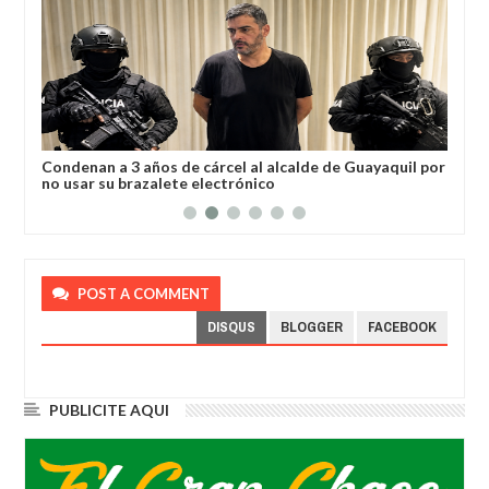
a
Condenan a 3 años de cárcel al alcalde de Guayaquil por
Los
no usar su brazalete electrónico
Ore
POST A COMMENT
DISQUS
BLOGGER
FACEBOOK
PUBLICITE AQUI