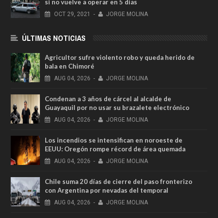
si no vuelve a operar en 5 días
OCT
29,
2021
-
JORGE MOLINA
ÚLTIMAS NOTICIAS
Agricultor sufre violento robo y queda herido de
bala en Chimoré
AUG
04,
2026
-
JORGE MOLINA
Condenan a 3 años de cárcel al alcalde de
Guayaquil por no usar su brazalete electrónico
AUG
04,
2026
-
JORGE MOLINA
Los incendios se intensifican en noroeste de
EEUU: Oregón rompe récord de área quemada
AUG
04,
2026
-
JORGE MOLINA
Chile suma 20 días de cierre del paso fronterizo
con Argentina por nevadas del temporal
AUG
04,
2026
-
JORGE MOLINA