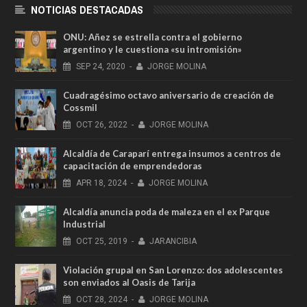
NOTICIAS DESTACADAS
ONU: Añez se estrella contra el gobierno
argentino y le cuestiona «su intromisión»
SEP
24,
2020
-
JORGE MOLINA
Cuadragésimo octavo aniversario de creación de
Cossmil
OCT
26,
2022
-
JORGE MOLINA
Alcaldía de Caraparí entrega insumos a centros de
capacitación de emprendedoras
APR
18,
2024
-
JORGE MOLINA
Alcaldía anuncia poda de maleza en el ex Parque
Industrial
OCT
25,
2019
-
JARANCIBIA
Violación grupal en San Lorenzo: dos adolescentes
son enviados al Oasis de Tarija
OCT
28,
2024
-
JORGE MOLINA