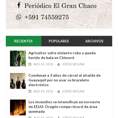
RECIENTES
POPULARES
ARCHIVOS
Agricultor sufre violento robo y queda
herido de bala en Chimoré
AUG
04,
2026
-
JORGE MOLINA
Condenan a 3 años de cárcel al alcalde de
Guayaquil por no usar su brazalete
electrónico
AUG
04,
2026
-
JORGE MOLINA
Los incendios se intensifican en noroeste
de EEUU: Oregón rompe récord de área
quemada
AUG
04,
2026
-
JORGE MOLINA