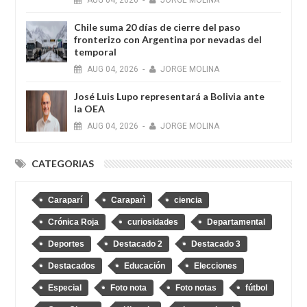
Chile suma 20 días de cierre del paso
fronterizo con Argentina por nevadas del
temporal
AUG
04,
2026
-
JORGE MOLINA
José Luis Lupo representará a Bolivia ante
la OEA
AUG
04,
2026
-
JORGE MOLINA
CATEGORIAS
Caraparí
Caraparì
ciencia
Crónica Roja
curiosidades
Departamental
Deportes
Destacado 2
Destacado 3
Destacados
Educación
Elecciones
Especial
Foto nota
Foto notas
fútbol