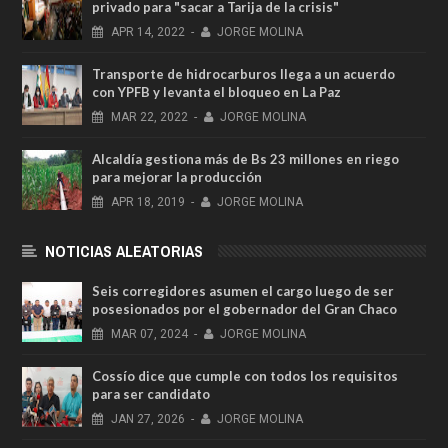
privado para "sacar a Tarija de la crisis"
APR
14,
2022
-
JORGE MOLINA
Transporte de hidrocarburos llega a un acuerdo
con YPFB y levanta el bloqueo en La Paz
MAR
22,
2022
-
JORGE MOLINA
Alcaldía gestiona más de Bs 23 millones en riego
para mejorar la producción
APR
18,
2019
-
JORGE MOLINA
NOTICIAS ALEATORIAS
Seis corregidores asumen el cargo luego de ser
posesionados por el gobernador del Gran Chaco
MAR
07,
2024
-
JORGE MOLINA
Cossío dice que cumple con todos los requisitos
para ser candidato
JAN
27,
2026
-
JORGE MOLINA