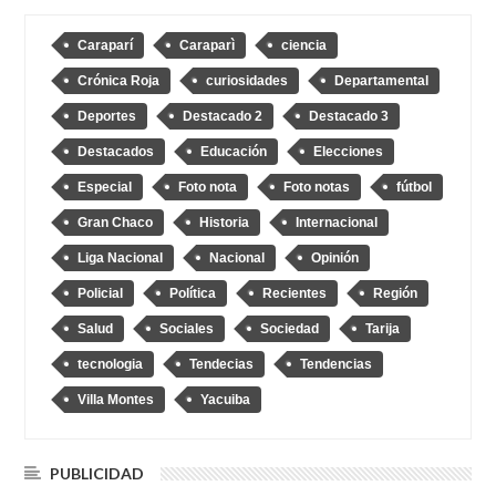
Caraparí
Caraparì
ciencia
Crónica Roja
curiosidades
Departamental
Deportes
Destacado 2
Destacado 3
Destacados
Educación
Elecciones
Especial
Foto nota
Foto notas
fútbol
Gran Chaco
Historia
Internacional
Liga Nacional
Nacional
Opinión
Policial
Política
Recientes
Región
Salud
Sociales
Sociedad
Tarija
tecnologia
Tendecias
Tendencias
Villa Montes
Yacuiba
PUBLICIDAD