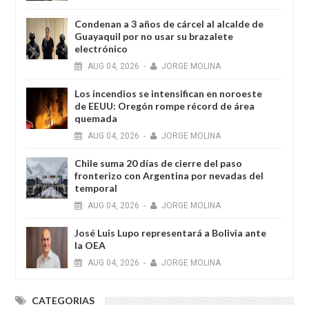
Condenan a 3 años de cárcel al alcalde de
Guayaquil por no usar su brazalete
electrónico
AUG
04,
2026
-
JORGE MOLINA
Los incendios se intensifican en noroeste
de EEUU: Oregón rompe récord de área
quemada
AUG
04,
2026
-
JORGE MOLINA
Chile suma 20 días de cierre del paso
fronterizo con Argentina por nevadas del
temporal
AUG
04,
2026
-
JORGE MOLINA
José Luis Lupo representará a Bolivia ante
la OEA
AUG
04,
2026
-
JORGE MOLINA
CATEGORIAS