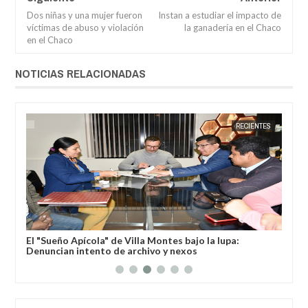
Dos niñas y una mujer fueron
Instan a estudiar el impacto de
víctimas de abuso y violación
la ganadería en el Chaco
en el Chaco
NOTICIAS RELACIONADAS
JUL
16,
2026
 2
JORGE MOLINA
RECIENTES
JORGE M
El "Sueño Apícola" de Villa Montes bajo la lupa:
Ale
Denuncian intento de archivo y nexos
des