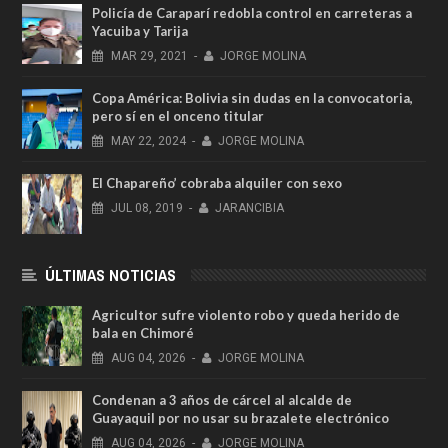
Policía de Caraparí redobla control en carreteras a
Yacuiba y Tarija
MAR
29,
2021
-
JORGE MOLINA
Copa América: Bolivia sin dudas en la convocatoria,
pero sí en el onceno titular
MAY
22,
2024
-
JORGE MOLINA
El Chapareño’ cobraba alquiler con sexo
JUL
08,
2019
-
JARANCIBIA
ÚLTIMAS NOTICIAS
Agricultor sufre violento robo y queda herido de
bala en Chimoré
AUG
04,
2026
-
JORGE MOLINA
Condenan a 3 años de cárcel al alcalde de
Guayaquil por no usar su brazalete electrónico
AUG
04,
2026
-
JORGE MOLINA