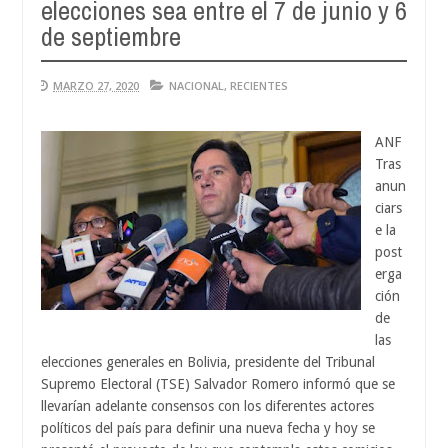
elecciones sea entre el 7 de junio y 6
Aug
04,
de septiembre
0
2026
MARZO 27, 2020
NACIONAL
,
RECIENTES
ANF
Tras
anun
ciars
e la
post
erga
ción
de
las
elecciones generales en Bolivia, presidente del Tribunal
Supremo Electoral (TSE) Salvador Romero informó que se
llevarían adelante consensos con los diferentes actores
políticos del país para definir una nueva fecha y hoy se