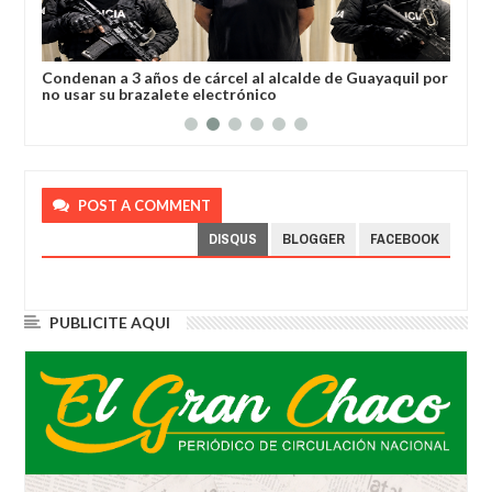
a
Condenan a 3 años de cárcel al alcalde de Guayaquil por
Los
no usar su brazalete electrónico
Ore
POST A COMMENT
DISQUS
BLOGGER
FACEBOOK
PUBLICITE AQUI