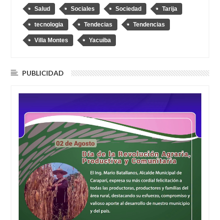
Salud
Sociales
Sociedad
Tarija
tecnologia
Tendecias
Tendencias
Villa Montes
Yacuiba
PUBLICIDAD