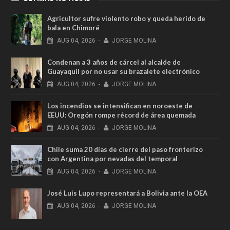
Agricultor sufre violento robo y queda herido de
bala en Chimoré
AUG
04,
2026
-
JORGE MOLINA
Condenan a 3 años de cárcel al alcalde de
Guayaquil por no usar su brazalete electrónico
AUG
04,
2026
-
JORGE MOLINA
Los incendios se intensifican en noroeste de
EEUU: Oregón rompe récord de área quemada
AUG
04,
2026
-
JORGE MOLINA
Chile suma 20 días de cierre del paso fronterizo
con Argentina por nevadas del temporal
AUG
04,
2026
-
JORGE MOLINA
José Luis Lupo representará a Bolivia ante la OEA
AUG
04,
2026
-
JORGE MOLINA