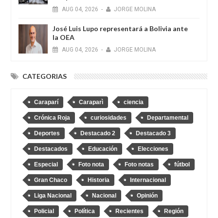
AUG
04,
2026
-
JORGE MOLINA
José Luis Lupo representará a Bolivia ante
la OEA
AUG
04,
2026
-
JORGE MOLINA
CATEGORIAS
Caraparí
Caraparì
ciencia
Crónica Roja
curiosidades
Departamental
Deportes
Destacado 2
Destacado 3
Destacados
Educación
Elecciones
Especial
Foto nota
Foto notas
fútbol
Gran Chaco
Historia
Internacional
Liga Nacional
Nacional
Opinión
Policial
Política
Recientes
Región