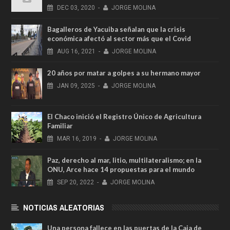
DEC
03,
2020
-
JORGE MOLINA
Bagalleros de Yacuiba señalan que la crisis
económica afectó al sector más que el Covid
AUG
16,
2021
-
JORGE MOLINA
20 años por matar a golpes a su hermano mayor
JAN
09,
2025
-
JORGE MOLINA
El Chaco inició el Registro Único de Agricultura
Familiar
MAR
16,
2019
-
JORGE MOLINA
Paz, derecho al mar, litio, multilateralismo; en la
ONU, Arce hace 14 propuestas para el mundo
SEP
20,
2022
-
JORGE MOLINA
NOTICIAS ALEATORIAS
Una persona fallece en las puertas de la Caja de