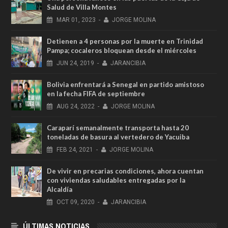
Salud de Villa Montes
MAR
01,
2023
-
JORGE MOLINA
Detienen a 4 personas por la muerte en Trinidad
Pampa; cocaleros bloquean desde el miércoles
JUN
24,
2019
-
JARANCIBIA
Bolivia enfrentará a Senegal en partido amistoso
en la fecha FIFA de septiembre
AUG
24,
2022
-
JORGE MOLINA
Caraparí semanalmente transporta hasta 20
toneladas de basura al vertedero de Yacuiba
FEB
24,
2021
-
JORGE MOLINA
De vivir en precarias condiciones, ahora cuentan
con viviendas saludables entregadas por la
Alcaldía
OCT
09,
2020
-
JARANCIBIA
ÚLTIMAS NOTICIAS