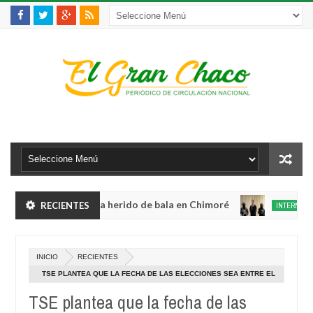
lento robo y queda herido de bala en Chimoré
RECIENTES
INTERNACIONAL
Aug
04,
ete a 12 ministerios y concentra competencias estratégicas
0
2026
Aug
INICIO
RECIENTES
04,
lento robo y queda herido de bala en Chimoré
INTERNACIONAL
0
2026
TSE PLANTEA QUE LA FECHA DE LAS ELECCIONES SEA ENTRE EL
Aug
7 DE JUNIO Y 6 DE SEPTIEMBRE
04,
TSE plantea que la fecha de las
ete a 12 ministerios y concentra competencias estratégicas
0
2026