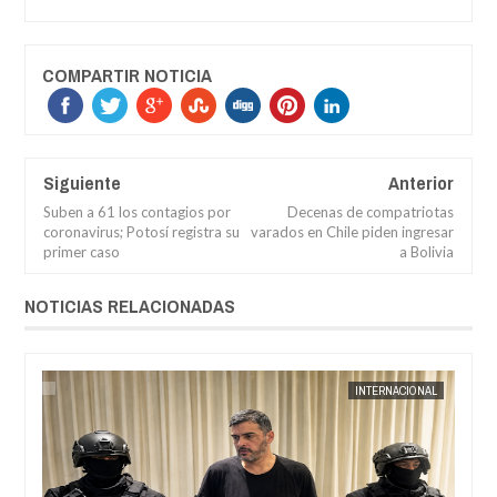
COMPARTIR NOTICIA
Siguiente
Anterior
Suben a 61 los contagios por
Decenas de compatriotas
coronavirus; Potosí registra su
varados en Chile piden ingresar
primer caso
a Bolivia
NOTICIAS RELACIONADAS
AL
JORGE MOLINA
INTERNACIONAL
JORGE M