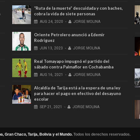
“Ruta de la muerte” descuidada y con baches,
s
cobra la vida de siete personas
AUG
24,
2020
-
JORGE MOLINA
Oriente Petrolero anunció a Edemir
Rodríguez
JUN
13,
2023
-
JORGE MOLINA
Real Tomayapo impugnó el partido del
sábado contra Palmaflor en Cochabamba
AUG
16,
2021
-
JORGE MOLINA
Alcaldía de Tarija está a la espera de una ley
para hacer el pago en efectivo del desayuno
escolar
SEP
21,
2021
-
JORGE MOLINA
a, Gran Chaco, Tarija, Bolivia y el Mundo.
Todos los derechos reservados.