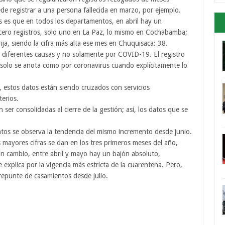
ede registrar a una persona fallecida en marzo, por ejemplo.
s es que en todos los departamentos, en abril hay un
 cero registros, solo uno en La Paz, lo mismo en Cochabamba;
ja, siendo la cifra más alta ese mes en Chuquisaca: 38.
r diferentes causas y no solamente por COVID-19. El registro
y solo se anota como por coronavirus cuando explícitamente lo
, estos datos están siendo cruzados con servicios
erios.
n ser consolidadas al cierre de la gestión; así, los datos que se
ntos se observa la tendencia del mismo incremento desde junio.
s mayores cifras se dan en los tres primeros meses del año,
n cambio, entre abril y mayo hay un bajón absoluto,
 explica por la vigencia más estricta de la cuarentena. Pero,
repunte de casamientos desde julio.