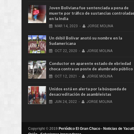
Joven Boliviana fue sentenciada a pena de
muerte por tráfico de sustancias controlada
en la India
MAR
14,
2023
-
JORGE MOLINA
Un débil Bolívar anotó su nombre en la
Sudamericana
OCT
22,
2020
-
JORGE MOLINA
Conductor en aparente estado de ebriedad
choca contra un poste de alumbrado público
OCT
12,
2021
-
JORGE MOLINA
Unidos está en alerta por la búsqueda de
desacreditación de asambleístas
JUN
24,
2022
-
JORGE MOLINA
Copyright © 2019
Periódico El Gran Chaco - Noticias de Yacuib