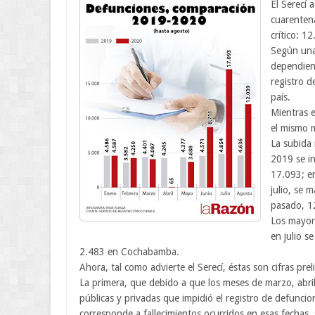
El Serecí 
cuarentena
crítico: 1
Según una 
dependient
registro d
país.
Mientras e
el mismo m
La subida 
2019 se in
17.093; en
julio, se 
pasado, 1
Los mayor
en julio s
2.483 en Cochabamba.
Ahora, tal como advierte el Serecí, éstas son cifras pr
La primera, que debido a que los meses de marzo, abri
públicas y privadas que impidió el registro de defunci
corresponde a fallecimientos ocurridos en esas fechas,