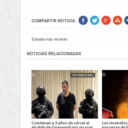
COMPARTIR NOTICIA
Entrada más reciente
NOTICIAS RELACIONADAS
POLICIAL
JORGE MOLINA
INTERNACIONAL
JORGE MOLINA
lento robo y
Condenan a 3 años de cárcel al
Los incendios 
a en Chimoré
alcalde de Guayaquil por no usar
noroeste de 