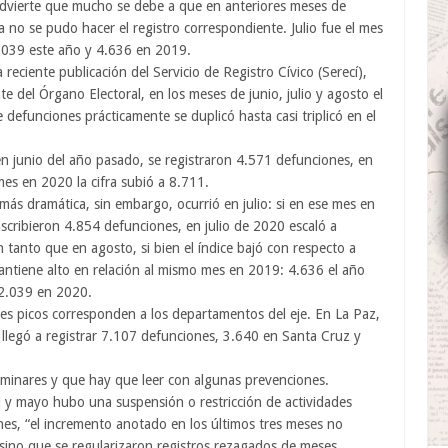
advierte que mucho se debe a que en anteriores meses de
 no se pudo hacer el registro correspondiente. Julio fue el mes
2.039 este año y 4.636 en 2019.
reciente publicación del Servicio de Registro Cívico (Serecí),
e del Órgano Electoral, en los meses de junio, julio y agosto el
e defunciones prácticamente se duplicó hasta casi triplicó en el
n junio del año pasado, se registraron 4.571 defunciones, en
es en 2020 la cifra subió a 8.711.
más dramática, sin embargo, ocurrió en julio: si en ese mes en
scribieron 4.854 defunciones, en julio de 2020 escaló a
 tanto que en agosto, si bien el índice bajó con respecto a
mantiene alto en relación al mismo mes en 2019: 4.636 el año
2.039 en 2020.
es picos corresponden a los departamentos del eje. En La Paz,
e llegó a registrar 7.107 defunciones, 3.640 en Santa Cruz y
eliminares y que hay que leer con algunas prevenciones.
l y mayo hubo una suspensión o restricción de actividades
ones, “el incremento anotado en los últimos tres meses no
 sino que se regularizaron registros rezagados de meses