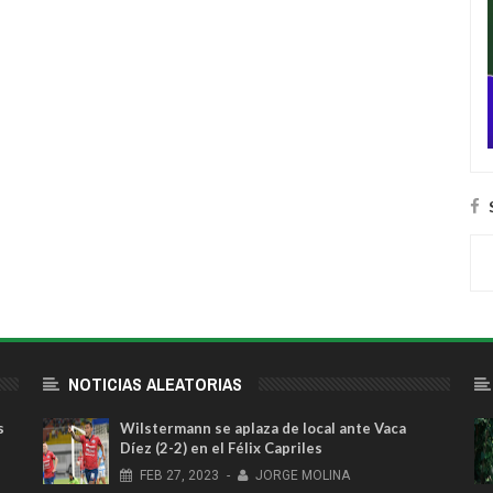
NOTICIAS ALEATORIAS
s
Wilstermann se aplaza de local ante Vaca
Díez (2-2) en el Félix Capriles
FEB
27,
2023
-
JORGE MOLINA