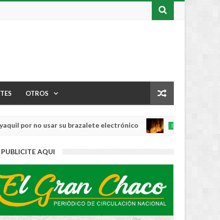
TES
OTROS
por no usar su brazalete electrónico
Los ince
INTERNACIONAL
Aug
04,
0
PUBLICITE AQUI
2026