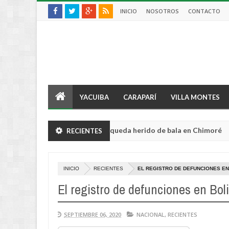
INICIO
NOSOTROS
CONTACTO
YACUIBA
CARAPARÍ
VILLA MONTES
ltor sufre violento robo y queda herido de bala en Chimoré
RECIENTES
Aug
04,
0
2026
INICIO
RECIENTES
EL REGISTRO DE DEFUNCIONES EN 
El registro de defunciones en Boli
SEPTIEMBRE 06, 2020
NACIONAL
,
RECIENTES