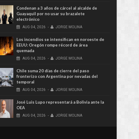
Condenan a 3 años de cárcel al alcalde de
Guayaquil por no usar su brazalete
electrónico
AUG
04,
2026
-
JORGE MOLINA
Los incendios se intensifican en noroeste de
EEUU: Oregón rompe récord de área
quemada
AUG
04,
2026
-
JORGE MOLINA
Chile suma 20 días de cierre del paso
fronterizo con Argentina por nevadas del
temporal
AUG
04,
2026
-
JORGE MOLINA
José Luis Lupo representará a Bolivia ante la
OEA
AUG
04,
2026
-
JORGE MOLINA