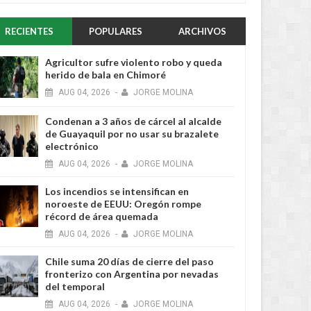
RECIENTES
POPULARES
ARCHIVOS
Agricultor sufre violento robo y queda
herido de bala en Chimoré
AUG
04,
2026
-
JORGE MOLINA
Condenan a 3 años de cárcel al alcalde
de Guayaquil por no usar su brazalete
electrónico
AUG
04,
2026
-
JORGE MOLINA
Los incendios se intensifican en
noroeste de EEUU: Oregón rompe
récord de área quemada
AUG
04,
2026
-
JORGE MOLINA
Chile suma 20 días de cierre del paso
fronterizo con Argentina por nevadas
del temporal
AUG
04,
2026
-
JORGE MOLINA