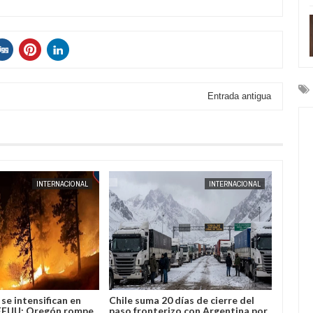
Entrada antigua
AUG
04,
2026
INTERNACIONAL
INTERNACIONAL
se intensifican en
Chile suma 20 días de cierre del
José L
EEUU: Oregón rompe
paso fronterizo con Argentina por
Bolivi