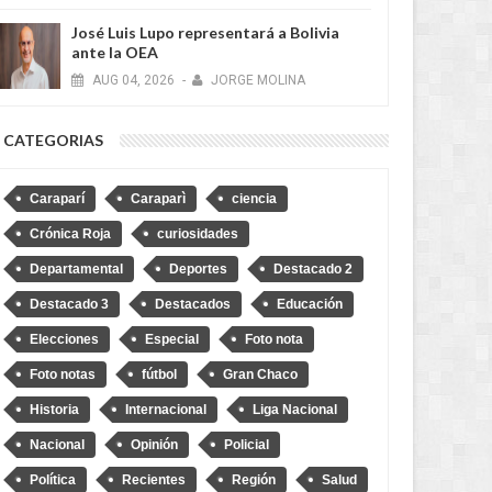
José Luis Lupo representará a Bolivia
ante la OEA
AUG
04,
2026
-
JORGE MOLINA
CATEGORIAS
Caraparí
Caraparì
ciencia
Crónica Roja
curiosidades
Departamental
Deportes
Destacado 2
AUG
04,
2026
AUG
NACIONAL
NACIONAL
Destacado 3
Destacados
Educación
Elecciones
Especial
Foto nota
Foto notas
fútbol
Gran Chaco
Historia
Internacional
Liga Nacional
Nacional
Opinión
Policial
uis Lupo representará a
“No soy Diprove, no hagan el
Política
Recientes
Región
Salud
a ante la OEA
ridículo”, dice Loza tras denuncia