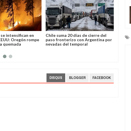
e intensifican en
Chile suma 20 días de cierre del
José Lu
EEUU: Oregón rompe
paso fronterizo con Argentina por
Bolivia
a quemada
nevadas del temporal
DISQUS
BLOGGER
FACEBOOK