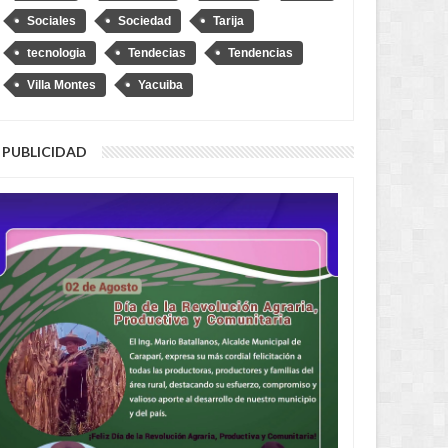
Sociales
Sociedad
Tarija
tecnologia
Tendecias
Tendencias
Villa Montes
Yacuiba
PUBLICIDAD