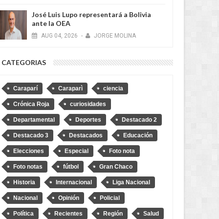
José Luis Lupo representará a Bolivia
ante la OEA
AUG
04,
2026
-
JORGE MOLINA
is Lupo representará a
“No soy Diprove, no hagan el
CATEGORIAS
 ante la OEA
ridículo”, dice Loza tras denuncia
de que se transportó en un auto
robado
Caraparí
Caraparì
ciencia
Crónica Roja
curiosidades
Departamental
Deportes
Destacado 2
Destacado 3
Destacados
Educación
Elecciones
Especial
Foto nota
Foto notas
fútbol
Gran Chaco
Historia
Internacional
Liga Nacional
Nacional
Opinión
Policial
Política
Recientes
Región
Salud