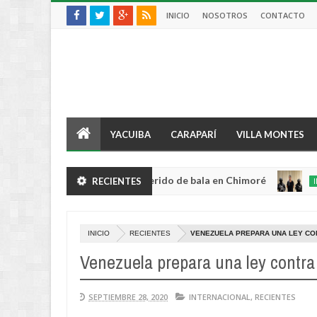
INICIO
NOSOTROS
CONTACTO
YACUIBA
CARAPARÍ
VILLA MONTES
e violento robo y queda herido de bala en Chimoré
RECIENTES
INTERNACI
Aug
04,
0
2026
INICIO
RECIENTES
VENEZUELA PREPARA UNA LEY CO
Venezuela prepara una ley contr
SEPTIEMBRE 28, 2020
INTERNACIONAL
,
RECIENTES