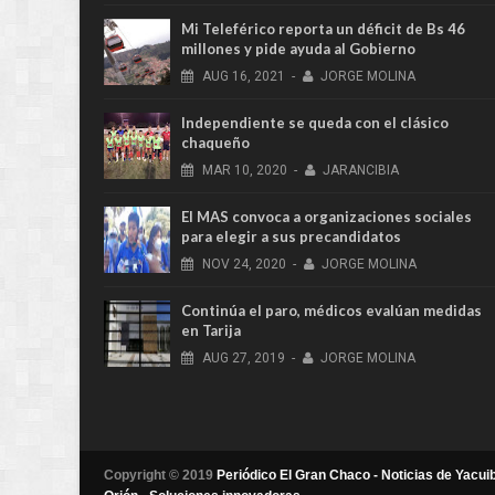
Mi Teleférico reporta un déficit de Bs 46
millones y pide ayuda al Gobierno
AUG
16,
2021
-
JORGE MOLINA
Independiente se queda con el clásico
chaqueño
MAR
10,
2020
-
JARANCIBIA
El MAS convoca a organizaciones sociales
para elegir a sus precandidatos
NOV
24,
2020
-
JORGE MOLINA
Continúa el paro, médicos evalúan medidas
en Tarija
AUG
27,
2019
-
JORGE MOLINA
Copyright © 2019
Periódico El Gran Chaco - Noticias de Yacuib