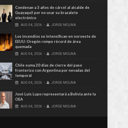
Condenan a 3 años de cárcel al alcalde de
Guayaquil por no usar su brazalete
electrónico
AUG
04,
2026
-
JORGE MOLINA
Los incendios se intensifican en noroeste de
EEUU: Oregón rompe récord de área
quemada
AUG
04,
2026
-
JORGE MOLINA
Chile suma 20 días de cierre del paso
fronterizo con Argentina por nevadas del
temporal
AUG
04,
2026
-
JORGE MOLINA
José Luis Lupo representará a Bolivia ante la
OEA
AUG
04,
2026
-
JORGE MOLINA