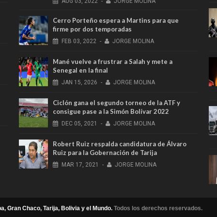
AUG
03,
2022
-
JORGE MOLINA
Cerro Porteño espera a Martins para que
firme por dos temporadas
FEB
03,
2022
-
JORGE MOLINA
Mané vuelve a frustrar a Salah y mete a
Senegal en la final
JAN
15,
2026
-
JORGE MOLINA
Ciclón gana el segundo torneo de la ATF y
consigue pase a la Simón Bolívar 2022
DEC
05,
2021
-
JORGE MOLINA
Robert Ruiz respalda candidatura de Álvaro
Ruiz para la Gobernación de Tarija
MAR
17,
2021
-
JORGE MOLINA
a, Gran Chaco, Tarija, Bolivia y el Mundo.
Todos los derechos reservados.