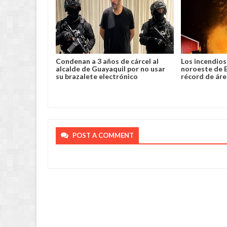
ento robo y
Condenan a 3 años de cárcel al
Los incendios s
 en Chimoré
alcalde de Guayaquil por no usar
noroeste de 
su brazalete electrónico
récord de áre
POST A COMMENT