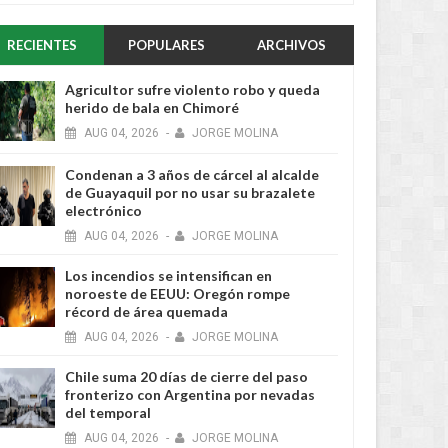
RECIENTES
POPULARES
ARCHIVOS
Agricultor sufre violento robo y queda
herido de bala en Chimoré
AUG
04,
2026
-
JORGE MOLINA
Condenan a 3 años de cárcel al alcalde
de Guayaquil por no usar su brazalete
electrónico
AUG
04,
2026
-
JORGE MOLINA
Los incendios se intensifican en
noroeste de EEUU: Oregón rompe
récord de área quemada
AUG
04,
2026
-
JORGE MOLINA
Chile suma 20 días de cierre del paso
fronterizo con Argentina por nevadas
AUG
04,
2026
AUG
0
NACIONAL
NACIONAL
del temporal
AUG
04,
2026
-
JORGE MOLINA