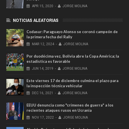
APR
15,
2020
-
JORGE MOLINA
NOTICIAS ALEATORIAS
Codasur: Paraguayo Alonso se coronó campeón de
la primera fecha del Rally
MAR
12,
2024
-
JORGE MOLINA
Por duodécima vez, Bolivia abre la Copa América; la
estadística es favorable
JUN
14,
2019
-
JORGE MOLINA
Este viernes 17 de diciembre culmina el plazo para
la inspección técnica vehicular
DEC
16,
2021
-
JORGE MOLINA
EEUU denuncia como "crímenes de guerra" a los
recientes ataques rusos en Ucrania
NOV
17,
2022
-
JORGE MOLINA