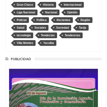
Gran Chaco
Historia
Internacional
Liga Nacional
Nacional
Opinión
Policial
Política
Recientes
Región
Salud
Sociales
Sociedad
Tarija
tecnologia
Tendecias
Tendencias
Villa Montes
Yacuiba
PUBLICIDAD