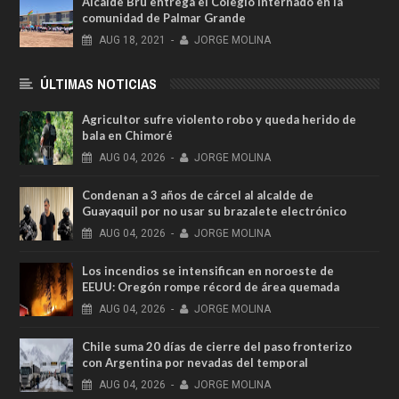
Alcalde Brú entrega el Colegio Internado en la
comunidad de Palmar Grande
AUG
18,
2021
-
JORGE MOLINA
ÚLTIMAS NOTICIAS
Agricultor sufre violento robo y queda herido de
bala en Chimoré
AUG
04,
2026
-
JORGE MOLINA
Condenan a 3 años de cárcel al alcalde de
Guayaquil por no usar su brazalete electrónico
AUG
04,
2026
-
JORGE MOLINA
Los incendios se intensifican en noroeste de
EEUU: Oregón rompe récord de área quemada
AUG
04,
2026
-
JORGE MOLINA
Chile suma 20 días de cierre del paso fronterizo
con Argentina por nevadas del temporal
AUG
04,
2026
-
JORGE MOLINA