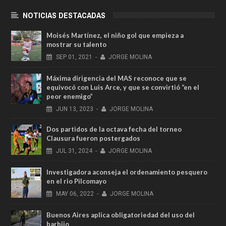
NOTICIAS DESTACADAS
Moisés Martínez, el niño gol que empieza a
mostrar su talento
SEP
01,
2021
-
JORGE MOLINA
Máxima dirigencia del MAS reconoce que se
equivocó con Luis Arce, y que se convirtió “en el
peor enemigo”
JUN
13,
2023
-
JORGE MOLINA
Dos partidos de la octava fecha del torneo
Clausura fueron postergados
JUL
31,
2024
-
JORGE MOLINA
Investigadora aconseja el ordenamiento pesquero
en el rio Pilcomayo
MAY
06,
2022
-
JORGE MOLINA
Buenos Aires aplica obligatoriedad del uso del
barbijo