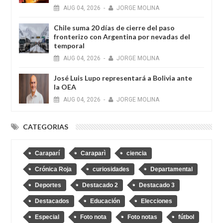
AUG
04,
2026
-
JORGE MOLINA
Chile suma 20 días de cierre del paso
fronterizo con Argentina por nevadas del
temporal
AUG
04,
2026
-
JORGE MOLINA
José Luis Lupo representará a Bolivia ante
la OEA
AUG
04,
2026
-
JORGE MOLINA
CATEGORIAS
Caraparí
Caraparì
ciencia
Crónica Roja
curiosidades
Departamental
Deportes
Destacado 2
Destacado 3
Destacados
Educación
Elecciones
Especial
Foto nota
Foto notas
fútbol