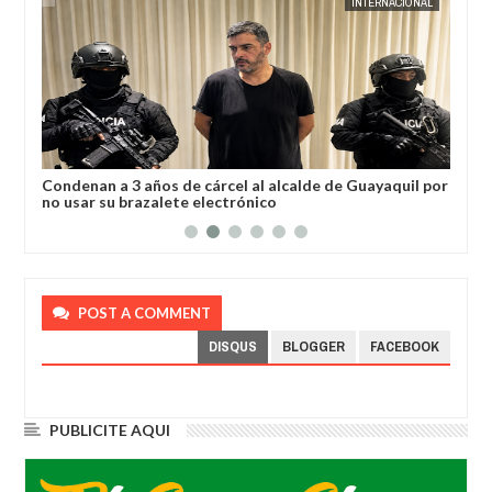
AL
JORGE MOLINA
INTERNACIONAL
JORGE M
a
Condenan a 3 años de cárcel al alcalde de Guayaquil por
Los
no usar su brazalete electrónico
Ore
POST A COMMENT
DISQUS
BLOGGER
FACEBOOK
PUBLICITE AQUI