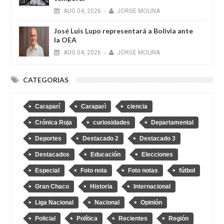
AUG
04,
2026
-
JORGE MOLINA
José Luis Lupo representará a Bolivia ante
la OEA
AUG
04,
2026
-
JORGE MOLINA
CATEGORIAS
Caraparí
Caraparì
ciencia
Crónica Roja
curiosidades
Departamental
Deportes
Destacado 2
Destacado 3
Destacados
Educación
Elecciones
Especial
Foto nota
Foto notas
fútbol
Gran Chaco
Historia
Internacional
Liga Nacional
Nacional
Opinión
Policial
Política
Recientes
Región