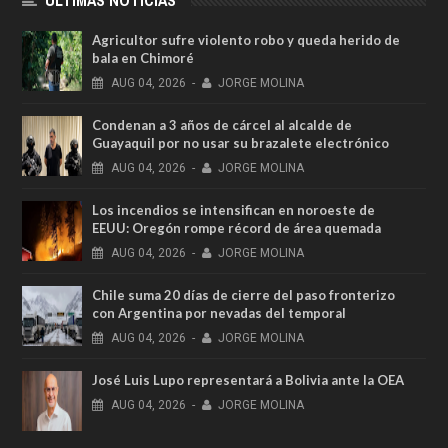
ÚLTIMAS NOTICIAS
Agricultor sufre violento robo y queda herido de
bala en Chimoré
AUG
04,
2026
-
JORGE MOLINA
Condenan a 3 años de cárcel al alcalde de
Guayaquil por no usar su brazalete electrónico
AUG
04,
2026
-
JORGE MOLINA
Los incendios se intensifican en noroeste de
EEUU: Oregón rompe récord de área quemada
AUG
04,
2026
-
JORGE MOLINA
Chile suma 20 días de cierre del paso fronterizo
con Argentina por nevadas del temporal
AUG
04,
2026
-
JORGE MOLINA
José Luis Lupo representará a Bolivia ante la OEA
AUG
04,
2026
-
JORGE MOLINA