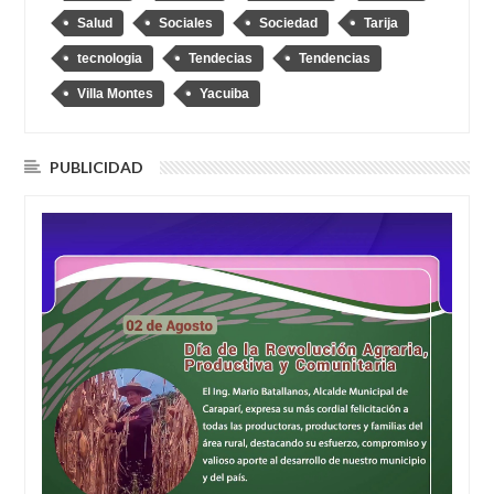
Salud
Sociales
Sociedad
Tarija
tecnologia
Tendecias
Tendencias
Villa Montes
Yacuiba
PUBLICIDAD