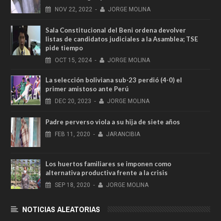
NOV
22,
2022
-
JORGE MOLINA
Sala Constitucional del Beni ordena devolver
listas de candidatos judiciales a la Asamblea; TSE
pide tiempo
OCT
15,
2024
-
JORGE MOLINA
La selección boliviana sub-23 perdió (4-0) el
primer amistoso ante Perú
DEC
20,
2023
-
JORGE MOLINA
Padre perverso viola a su hija de siete años
FEB
11,
2020
-
JARANCIBIA
Los huertos familiares se imponen como
alternativa productiva frente a la crisis
SEP
18,
2020
-
JORGE MOLINA
NOTICIAS ALEATORIAS