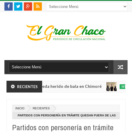
iolento robo y queda herido de bala en Chimoré
RECIENTES
INTERNACIONA
Aug
04,
binete a 12 ministerios y concentra competencias estratégicas
0
2026
Au
INICIO
RECIENTES
04,
iolento robo y queda herido de bala en Chimoré
INTERNACIONA
202
PARTIDOS CON PERSONERÍA EN TRÁMITE QUEDAN FUERA DE LAS
Aug
SUBNACIONALES; LARA PIDE CANDADO
04,
Partidos con personería en trámite
binete a 12 ministerios y concentra competencias estratégicas
0
2026