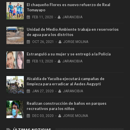
El chaqueño Flores es nuevo refuerzo de Real
Tomayapo
FEB
11,
2020
-
JARANCIBIA
Unidad de Medio Ambiente trabaja en reservorios
de agua para los distritos
OCT
26,
2021
-
JORGE MOLINA
Estranguló a su mujer y se entregó a la Policía
FEB
13,
2020
-
JARANCIBIA
Alcaldía de Yacuiba ejecutará campañas de
limpieza para erradicar al Aedes Aegypti
JAN
27,
2020
-
JARANCIBIA
Realizan construcción de baños en parques
recreativos para los niños
DEC
03,
2020
-
JORGE MOLINA