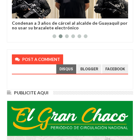
a
Condenan a 3 años de cárcel al alcalde de Guayaquil por
Los
no usar su brazalete electrónico
Ore
POST A COMMENT
DISQUS
BLOGGER
FACEBOOK
PUBLICITE AQUI