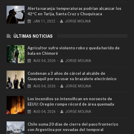
Alerta naranja: temperaturas podrían alcanzar los
42ºC en Tarija, Santa Cruz y Chuquisaca
JAN
11,
2022
-
JORGE MOLINA
ÚLTIMAS NOTICIAS
Agricultor sufre violento robo y queda herido de
bala en Chimoré
AUG
04,
2026
-
JORGE MOLINA
Condenan a 3 años de cárcel al alcalde de
Guayaquil por no usar su brazalete electrónico
AUG
04,
2026
-
JORGE MOLINA
Los incendios se intensifican en noroeste de
EEUU: Oregón rompe récord de área quemada
AUG
04,
2026
-
JORGE MOLINA
Chile suma 20 días de cierre del paso fronterizo
con Argentina por nevadas del temporal