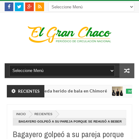
iolento robo y queda herido de bala en Chimoré
RECIENTES
INTERNACIONA
Aug
04,
binete a 12 ministerios y concentra competencias estratégicas
0
2026
Au
INICIO
RECIENTES
04,
iolento robo y queda herido de bala en Chimoré
INTERNACIONA
20
BAGAYERO GOLPEÓ A SU PAREJA PORQUE SE REHUSÓ A BEBER
Aug
04,
Bagayero golpeó a su pareja porque
binete a 12 ministerios y concentra competencias estratégicas
0
2026