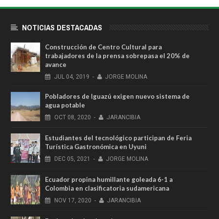
NOTICIAS DESTACADAS
Construcción de Centro Cultural para
trabajadores de la prensa sobrepasa el 20% de
avance
JUL
04,
2019
-
JORGE MOLINA
Pobladores de Iguazú exigen nuevo sistema de
agua potable
OCT
08,
2020
-
JARANCIBIA
Estudiantes del tecnológico participan de Feria
Turística Gastronómica en Uyuni
DEC
05,
2021
-
JORGE MOLINA
Ecuador propina humillante goleada 6-1 a
Colombia en clasificatoria sudamericana
NOV
17,
2020
-
JARANCIBIA