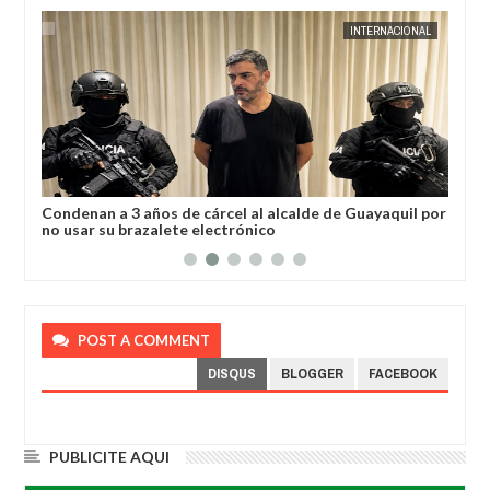
AL
JORGE MOLINA
INTERNACIONAL
JORGE M
a
Condenan a 3 años de cárcel al alcalde de Guayaquil por
Los
no usar su brazalete electrónico
Ore
POST A COMMENT
DISQUS
BLOGGER
FACEBOOK
PUBLICITE AQUI