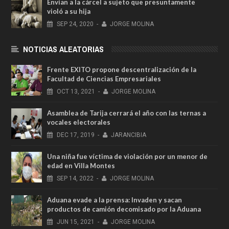
Envían a la cárcel a sujeto que presuntamente
violó a su hija
SEP
24,
2020
-
JORGE MOLINA
NOTICIAS ALEATORIAS
Frente EXITO propone descentralización de la
Facultad de Ciencias Empresariales
OCT
13,
2021
-
JORGE MOLINA
Asamblea de Tarija cerrará el año con las ternas a
vocales electorales
DEC
17,
2019
-
JARANCIBIA
Una niña fue víctima de violación por un menor de
edad en Villa Montes
SEP
14,
2022
-
JORGE MOLINA
Aduana evade a la prensa: Invaden y sacan
productos de camión decomisado por la Aduana
JUN
15,
2021
-
JORGE MOLINA