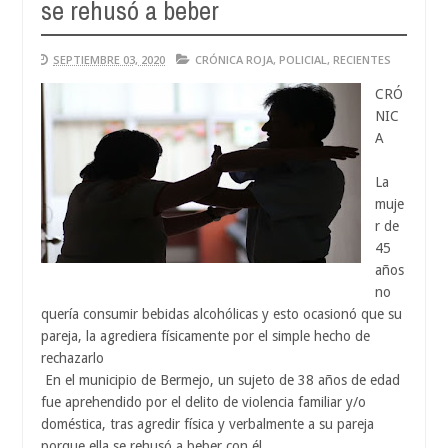
se rehusó a beber
Au
04,
20
SEPTIEMBRE 03, 2020
CRÓNICA ROJA
,
POLICIAL
,
RECIENTES
CRÓ
NIC
A
La
muje
r de
45
años
no
quería consumir bebidas alcohólicas y esto ocasionó que su
pareja, la agrediera físicamente por el simple hecho de
rechazarlo
En el municipio de Bermejo, un sujeto de 38 años de edad
fue aprehendido por el delito de violencia familiar y/o
doméstica, tras agredir física y verbalmente a su pareja
porque ella se rehusó a beber con él.