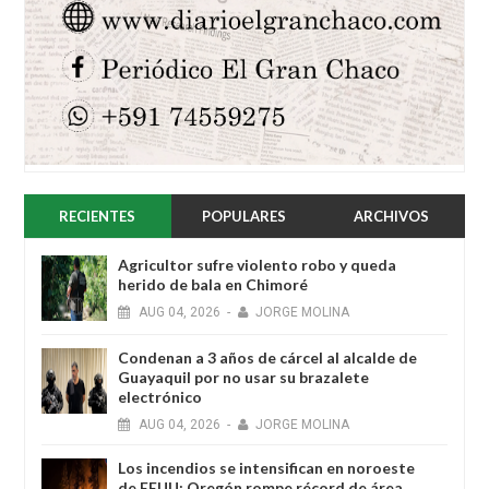
RECIENTES
POPULARES
ARCHIVOS
Agricultor sufre violento robo y queda
herido de bala en Chimoré
AUG
04,
2026
-
JORGE MOLINA
Condenan a 3 años de cárcel al alcalde de
Guayaquil por no usar su brazalete
electrónico
AUG
04,
2026
-
JORGE MOLINA
Los incendios se intensifican en noroeste
de EEUU: Oregón rompe récord de área