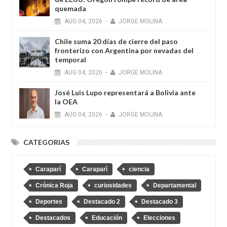
quemada
AUG
04,
2026
-
JORGE MOLINA
Chile suma 20 días de cierre del paso
fronterizo con Argentina por nevadas del
temporal
AUG
04,
2026
-
JORGE MOLINA
José Luis Lupo representará a Bolivia ante
la OEA
AUG
04,
2026
-
JORGE MOLINA
CATEGORIAS
Caraparí
Caraparì
ciencia
Crónica Roja
curiosidades
Departamental
Deportes
Destacado 2
Destacado 3
Destacados
Educación
Elecciones