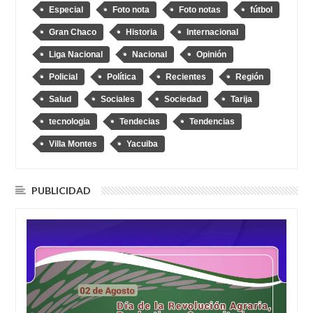
Especial
Foto nota
Foto notas
fútbol
Gran Chaco
Historia
Internacional
Liga Nacional
Nacional
Opinión
Policial
Política
Recientes
Región
Salud
Sociales
Sociedad
Tarija
tecnologia
Tendecias
Tendencias
Villa Montes
Yacuiba
PUBLICIDAD