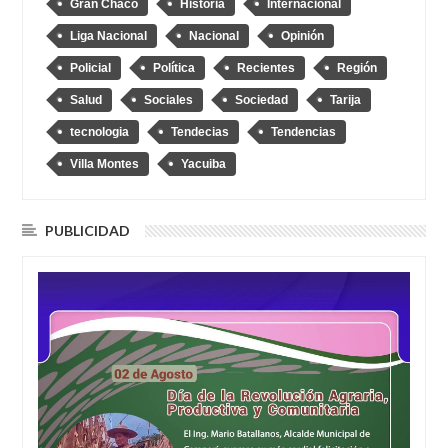
Gran Chaco
Historia
Internacional
Liga Nacional
Nacional
Opinión
Policial
Política
Recientes
Región
Salud
Sociales
Sociedad
Tarija
tecnologia
Tendecias
Tendencias
Villa Montes
Yacuiba
PUBLICIDAD