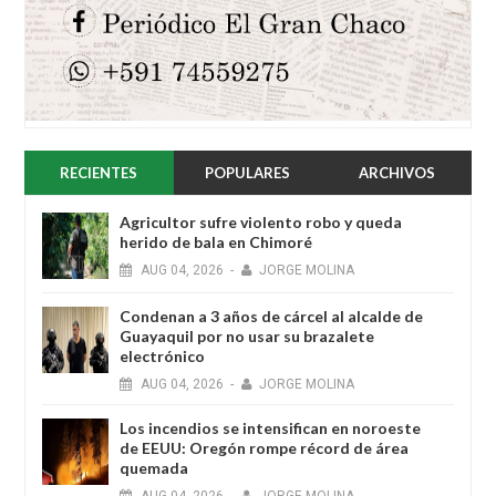
RECIENTES
POPULARES
ARCHIVOS
Agricultor sufre violento robo y queda
herido de bala en Chimoré
AUG
04,
2026
-
JORGE MOLINA
Condenan a 3 años de cárcel al alcalde de
Guayaquil por no usar su brazalete
electrónico
AUG
04,
2026
-
JORGE MOLINA
Los incendios se intensifican en noroeste
de EEUU: Oregón rompe récord de área
quemada
AUG
04,
2026
-
JORGE MOLINA