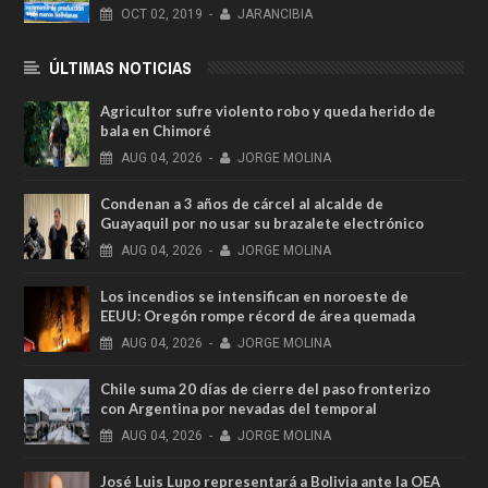
OCT
02,
2019
-
JARANCIBIA
ÚLTIMAS NOTICIAS
Agricultor sufre violento robo y queda herido de
bala en Chimoré
AUG
04,
2026
-
JORGE MOLINA
Condenan a 3 años de cárcel al alcalde de
Guayaquil por no usar su brazalete electrónico
AUG
04,
2026
-
JORGE MOLINA
Los incendios se intensifican en noroeste de
EEUU: Oregón rompe récord de área quemada
AUG
04,
2026
-
JORGE MOLINA
Chile suma 20 días de cierre del paso fronterizo
con Argentina por nevadas del temporal
AUG
04,
2026
-
JORGE MOLINA
José Luis Lupo representará a Bolivia ante la OEA