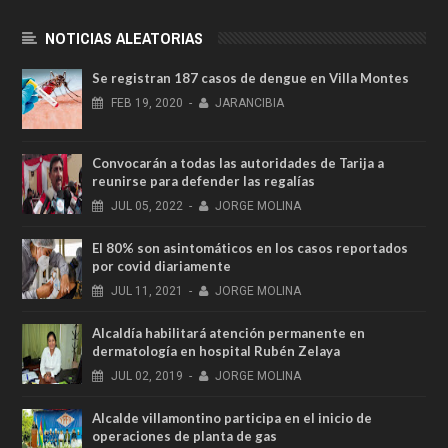
NOTICIAS ALEATORIAS
Se registran 187 casos de dengue en Villa Montes
FEB
19,
2020
-
JARANCIBIA
Convocarán a todas las autoridades de Tarija a
reunirse para defender las regalías
JUL
05,
2022
-
JORGE MOLINA
El 80% son asintomáticos en los casos reportados
por covid diariamente
JUL
11,
2021
-
JORGE MOLINA
Alcaldía habilitará atención permanente en
dermatología en hospital Rubén Zelaya
JUL
02,
2019
-
JORGE MOLINA
Alcalde villamontino participa en el inicio de
operaciones de planta de gas