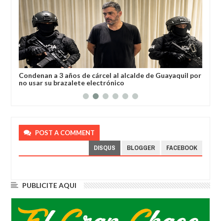
a
Condenan a 3 años de cárcel al alcalde de Guayaquil por
Los
no usar su brazalete electrónico
Ore
POST A COMMENT
DISQUS
BLOGGER
FACEBOOK
PUBLICITE AQUI