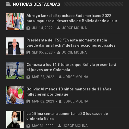
NOTICIAS DESTACADAS
Ábrego lanza la Expochaco Sudamericano 2022
para impulsar el desarrollo de Bolivia desde el sur
JUL
14,
2022
-
JORGE MOLINA
Presidente del TSE: “En este momento nadie
puede dar una fecha” de las elecciones judiciales
SEP
05,
2023
-
JORGE MOLINA
Conozca a los 11 titulares que Bolivia presentará
el jueves ante Colombia
MAR
23,
2022
-
JORGE MOLINA
Bolivia: Al menos 18 niños menores de 11 años
fallecieron por dengue
MAR
02,
2023
-
JORGE MOLINA
La última semana aumentan a 20 los casos de
violencia física
MAY
31,
2022
-
JORGE MOLINA