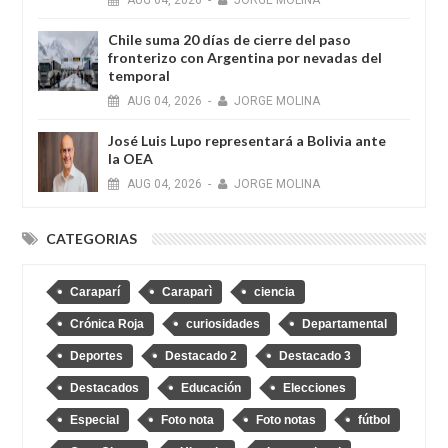
Chile suma 20 días de cierre del paso
fronterizo con Argentina por nevadas del
temporal
AUG
04,
2026
-
JORGE MOLINA
José Luis Lupo representará a Bolivia ante
la OEA
AUG
04,
2026
-
JORGE MOLINA
CATEGORIAS
Caraparí
Caraparì
ciencia
Crónica Roja
curiosidades
Departamental
Deportes
Destacado 2
Destacado 3
Destacados
Educación
Elecciones
Especial
Foto nota
Foto notas
fútbol