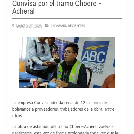
Convisa por el tramo Choere -
Aug
04,
Acheral
0
2026
MARZO 27, 2023
CARAPARÍ
,
RECIENTES
La empresa Convisa adeuda cerca de 12 millones de
bolivianos a proveedores, trabajadores de la obra, entre
otros.
La obra de asfaltado del tramo Choere-Acheral vuelve a
paralizarse, esta vez de forma prolongada toda vez que la