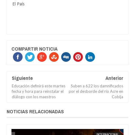
El País
COMPARTIR NOTICIA
Siguiente
Anterior
Educación definirá este martes
Suben a 622 los damnificados
fecha y hora para reinstalar el
por el desborde del río Acre en
diálogo con los maestros
Cobija
NOTICIAS RELACIONADAS
AUG
04,
2026
AL
JORGE MOLINA
INTERNACIONAL
JORGE M