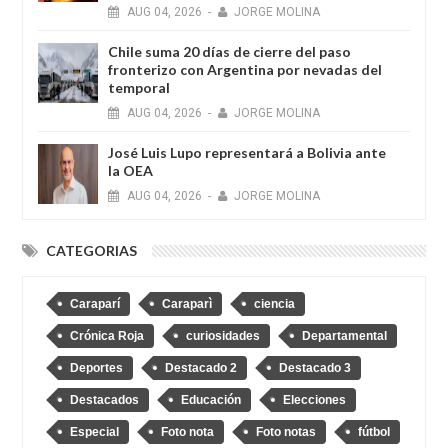
AUG
04,
2026
-
JORGE MOLINA
Chile suma 20 días de cierre del paso
fronterizo con Argentina por nevadas del
temporal
AUG
04,
2026
-
JORGE MOLINA
José Luis Lupo representará a Bolivia ante
la OEA
AUG
04,
2026
-
JORGE MOLINA
CATEGORIAS
Caraparí
Caraparì
ciencia
Crónica Roja
curiosidades
Departamental
Deportes
Destacado 2
Destacado 3
Destacados
Educación
Elecciones
Especial
Foto nota
Foto notas
fútbol