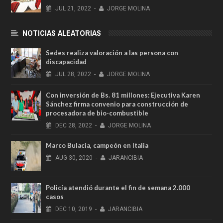
JUL
21,
2022
-
JORGE MOLINA
NOTICIAS ALEATORIAS
Sedes realiza valoración a las persona con
discapacidad
JUL
28,
2022
-
JORGE MOLINA
Con inversión de Bs. 81 millones: Ejecutiva Karen
Sánchez firma convenio para construcción de
procesadora de bio-combustible
DEC
28,
2022
-
JORGE MOLINA
Marco Bulacia, campeón en Italia
AUG
30,
2020
-
JARANCIBIA
Policía atendió durante el fin de semana 2.000
casos
DEC
10,
2019
-
JARANCIBIA