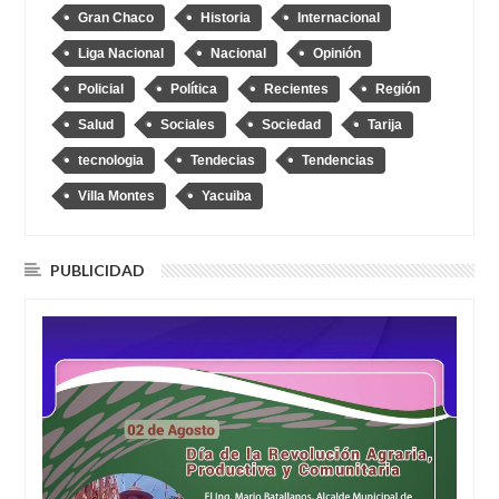
Gran Chaco
Historia
Internacional
Liga Nacional
Nacional
Opinión
Policial
Política
Recientes
Región
Salud
Sociales
Sociedad
Tarija
tecnologia
Tendecias
Tendencias
Villa Montes
Yacuiba
PUBLICIDAD