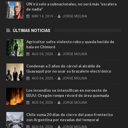
UN irá solo a subnacionales, no será más “escalera
de nadie”
MAY
14,
2019
-
JORGE MOLINA
ÚLTIMAS NOTICIAS
Agricultor sufre violento robo y queda herido de
bala en Chimoré
AUG
04,
2026
-
JORGE MOLINA
Condenan a 3 años de cárcel al alcalde de
Guayaquil por no usar su brazalete electrónico
AUG
04,
2026
-
JORGE MOLINA
Los incendios se intensifican en noroeste de
EEUU: Oregón rompe récord de área quemada
AUG
04,
2026
-
JORGE MOLINA
Chile suma 20 días de cierre del paso fronterizo
con Argentina por nevadas del temporal
AUG
04,
2026
-
JORGE MOLINA