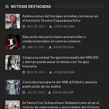
NOTICIAS DESTACADAS
Adolescentes del Sereges estudian con becas en
el Instituto Técnico Copacabana Evita
NOV
08,
2021
-
JORGE MOLINA
Educación descarta clases presenciales y
semipresenciales en centros urbanos
JAN
19,
2021
-
JORGE MOLINA
Colapsa la unidad Terapia Intermedia del HRSJDD
y alertan puede pasar lo mismo con Terapia
Intensiva
NOV
30,
2021
-
JORGE MOLINA
Costa destaca aporte del VAR al fútbol y anuncia
publicación de los audios
JUL
05,
2022
-
JORGE MOLINA
En Santa Cruz la Expochaco Sudamericano atrae el
interés de empresarios y autoridades del Oriente