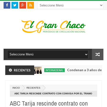
ala en Chimoré
Condenan a 3 años de cárcel al
RECIENTES
INTERNACIONAL
Aug
04,
ra competencias estratégicas
La víctima 150 
INTERNACIONAL
0
2026
Aug
INICIO
RECIENTES
04,
ala en Chimoré
Condenan a 3 años de cárcel al
INTERNACIONAL
0
2026
ABC TARIJA RESCINDE CONTRATO CON CONVISA POR EL TRAMO
Aug
CHOERE -ACHERAL
04,
ABC Tarija rescinde contrato con
ra competencias estratégicas
La víctima 150 
INTERNACIONAL
0
2026