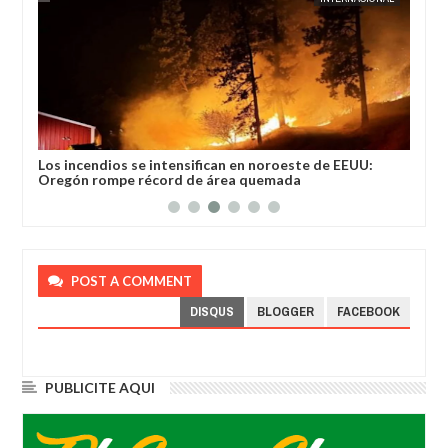
 por
Los incendios se intensifican en noroeste de EEUU:
Chi
Oregón rompe récord de área quemada
Arg
POST A COMMENT
DISQUS
BLOGGER
FACEBOOK
PUBLICITE AQUI