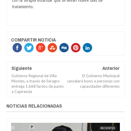
con la terapia estándar que se llevan nueve días de
tratamiento.
COMPARTIR NOTICIA
Siguiente
Anterior
Gobierno Regional de Villa
El Gobierno Municipal
Montes, a través de Seragro
cancelará bono a personas con
entrega 1.668 fardos de pasto
capacidades diferentes
a Capirenda
NOTICIAS RELACIONADAS
RÍ
JORGE MOLINA
RECIENTES
JORGE M