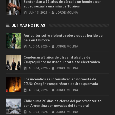
Sentencian a 11 años de cárcel a un hombre por
abuso sexual a una niña de 10 años
JUN
13,
2021
-
JORGE MOLINA
ÚLTIMAS NOTICIAS
Agricultor sufre violento robo y queda herido de
bala en Chimoré
AUG
04,
2026
-
JORGE MOLINA
Condenan a 3 años de cárcel al alcalde de
Guayaquil por no usar su brazalete electrónico
AUG
04,
2026
-
JORGE MOLINA
Los incendios se intensifican en noroeste de
EEUU: Oregón rompe récord de área quemada
AUG
04,
2026
-
JORGE MOLINA
Chile suma 20 días de cierre del paso fronterizo
con Argentina por nevadas del temporal
AUG
04,
2026
-
JORGE MOLINA