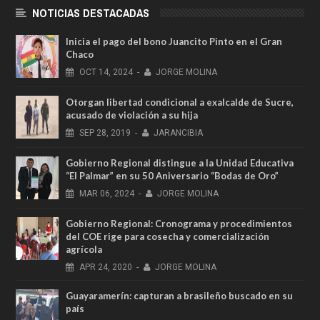
NOTICIAS DESTACADAS
Inicia el pago del bono Juancito Pinto en el Gran
Chaco
OCT
14,
2024
-
JORGE MOLINA
Otorgan libertad condicional a exalcalde de Sucre,
acusado de violación a su hija
SEP
28,
2019
-
JARANCIBIA
Gobierno Regional distingue a la Unidad Educativa
“El Palmar” en su 50 Aniversario “Bodas de Oro”
MAR
06,
2024
-
JORGE MOLINA
Gobierno Regional: Cronograma y procedimientos
del COE rige para cosecha y comercialización
agrícola
APR
24,
2020
-
JORGE MOLINA
Guayaramerín: capturan a brasileño buscado en su
país