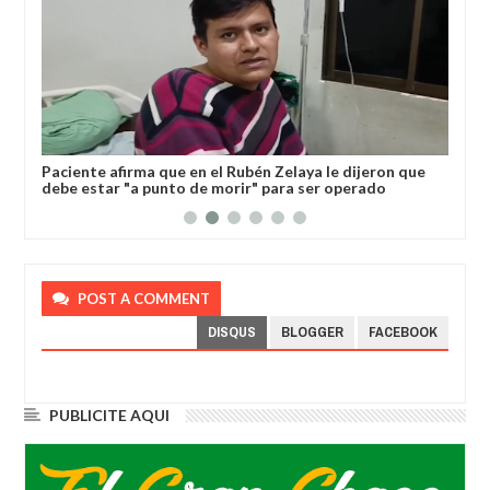
l
Paciente afirma que en el Rubén Zelaya le dijeron que
Gob
debe estar "a punto de morir" para ser operado
dev
POST A COMMENT
DISQUS
BLOGGER
FACEBOOK
PUBLICITE AQUI