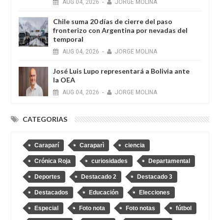
AUG
04,
2026
-
JORGE MOLINA
Chile suma 20 días de cierre del paso
fronterizo con Argentina por nevadas del
temporal
AUG
04,
2026
-
JORGE MOLINA
José Luis Lupo representará a Bolivia ante
la OEA
AUG
04,
2026
-
JORGE MOLINA
CATEGORIAS
Caraparí
Caraparì
ciencia
Crónica Roja
curiosidades
Departamental
Deportes
Destacado 2
Destacado 3
Destacados
Educación
Elecciones
Especial
Foto nota
Foto notas
fútbol