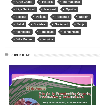
Gran Chaco
Historia
Internacional
Liga Nacional
Nacional
Opinión
Policial
Política
Recientes
Región
Salud
Sociales
Sociedad
Tarija
tecnologia
Tendecias
Tendencias
Villa Montes
Yacuiba
PUBLICIDAD