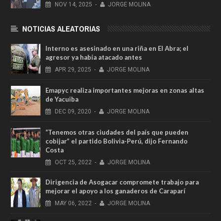
NOV
14,
2025
-
JORGE MOLINA
NOTICIAS ALEATORIAS
Interno es asesinado en una riña en El Abra; el
agresor ya había atacado antes
APR
29,
2025
-
JORGE MOLINA
Emapyc realiza importantes mejoras en zonas altas
de Yacuiba
DEC
09,
2020
-
JORGE MOLINA
“Tenemos otras ciudades del país que pueden
cobijar” el partido Bolivia-Perú, dijo Fernando
Costa
OCT
25,
2022
-
JORGE MOLINA
Dirigencia de Asogacar compromete trabajo para
mejorar el apoyo a los ganaderos de Caraparí
MAY
06,
2022
-
JORGE MOLINA