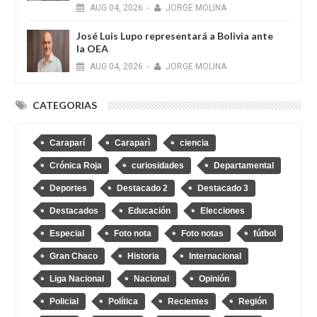
AUG
04,
2026
-
JORGE MOLINA
José Luis Lupo representará a Bolivia ante
la OEA
AUG
04,
2026
-
JORGE MOLINA
CATEGORIAS
Caraparí
Caraparì
ciencia
Crónica Roja
curiosidades
Departamental
Deportes
Destacado 2
Destacado 3
Destacados
Educación
Elecciones
Especial
Foto nota
Foto notas
fútbol
Gran Chaco
Historia
Internacional
Liga Nacional
Nacional
Opinión
Policial
Política
Recientes
Región