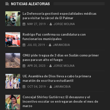
NOTICIAS ALEATORIAS
La Defensoría gestionó especialidades médicas
para visitar la cárcel de El Palmar
MAY
27,
2019
-
JORGE MOLINA
Rodrigo Paz confirma su candidatura con
funcionarios municipales
JUL
03,
2019
-
JARANCIBIA
ONU pide tregua de 3 días en Sudán como primer
paso para un alto el fuego
APR
20,
2023
-
JORGE MOLINA
UE. Asamblea de Dios lleva a cabo la primera
maratón de escritura estudiantil
OCT
04,
2019
-
JARANCIBIA
Concejal Shirley Gutiérrez: El desayuno y el
incentivo escolar se entregaran desde el mes de
marzo