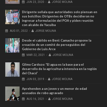
JUN
23,
2020
-
JORGE MOLINA
Dirigente señala que autoridades solo piensan en
sus bolcillos: Dirigentes de OTBs decidieron no
ingresar a formulación del POA y piden reunión
con alcalde de Yacuiba
AUG
01,
2022
-
JORGE MOLINA
Desde el cabildo en Beni: Camacho propone la
creación de un comité de perseguidos del
Gobierno de Luis Arce
MAR
22,
2021
-
JORGE MOLINA
Gilmo Cardozo: “El agua es la base para el
desarrollo de la agricultura intensiva en la región
del Chaco”
JUN
03,
2019
-
JORGE MOLINA
Aprehenden a un joven y un menor de edad
acusados de robo agravado
AUG
16,
2021
-
JORGE MOLINA