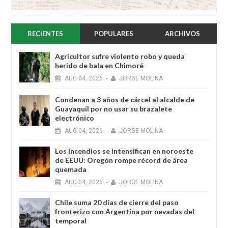
RECIENTES
POPULARES
ARCHIVOS
Agricultor sufre violento robo y queda
herido de bala en Chimoré
AUG
04,
2026
-
JORGE MOLINA
Condenan a 3 años de cárcel al alcalde de
Guayaquil por no usar su brazalete
electrónico
AUG
04,
2026
-
JORGE MOLINA
Los incendios se intensifican en noroeste
de EEUU: Oregón rompe récord de área
quemada
AUG
04,
2026
-
JORGE MOLINA
Chile suma 20 días de cierre del paso
fronterizo con Argentina por nevadas del
temporal