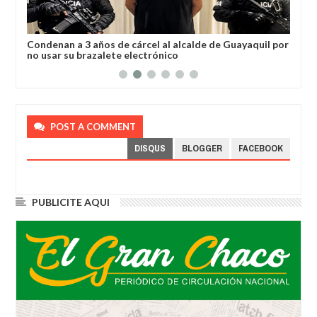
a
Condenan a 3 años de cárcel al alcalde de Guayaquil por
Los
no usar su brazalete electrónico
Ore
POST A COMMENT
DISQUS
BLOGGER
FACEBOOK
PUBLICITE AQUI