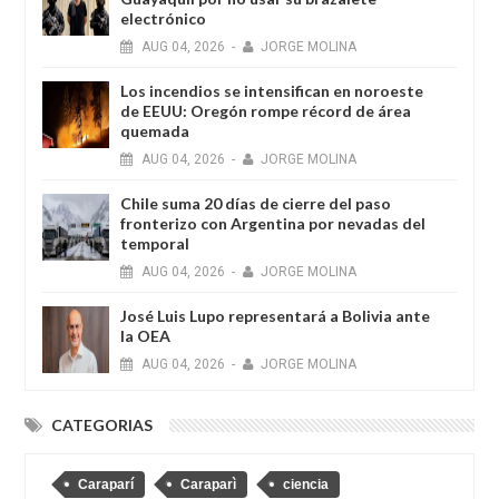
electrónico
AUG
04,
2026
-
JORGE MOLINA
Los incendios se intensifican en noroeste
de EEUU: Oregón rompe récord de área
quemada
AUG
04,
2026
-
JORGE MOLINA
Chile suma 20 días de cierre del paso
fronterizo con Argentina por nevadas del
temporal
AUG
04,
2026
-
JORGE MOLINA
José Luis Lupo representará a Bolivia ante
la OEA
AUG
04,
2026
-
JORGE MOLINA
CATEGORIAS
Caraparí
Caraparì
ciencia