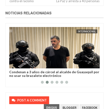
contra el racismo
La Paz y arresta a 40 personas
NOTICIAS RELACIONADAS
AL
JORGE MOLINA
INTERNACIONAL
JORGE M
a
Condenan a 3 años de cárcel al alcalde de Guayaquil por
Los
no usar su brazalete electrónico
Ore
POST A COMMENT
DISQUS
BLOGGER
FACEBOOK