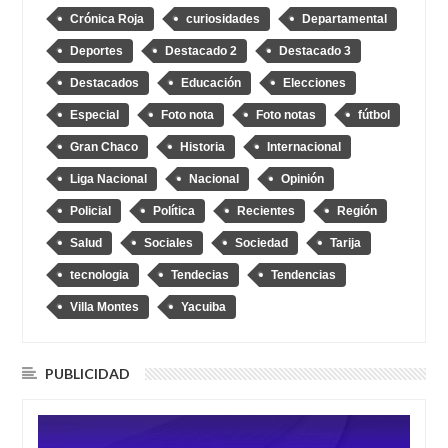
Crónica Roja
curiosidades
Departamental
Deportes
Destacado 2
Destacado 3
Destacados
Educación
Elecciones
Especial
Foto nota
Foto notas
fútbol
Gran Chaco
Historia
Internacional
Liga Nacional
Nacional
Opinión
Policial
Política
Recientes
Región
Salud
Sociales
Sociedad
Tarija
tecnologia
Tendecias
Tendencias
Villa Montes
Yacuiba
PUBLICIDAD