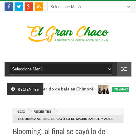
to robo y queda herido de bala en Chimoré
Co
RECIENTES
INTERNACIONAL
Aug
04,
 a 12 ministerios y concentra competencias estratégicas
I
0
2026
Aug
INICIO
RECIENTES
04,
to robo y queda herido de bala en Chimoré
Co
INTERNACIONAL
0
2026
BLOOMING: AL FINAL SE CAYÓ LO DE MAURO ZÁRATE Y ARIEL
Aug
CABRAL PORQUE NO LOS PUEDE HABILITAR
04,
Blooming: al final se cayó lo de
 a 12 ministerios y concentra competencias estratégicas
I
0
2026