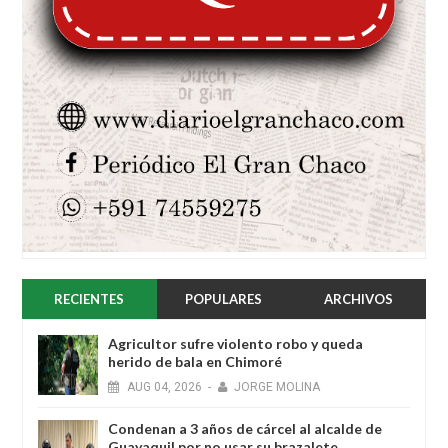
RECIENTES
POPULARES
ARCHIVOS
Agricultor sufre violento robo y queda
herido de bala en Chimoré
AUG
04,
2026
-
JORGE MOLINA
Condenan a 3 años de cárcel al alcalde de
Guayaquil por no usar su brazalete