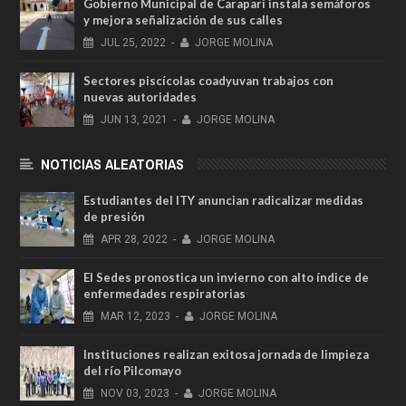
Gobierno Municipal de Caraparí instala semáforos
y mejora señalización de sus calles
JUL
25,
2022
-
JORGE MOLINA
Sectores piscícolas coadyuvan trabajos con
nuevas autoridades
JUN
13,
2021
-
JORGE MOLINA
NOTICIAS ALEATORIAS
Estudiantes del ITY anuncian radicalizar medidas
de presión
APR
28,
2022
-
JORGE MOLINA
El Sedes pronostica un invierno con alto índice de
enfermedades respiratorias
MAR
12,
2023
-
JORGE MOLINA
Instituciones realizan exitosa jornada de limpieza
del río Pilcomayo
NOV
03,
2023
-
JORGE MOLINA