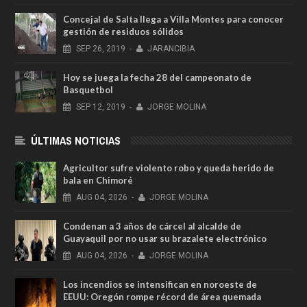
Concejal de Salta llega a Villa Montes para conocer
gestión de residuos sólidos
SEP
26,
2019
-
JARANCIBIA
Hoy se juega la fecha 28 del campeonato de
Basquetbol
SEP
12,
2019
-
JORGE MOLINA
ÚLTIMAS NOTICIAS
Agricultor sufre violento robo y queda herido de
bala en Chimoré
AUG
04,
2026
-
JORGE MOLINA
Condenan a 3 años de cárcel al alcalde de
Guayaquil por no usar su brazalete electrónico
AUG
04,
2026
-
JORGE MOLINA
Los incendios se intensifican en noroeste de
EEUU: Oregón rompe récord de área quemada