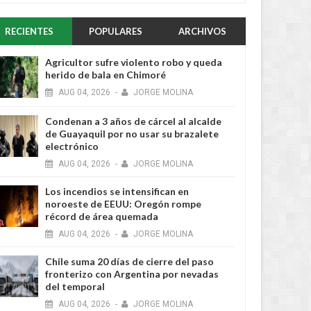
RECIENTES
POPULARES
ARCHIVOS
Agricultor sufre violento robo y queda
herido de bala en Chimoré
AUG
04,
2026
-
JORGE MOLINA
Condenan a 3 años de cárcel al alcalde
de Guayaquil por no usar su brazalete
electrónico
AUG
04,
2026
-
JORGE MOLINA
Los incendios se intensifican en
noroeste de EEUU: Oregón rompe
récord de área quemada
AUG
04,
2026
-
JORGE MOLINA
Chile suma 20 días de cierre del paso
fronterizo con Argentina por nevadas
del temporal
AUG
04,
2026
-
JORGE MOLINA