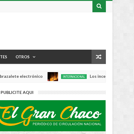
TES
OTROS
te electrónico
Los incendios se intensifican
INTERNACIONAL
Aug
04,
0
PUBLICITE AQUI
2026