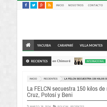
INICIO
NOSOTROS
CONTACTO
YACUIBA
CARAPARÍ
VILLA MONTES
bo y queda herido de bala en Chimoré
Condena
RECIENTES
INTERNACIONAL
Aug
04,
0
2026
INICIO
RECIENTES
LA FELCN SECUESTRA 150 KILOS D
La FELCN secuestra 150 kilos de
Cruz, Potosí y Beni
MARZO 28, 2024
POLICIAL
,
RECIENTES