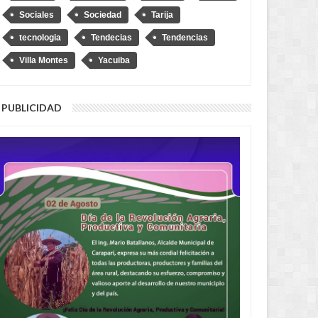
Sociales
Sociedad
Tarija
tecnologia
Tendecias
Tendencias
Villa Montes
Yacuiba
AUG
04,
2026
AUG
NACIONAL
PUBLICIDAD
y Diprove, no hagan el
o”, dice Loza tras denuncia
 se transportó en un auto
o