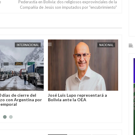
e
Pederastia en Bolivia: dos religiosos exprovinciales de la
Compañía de Jesús son imputados por "encubrimiento"
AUG
04,
2026
AUG
04,
2026
INTERNACIONAL
NACIONAL
 días de cierre del
José Luis Lupo representará a
“No so
zo con Argentina por
Bolivia ante la OEA
ridícul
temporal
de que
robad