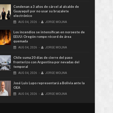
Condenan a 3 años de cárcel al alcalde de
Guayaquil por no usar su brazalete
electrónico
AUG
04,
2026
-
JORGE MOLINA
Los incendios se intensifican en noroeste de
EEUU: Oregón rompe récord de área
quemada
AUG
04,
2026
-
JORGE MOLINA
Chile suma 20 días de cierre del paso
fronterizo con Argentina por nevadas del
temporal
AUG
04,
2026
-
JORGE MOLINA
José Luis Lupo representará a Bolivia ante la
OEA
AUG
04,
2026
-
JORGE MOLINA