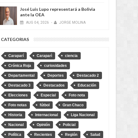
José Luis Lupo representará a Bolivia
ante la OEA
AUG
04,
2026
-
JORGE MOLINA
CATEGORIAS
Caraparí
Caraparì
ciencia
Crónica Roja
curiosidades
Departamental
Deportes
Destacado 2
Destacado 3
Destacados
Educación
Elecciones
Especial
Foto nota
Foto notas
fútbol
Gran Chaco
Historia
Internacional
Liga Nacional
Nacional
Opinión
Policial
Política
Recientes
Región
Salud