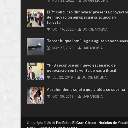
NOV
22,
2022
-
JORGE MOLINA
El 7° concurso “Innovare” presenta proyecto
de innovación agropecuaria, acuícola y
forestal
OCT
16,
2022
-
JORGE MOLINA
Tercer buque iraní llega a aguas venezolanas
MAY
27,
2020
-
JARANCIBIA
YPFB reconoce un nuevo escenario de
negociación en la venta de gas a Brasil
JUL
22,
2019
-
JORGE MOLINA
Aprehenden a sujeto que violó a su sobrina
OCT
30,
2019
-
JARANCIBIA
Copyright © 2019
Periódico El Gran Chaco - Noticias de Yacuib