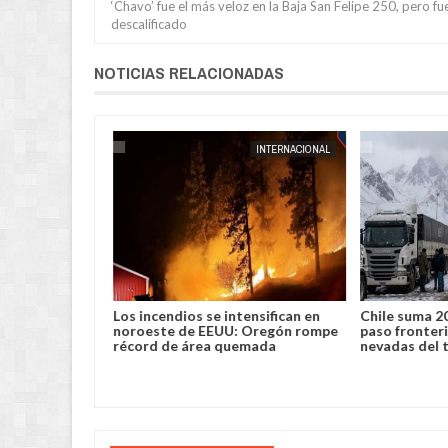
‘Chavo’ fue el más veloz en la Baja San Felipe 250, pero fu
descalificado
NOTICIAS RELACIONADAS
INTERNACIONAL
JORGE MOLINA
INTERNACIONAL
 cárcel al
Los incendios se intensifican en
Chile suma 20
 por no usar
noroeste de EEUU: Oregón rompe
paso fronteri
nico
récord de área quemada
nevadas del 