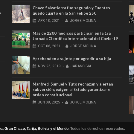
Chavo Salvatierra fue segundo y Fuentes
s
quedó cuarto en la San Felipe 250
APR
18,
2021
-
JORGE MOLINA
Más de 2200 médicos participan en la 1ra
Jornada Científica Internacional del Covid-19
OCT
06,
2021
-
JORGE MOLINA
Aprehenden a sujeto por agredir a su hija
NOV
25,
2019
-
JARANCIBIA
Manfred, Samuel y Tuto rechazan y alertan
subversión; exigen al Estado garantizar el
orden constitucional
JUN
08,
2025
-
JORGE MOLINA
a, Gran Chaco, Tarija, Bolivia y el Mundo.
Todos los derechos reservados.