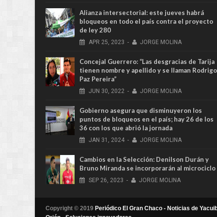
Alianza intersectorial: este jueves habrá
bloqueos en todo el país contra el proyecto
de ley 280
APR
25,
2023
-
JORGE MOLINA
Concejal Guerrero: “Las desgracias de Tarija
tienen nombre y apellido y se llaman Rodrigo
Paz Pereira”
JUN
30,
2022
-
JORGE MOLINA
Gobierno asegura que disminuyeron los
puntos de bloqueos en el país; hay 26 de los
36 con los que abrió la jornada
JAN
31,
2024
-
JORGE MOLINA
Cambios en la Selección: Denilson Durán y
Bruno Miranda se incorporarán al microciclo
SEP
26,
2023
-
JORGE MOLINA
Copyright © 2019
Periódico El Gran Chaco - Noticias de Yacuib