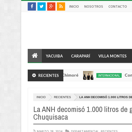
INICIO
NOSOTROS
CONTACTO
YACUIBA
CARAPARÍ
VILLA MONTES
 queda herido de bala en Chimoré
Condenan a 
RECIENTES
INTERNACIONAL
Aug
04,
0
2026
INICIO
RECIENTES
LA ANH DECOMISÓ 1.000 LITROS 
La ANH decomisó 1.000 litros de g
Chuquisaca
MARZO 28, 2024
DEPARTAMENTAL
,
RECIENTES