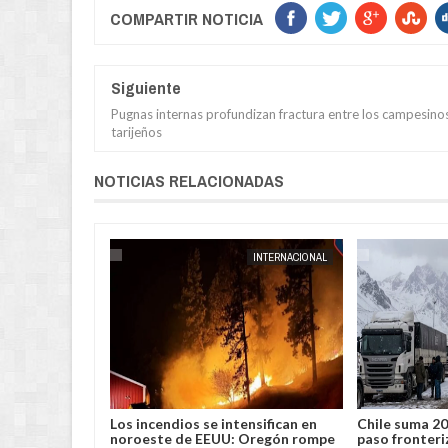
COMPARTIR NOTICIA
Siguiente
Pugnas internas profundizan fractura entre los campesino
tarijeños
NOTICIAS RELACIONADAS
INTERNACIONAL
JORGE MOLINA
INTERNACIONAL
 cárcel al
Los incendios se intensifican en
Chile suma 20
 por no usar
noroeste de EEUU: Oregón rompe
paso fronteri