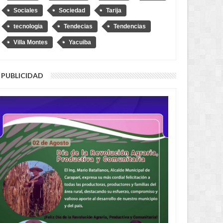
Sociales
Sociedad
Tarija
tecnologia
Tendecias
Tendencias
Villa Montes
Yacuiba
PUBLICIDAD
AUG
04,
2026
AUG
NACIONAL
y Diprove, no hagan el
o”, dice Loza tras denuncia