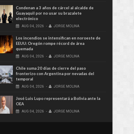
Condenan a 3 años de cárcel al alcalde de
Guayaquil por no usar su brazalete
electrónico
AUG
04,
2026
-
JORGE MOLINA
Los incendios se intensifican en noroeste de
EEUU: Oregón rompe récord de área
quemada
AUG
04,
2026
-
JORGE MOLINA
Chile suma 20 días de cierre del paso
fronterizo con Argentina por nevadas del
temporal
AUG
04,
2026
-
JORGE MOLINA
José Luis Lupo representará a Bolivia ante la
OEA
AUG
04,
2026
-
JORGE MOLINA