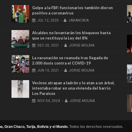
Golpe a la FBF: funcionarios también dieron
positivo a coronavirus
JUL
12,
2020
-
JARANCIBIA
Alcaldes no levantarán los bloqueos hasta
que se restituya la Ley del 8%
DEC
20,
2021
-
JORGE MOLINA
La vacunación se reanuda tras llegada de
2.000 dosis contra el COVID-19
JUN
10,
2021
-
JORGE MOLINA
Vecinos atrapan a ladrón y lo atan a un árbol,
intentaba robar en una vivienda del barrio
Los Paraísos
NOV
04,
2024
-
JORGE MOLINA
a, Gran Chaco, Tarija, Bolivia y el Mundo.
Todos los derechos reservados.