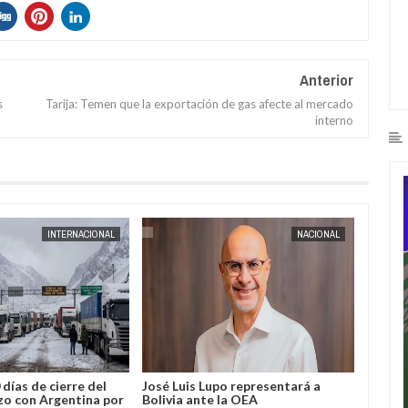
Anterior
s
Tarija: Temen que la exportación de gas afecte al mercado
interno
AUG
04,
2026
AUG
04,
2026
INTERNACIONAL
NACIONAL
 días de cierre del
José Luis Lupo representará a
“No so
zo con Argentina por
Bolivia ante la OEA
ridícul