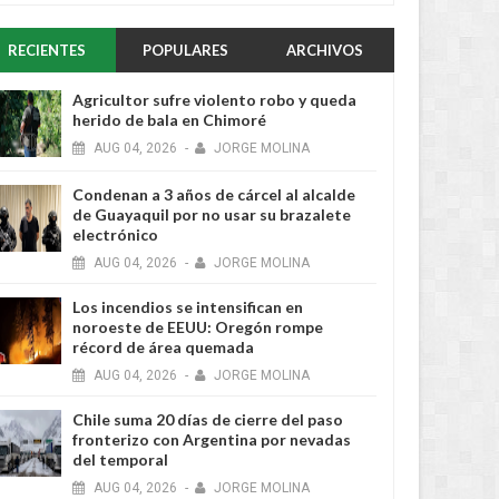
RECIENTES
POPULARES
ARCHIVOS
Agricultor sufre violento robo y queda
herido de bala en Chimoré
AUG
04,
2026
-
JORGE MOLINA
Condenan a 3 años de cárcel al alcalde
de Guayaquil por no usar su brazalete
electrónico
AUG
04,
2026
-
JORGE MOLINA
Los incendios se intensifican en
noroeste de EEUU: Oregón rompe
récord de área quemada
AUG
04,
2026
-
JORGE MOLINA
Chile suma 20 días de cierre del paso
fronterizo con Argentina por nevadas
del temporal
AUG
04,
2026
-
JORGE MOLINA