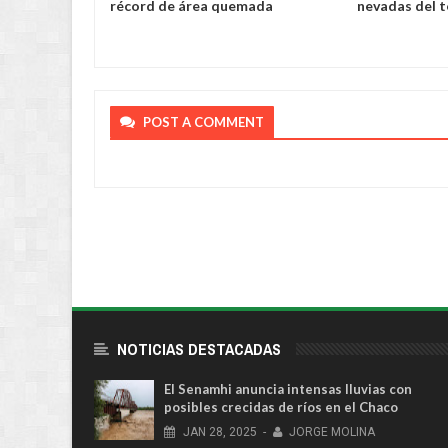
nico
récord de área quemada
nevadas del 
POST A COMMENT
NOTICIAS DESTACADAS
El Senamhi anuncia intensas lluvias con
posibles crecidas de ríos en el Chaco
JAN
28,
2025
-
JORGE MOLINA