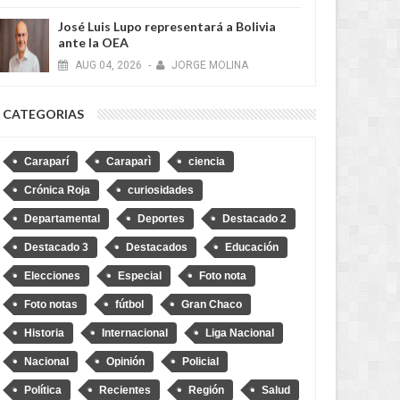
José Luis Lupo representará a Bolivia
ante la OEA
AUG
04,
2026
-
JORGE MOLINA
CATEGORIAS
Caraparí
Caraparì
ciencia
Crónica Roja
curiosidades
Departamental
Deportes
Destacado 2
Destacado 3
Destacados
Educación
Elecciones
Especial
Foto nota
Foto notas
fútbol
Gran Chaco
Historia
Internacional
Liga Nacional
Nacional
Opinión
Policial
Política
Recientes
Región
Salud