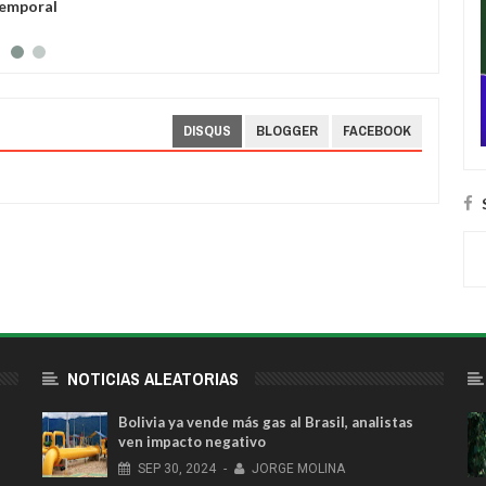
temporal
de que
robad
DISQUS
BLOGGER
FACEBOOK
NOTICIAS ALEATORIAS
Bolivia ya vende más gas al Brasil, analistas
ven impacto negativo
SEP
30,
2024
-
JORGE MOLINA