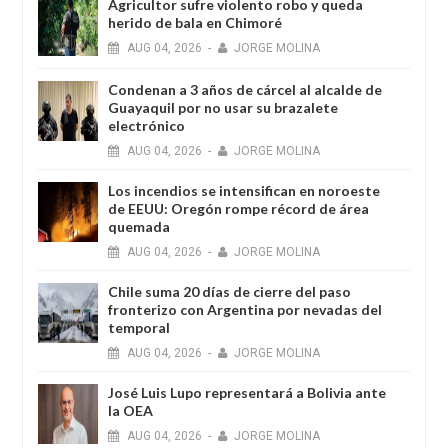
Agricultor sufre violento robo y queda
herido de bala en Chimoré
AUG
04,
2026
-
JORGE MOLINA
Condenan a 3 años de cárcel al alcalde de
Guayaquil por no usar su brazalete
electrónico
AUG
04,
2026
-
JORGE MOLINA
Los incendios se intensifican en noroeste
de EEUU: Oregón rompe récord de área
quemada
AUG
04,
2026
-
JORGE MOLINA
Chile suma 20 días de cierre del paso
fronterizo con Argentina por nevadas del
temporal
AUG
04,
2026
-
JORGE MOLINA
José Luis Lupo representará a Bolivia ante
la OEA
AUG
04,
2026
-
JORGE MOLINA