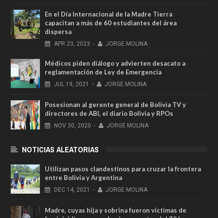
En el Día Internacional de la Madre Tierra
capacitan a más de 60 estudiantes del área
dispersa
APR
23,
2023
-
JORGE MOLINA
Médicos piden diálogo y advierten desacato a
reglamentación de Ley de Emergencia
JUL
19,
2021
-
JORGE MOLINA
Posesionan al gerente general de Bolivia TV y
directores de ABI, el diario Bolivia y RPOs
NOV
30,
2020
-
JORGE MOLINA
NOTICIAS ALEATORIAS
Utilizan pasos clandestinos para cruzar la frontera
entre Bolivia y Argentina
DEC
14,
2021
-
JORGE MOLINA
Madre, cuyas hija y sobrina fueron víctimas de