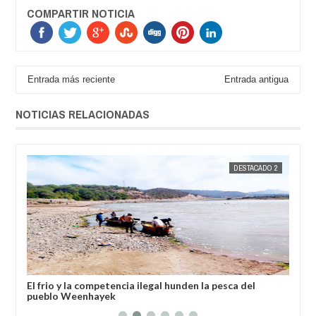
COMPARTIR NOTICIA
Entrada más reciente
Entrada antigua
NOTICIAS RELACIONADAS
OS
JORGE MOLINA
DESTACADO 2
JORGE M
sado
El frio y la competencia ilegal hunden la pesca del
El 
pueblo Weenhayek
Den