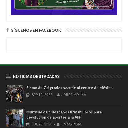
SÍGUENOS EN FACEBOOK
NOTICIAS DESTACADAS
Sismo de 7,4 grados sacude al centro de México
SEP
19,
2022
-
JORGE MOLINA
Multitud de ciudadanos firman libros para
devolución de aportes a la AFP
JUL
20,
2020
-
JARANCIBIA