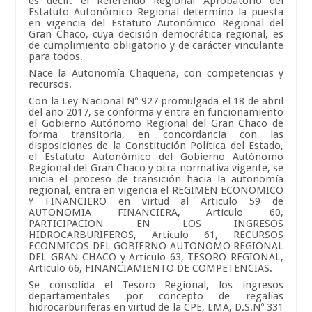
es decir: el Referendo Regional Aprobatorio del
Estatuto Autonómico Regional determino la puesta
en vigencia del Estatuto Autonómico Regional del
Gran Chaco, cuya decisión democrática regional, es
de cumplimiento obligatorio y de carácter vinculante
para todos.
Nace la Autonomía Chaqueña, con competencias y
recursos.
Con la Ley Nacional Nº 927 promulgada el 18 de abril
del año 2017, se conforma y entra en funcionamiento
el Gobierno Autónomo Regional del Gran Chaco de
forma transitoria, en concordancia con las
disposiciones de la Constitución Política del Estado,
el Estatuto Autonómico del Gobierno Autónomo
Regional del Gran Chaco y otra normativa vigente, se
inicia el proceso de transición hacia la autonomía
regional, entra en vigencia el REGIMEN ECONOMICO
Y FINANCIERO en virtud al Articulo 59 de
AUTONOMIA FINANCIERA, Articulo 60,
PARTICIPACION EN LOS INGRESOS
HIDROCARBURIFEROS, Articulo 61, RECURSOS
ECONMICOS DEL GOBIERNO AUTONOMO REGIONAL
DEL GRAN CHACO y Articulo 63, TESORO REGIONAL,
Articulo 66, FINANCIAMIENTO DE COMPETENCIAS.
Se consolida el Tesoro Regional, los ingresos
departamentales por concepto de regalías
hidrocarburiferas en virtud de la CPE, LMA, D.S.Nº 331