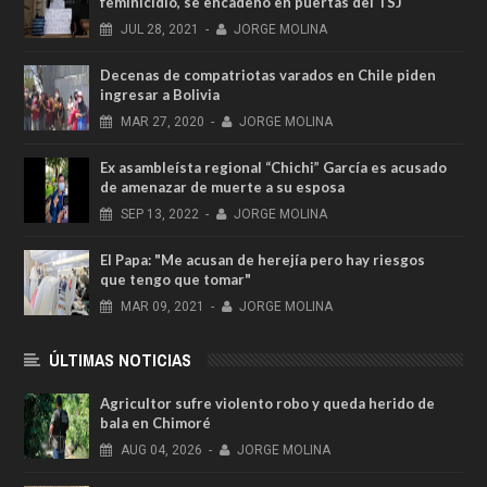
feminicidio, se encadenó en puertas del TSJ
JUL
28,
2021
-
JORGE MOLINA
Decenas de compatriotas varados en Chile piden
ingresar a Bolivia
MAR
27,
2020
-
JORGE MOLINA
Ex asambleísta regional “Chichi” García es acusado
de amenazar de muerte a su esposa
SEP
13,
2022
-
JORGE MOLINA
El Papa: "Me acusan de herejía pero hay riesgos
que tengo que tomar"
MAR
09,
2021
-
JORGE MOLINA
ÚLTIMAS NOTICIAS
Agricultor sufre violento robo y queda herido de
bala en Chimoré
AUG
04,
2026
-
JORGE MOLINA