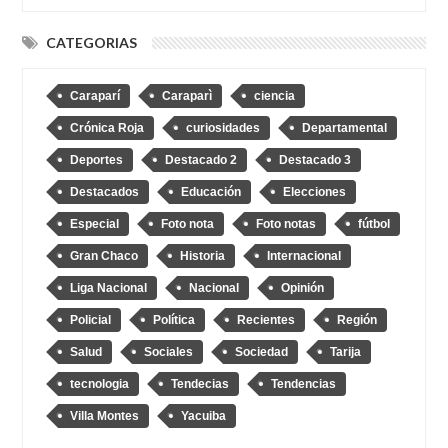
CATEGORIAS
Caraparí
Caraparì
ciencia
Crónica Roja
curiosidades
Departamental
Deportes
Destacado 2
Destacado 3
Destacados
Educación
Elecciones
Especial
Foto nota
Foto notas
fútbol
Gran Chaco
Historia
Internacional
Liga Nacional
Nacional
Opinión
Policial
Política
Recientes
Región
Salud
Sociales
Sociedad
Tarija
tecnologia
Tendecias
Tendencias
Villa Montes
Yacuiba