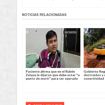
NOTICIAS RELACIONADAS
CARAPARÍ
JORGE MOLINA
RECIENTES
JORGE MOLINA
clarar
Paciente afirma que en el Rubén
Gobierno Reg
 Túnel del
Zelaya le dijeron que debe estar "a
destruidos y 
punto de morir" para ser operado
conectividad