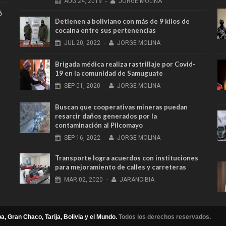
AUG
24,
2019
-
JORGE MOLINA
ó
Detienen a boliviano con más de 9 kilos de
cocaína entre sus pertenencias
JUL
20,
2022
-
JORGE MOLINA
Brigada médica realiza rastrillaje por Covid-
19 en la comunidad de Samuguate
SEP
01,
2020
-
JORGE MOLINA
Buscan que cooperativas mineras puedan
resarcir daños generados por la
contaminación al Pilcomayo
SEP
16,
2022
-
JORGE MOLINA
Transporte logra acuerdos con instituciones
para mejoramiento de calles y carreteras
MAR
02,
2020
-
JARANCIBIA
a, Gran Chaco, Tarija, Bolivia y el Mundo.
Todos los derechos reservados.