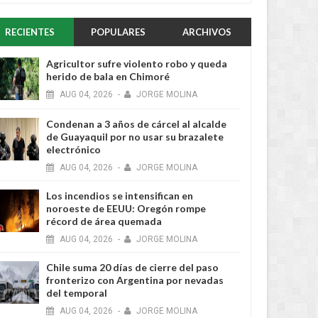
RECIENTES
POPULARES
ARCHIVOS
Agricultor sufre violento robo y queda
herido de bala en Chimoré
AUG
04,
2026
-
JORGE MOLINA
Condenan a 3 años de cárcel al alcalde
de Guayaquil por no usar su brazalete
electrónico
AUG
04,
2026
-
JORGE MOLINA
Los incendios se intensifican en
noroeste de EEUU: Oregón rompe
récord de área quemada
AUG
04,
2026
-
JORGE MOLINA
Chile suma 20 días de cierre del paso
fronterizo con Argentina por nevadas
del temporal
AUG
04,
2026
-
JORGE MOLINA