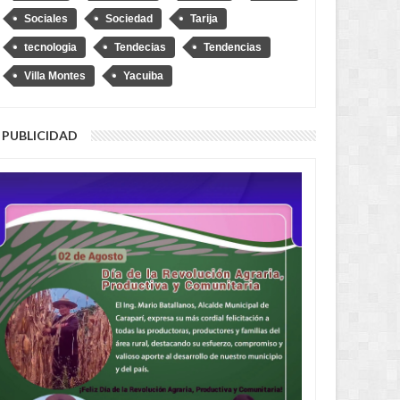
Sociales
Sociedad
Tarija
tecnologia
Tendecias
Tendencias
Villa Montes
Yacuiba
PUBLICIDAD