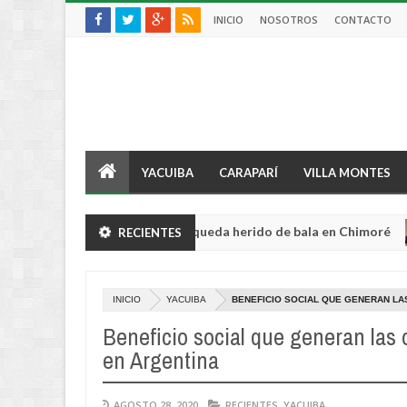
INICIO
NOSOTROS
CONTACTO
YACUIBA
CARAPARÍ
VILLA MONTES
tor sufre violento robo y queda herido de bala en Chimoré
RECIENTES
Aug
04,
0
2026
INICIO
YACUIBA
BENEFICIO SOCIAL QUE GENERAN LA
Beneficio social que generan las
en Argentina
AGOSTO 28, 2020
RECIENTES
,
YACUIBA