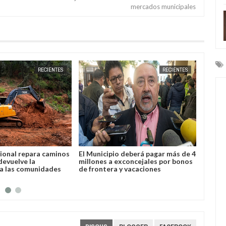
mercados municipales
JUN
19,
2026
RECIENTES
RECIENTES
ional repara caminos
El Municipio deberá pagar más de 4
Yacuiba
devuelve la
millones a exconcejales por bonos
plazo 
 a las comunidades
de frontera y vacaciones
con de