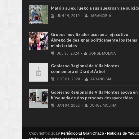
Mató a su ex, luego a sus suegros y se suicid
JUN
19,
2019
-
JARANCIBIA
Grupos movilizados acusan al ejecutivo
Ábrego de designar políticamente los ítems
ministeriales
JUL
30,
2024
-
JORGE MOLINA
Gobierno Regional de Villa Montes
conmemora el Día del Árbol
OCT
01,
2020
-
JARANCIBIA
Gobierno Regional de Villa Montes apoya en
búsqueda de dos personas desaparecidas
JAN
04,
2022
-
JORGE MOLINA
Copyright © 2019
Periódico El Gran Chaco - Noticias de Yacuib