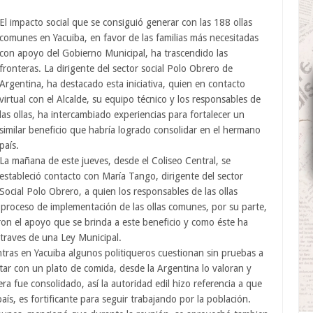
El impacto social que se consiguió generar con las 188 ollas
comunes en Yacuiba, en favor de las familias más necesitadas
con apoyo del Gobierno Municipal, ha trascendido las
fronteras. La dirigente del sector social Polo Obrero de
Argentina, ha destacado esta iniciativa, quien en contacto
virtual con el Alcalde, su equipo técnico y los responsables de
las ollas, ha intercambiado experiencias para fortalecer un
similar beneficio que habría logrado consolidar en el hermano
país.
La mañana de este jueves, desde el Coliseo Central, se
estableció contacto con María Tango, dirigente del sector
Social Polo Obrero, a quien los responsables de las ollas
 proceso de implementación de las ollas comunes, por su parte,
zaron el apoyo que se brinda a este beneficio y como éste ha
 traves de una Ley Municipal.
ntras en Yacuiba algunos politiqueros cuestionan sin pruebas a
ntar con un plato de comida, desde la Argentina lo valoran y
a fue consolidado, así la autoridad edil hizo referencia a que
aís, es fortificante para seguir trabajando por la población.