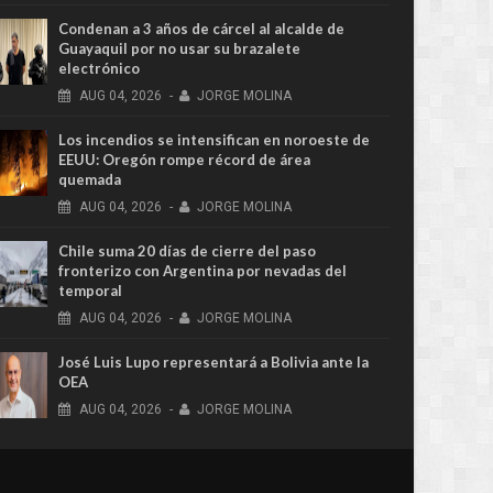
Condenan a 3 años de cárcel al alcalde de
Guayaquil por no usar su brazalete
electrónico
AUG
04,
2026
-
JORGE MOLINA
Los incendios se intensifican en noroeste de
EEUU: Oregón rompe récord de área
quemada
AUG
04,
2026
-
JORGE MOLINA
Chile suma 20 días de cierre del paso
fronterizo con Argentina por nevadas del
temporal
AUG
04,
2026
-
JORGE MOLINA
José Luis Lupo representará a Bolivia ante la
OEA
AUG
04,
2026
-
JORGE MOLINA