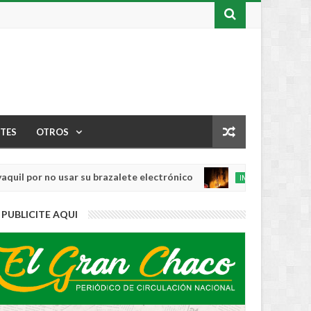
TES
OTROS
or no usar su brazalete electrónico
Los incen
INTERNACIONAL
Aug
04,
0
PUBLICITE AQUI
2026