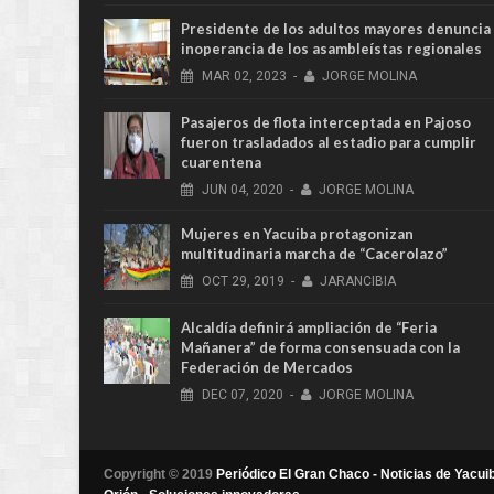
Presidente de los adultos mayores denuncia
inoperancia de los asambleístas regionales
MAR
02,
2023
-
JORGE MOLINA
Pasajeros de flota interceptada en Pajoso
fueron trasladados al estadio para cumplir
cuarentena
JUN
04,
2020
-
JORGE MOLINA
Mujeres en Yacuiba protagonizan
multitudinaria marcha de “Cacerolazo”
OCT
29,
2019
-
JARANCIBIA
Alcaldía definirá ampliación de “Feria
Mañanera” de forma consensuada con la
Federación de Mercados
DEC
07,
2020
-
JORGE MOLINA
Copyright © 2019
Periódico El Gran Chaco - Noticias de Yacuib