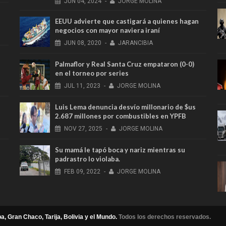
JUN
04,
2024
-
JORGE MOLINA
EEUU advierte que castigará a quienes hagan
negocios con mayor naviera iraní
JUN
08,
2020
-
JARANCIBIA
Palmaflor y Real Santa Cruz empataron (0-0)
en el torneo por series
JUL
11,
2023
-
JORGE MOLINA
Luis Lema denuncia desvío millonario de $us
2.687 millones por combustibles en YPFB
NOV
27,
2025
-
JORGE MOLINA
Su mamá le tapó boca y nariz mientras su
padrastro lo violaba.
FEB
09,
2022
-
JORGE MOLINA
a, Gran Chaco, Tarija, Bolivia y el Mundo.
Todos los derechos reservados.