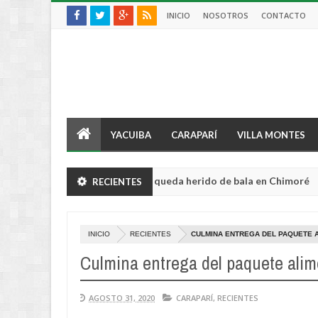
INICIO
NOSOTROS
CONTACTO
YACUIBA
CARAPARÍ
VILLA MONTES
tor sufre violento robo y queda herido de bala en Chimoré
RECIENTES
Aug
04,
0
2026
INICIO
RECIENTES
CULMINA ENTREGA DEL PAQUETE A
Culmina entrega del paquete alim
AGOSTO 31, 2020
CARAPARÍ
,
RECIENTES