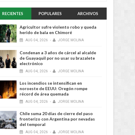
RECIENTES
POPULARES
ARCHIVOS
Agricultor sufre violento robo y queda
herido de bala en Chimoré
AUG
04,
2026
-
JORGE MOLINA
Condenan a 3 años de cárcel al alcalde
de Guayaquil por no usar su brazalete
electrónico
AUG
04,
2026
-
JORGE MOLINA
Los incendios se intensifican en
noroeste de EEUU: Oregón rompe
récord de área quemada
AUG
04,
2026
-
JORGE MOLINA
Chile suma 20 días de cierre del paso
fronterizo con Argentina por nevadas
del temporal
AUG
04,
2026
-
JORGE MOLINA