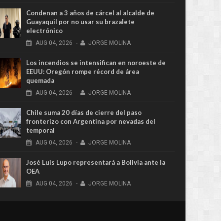
Condenan a 3 años de cárcel al alcalde de
Guayaquil por no usar su brazalete
electrónico
AUG
04,
2026
-
JORGE MOLINA
Los incendios se intensifican en noroeste de
EEUU: Oregón rompe récord de área
quemada
AUG
04,
2026
-
JORGE MOLINA
Chile suma 20 días de cierre del paso
fronterizo con Argentina por nevadas del
temporal
AUG
04,
2026
-
JORGE MOLINA
José Luis Lupo representará a Bolivia ante la
OEA
AUG
04,
2026
-
JORGE MOLINA