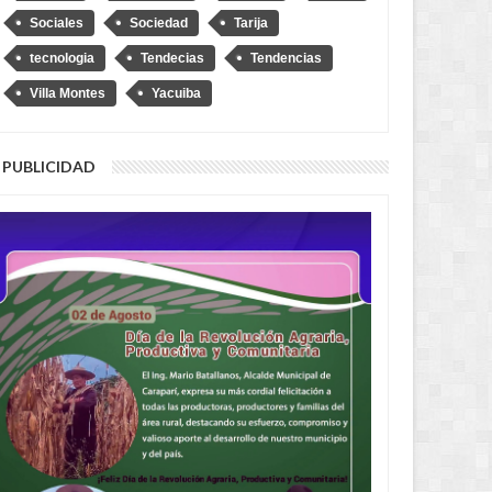
Sociales
Sociedad
Tarija
tecnologia
Tendecias
Tendencias
Villa Montes
Yacuiba
PUBLICIDAD
uis Lupo representará a
“No soy Diprove, no hagan el
a ante la OEA
ridículo”, dice Loza tras denuncia
de que se transportó en un auto
robado