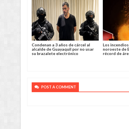
lento robo y
Condenan a 3 años de cárcel al
Los incendios 
a en Chimoré
alcalde de Guayaquil por no usar
noroeste de 
su brazalete electrónico
récord de ár
POST A COMMENT