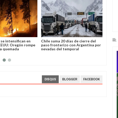
se intensifican en
Chile suma 20 días de cierre del
José L
EEUU: Oregón rompe
paso fronterizo con Argentina por
Bolivi
ea quemada
nevadas del temporal
DISQUS
BLOGGER
FACEBOOK