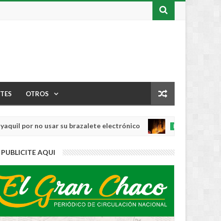
TES
OTROS
or no usar su brazalete electrónico
Los ince
INTERNACIONAL
Aug
04,
0
PUBLICITE AQUI
2026