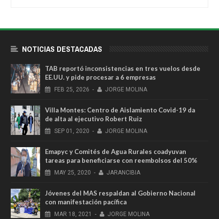
NOTICIAS DESTACADAS
TAB reportó inconsistencias en tres vuelos desde
EE.UU. y pide procesar a 6 empresas
FEB
25,
2026
-
JORGE MOLINA
Villa Montes: Centro de Aislamiento Covid-19 da
de alta al ejecutivo Robert Ruiz
SEP
01,
2020
-
JORGE MOLINA
Emapyc y Comités de Agua Rurales coadyuvan
tareas para beneficiarse con reembolsos del 50%
MAY
25,
2020
-
JARANCIBIA
Jóvenes del MAS respaldan al Gobierno Nacional
con manifestación pacífica
MAR
18,
2021
-
JORGE MOLINA