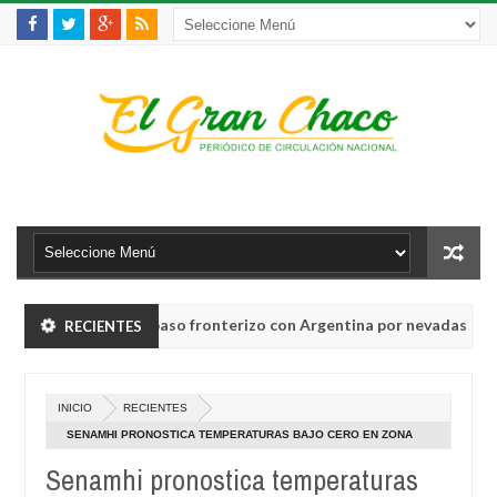
as de cierre del paso fronterizo con Argentina por nevadas del temp
RECIENTES
INICIO
RECIENTES
as de cierre del paso fronterizo con Argentina por nevadas del temp
SENAMHI PRONOSTICA TEMPERATURAS BAJO CERO EN ZONA
ALTA DE TARIJA
Senamhi pronostica temperaturas