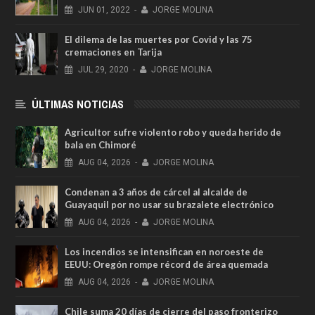
JUN
01,
2022
-
JORGE MOLINA
El dilema de las muertes por Covid y las 75
cremaciones en Tarija
JUL
29,
2020
-
JORGE MOLINA
ÚLTIMAS NOTICIAS
Agricultor sufre violento robo y queda herido de
bala en Chimoré
AUG
04,
2026
-
JORGE MOLINA
Condenan a 3 años de cárcel al alcalde de
Guayaquil por no usar su brazalete electrónico
AUG
04,
2026
-
JORGE MOLINA
Los incendios se intensifican en noroeste de
EEUU: Oregón rompe récord de área quemada
AUG
04,
2026
-
JORGE MOLINA
Chile suma 20 días de cierre del paso fronterizo