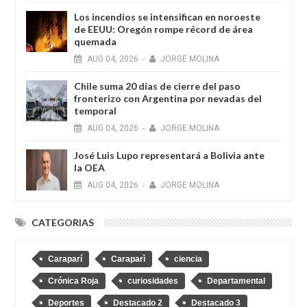
Los incendios se intensifican en noroeste
de EEUU: Oregón rompe récord de área
quemada
AUG
04,
2026
-
JORGE MOLINA
Chile suma 20 días de cierre del paso
fronterizo con Argentina por nevadas del
temporal
AUG
04,
2026
-
JORGE MOLINA
José Luis Lupo representará a Bolivia ante
la OEA
AUG
04,
2026
-
JORGE MOLINA
CATEGORIAS
Caraparí
Caraparì
ciencia
Crónica Roja
curiosidades
Departamental
Deportes
Destacado 2
Destacado 3