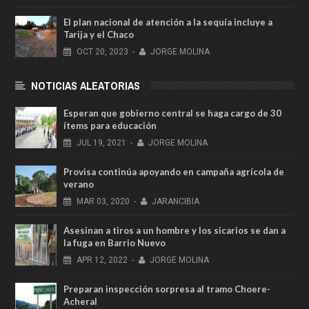
El plan nacional de atención a la sequía incluye a
Tarija y el Chaco
OCT
20,
2023
-
JORGE MOLINA
NOTICIAS ALEATORIAS
Esperan que gobierno central se haga cargo de 30
ítems para educación
JUL
19,
2021
-
JORGE MOLINA
Provisa continúa apoyando en campaña agrícola de
verano
MAR
03,
2020
-
JARANCIBIA
Asesinan a tiros a un hombre y los sicarios se dan a
la fuga en Barrio Nuevo
APR
12,
2022
-
JORGE MOLINA
Preparan inspección sorpresa al tramo Choere-
Acheral