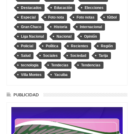
Destacados
Educación
Elecciones
Especial
Foto nota
Foto notas
fútbol
Gran Chaco
Historia
Internacional
Liga Nacional
Nacional
Opinión
Policial
Política
Recientes
Región
Salud
Sociales
Sociedad
Tarija
tecnologia
Tendecias
Tendencias
Villa Montes
Yacuiba
PUBLICIDAD