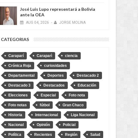
José Luis Lupo representará a Bolivia
ante la OEA
AUG
04,
2026
-
JORGE MOLINA
CATEGORIAS
Caraparí
Caraparì
ciencia
Crónica Roja
curiosidades
Departamental
Deportes
Destacado 2
Destacado 3
Destacados
Educación
Elecciones
Especial
Foto nota
Foto notas
fútbol
Gran Chaco
Historia
Internacional
Liga Nacional
Nacional
Opinión
Policial
Política
Recientes
Región
Salud
MAY
20,
2026
MAY