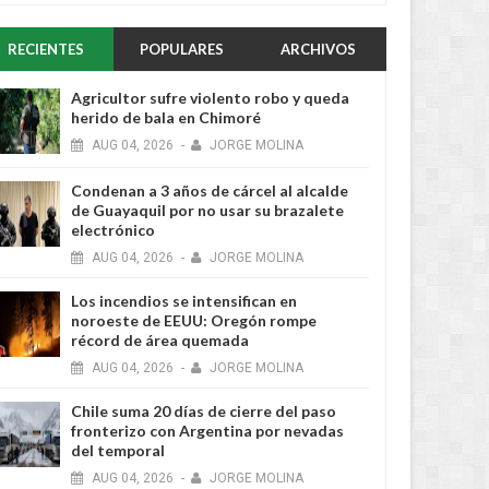
RECIENTES
POPULARES
ARCHIVOS
Agricultor sufre violento robo y queda
herido de bala en Chimoré
AUG
04,
2026
-
JORGE MOLINA
Condenan a 3 años de cárcel al alcalde
de Guayaquil por no usar su brazalete
electrónico
AUG
04,
2026
-
JORGE MOLINA
Los incendios se intensifican en
noroeste de EEUU: Oregón rompe
récord de área quemada
AUG
04,
2026
-
JORGE MOLINA
Chile suma 20 días de cierre del paso
fronterizo con Argentina por nevadas
del temporal
AUG
04,
2026
-
JORGE MOLINA