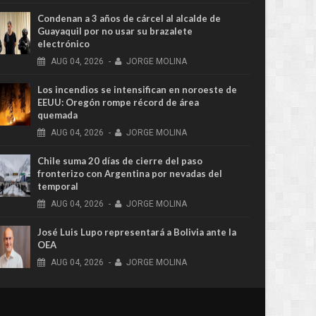
Condenan a 3 años de cárcel al alcalde de
Guayaquil por no usar su brazalete
electrónico
AUG
04,
2026
-
JORGE MOLINA
Los incendios se intensifican en noroeste de
EEUU: Oregón rompe récord de área
quemada
AUG
04,
2026
-
JORGE MOLINA
Chile suma 20 días de cierre del paso
fronterizo con Argentina por nevadas del
temporal
AUG
04,
2026
-
JORGE MOLINA
José Luis Lupo representará a Bolivia ante la
OEA
AUG
04,
2026
-
JORGE MOLINA