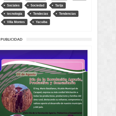
Sociales
Sociedad
Tarija
tecnologia
Tendecias
Tendencias
Villa Montes
Yacuiba
PUBLICIDAD