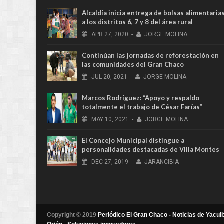
Alcaldía inicia entrega de bolsas alimentaria
a los distritos 6, 7 y 8 del área rural
APR
27,
2020
-
JORGE MOLINA
Continúan las jornadas de reforestación en
las comunidades del Gran Chaco
JUL
20,
2021
-
JORGE MOLINA
Marcos Rodríguez: “Apoyo y respaldo
totalmente el trabajo de César Farías”
MAY
10,
2021
-
JORGE MOLINA
El Concejo Municipal distingue a
personalidades destacadas de Villa Montes
DEC
27,
2019
-
JARANCIBIA
Copyright © 2019
Periódico El Gran Chaco - Noticias de Yacuib