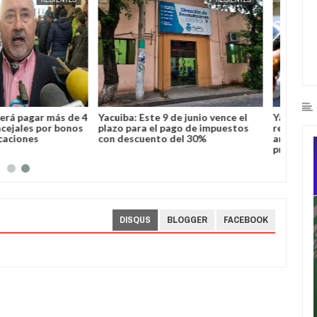
9 de junio vence el
Yacuiba: Logran rescatar y
 pago de impuestos
repatriar a una adolescente
o del 30%
argentina víctima de trata y
proxenetismo
DISQUS
BLOGGER
FACEBOOK