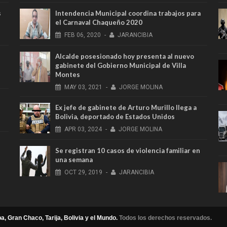
s
Intendencia Municipal coordina trabajos para
el Carnaval Chaqueño 2020
FEB
06,
2020
-
JARANCIBIA
Alcalde posesionado hoy presenta al nuevo
gabinete del Gobierno Municipal de Villa
Montes
MAY
03,
2021
-
JORGE MOLINA
Ex jefe de gabinete de Arturo Murillo llega a
Bolivia, deportado de Estados Unidos
APR
03,
2024
-
JORGE MOLINA
Se registran 10 casos de violencia familiar en
una semana
OCT
29,
2019
-
JARANCIBIA
a, Gran Chaco, Tarija, Bolivia y el Mundo.
Todos los derechos reservados.