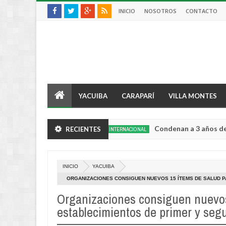
INICIO
NOSOTROS
CONTACTO
YACUIBA
CARAPARÍ
VILLA MONTES
la en Chimoré
Condenan a 3 años de cárcel al 
RECIENTES
INTERNACIONAL
Aug
04,
0
2026
INICIO
YACUIBA
ORGANIZACIONES CONSIGUEN NUEVOS 15 ÍTEMS DE SALUD P
Organizaciones consiguen nuevos
establecimientos de primer y seg