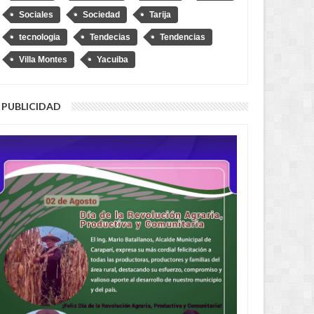
Sociales
Sociedad
Tarija
tecnologia
Tendecias
Tendencias
Villa Montes
Yacuiba
PUBLICIDAD