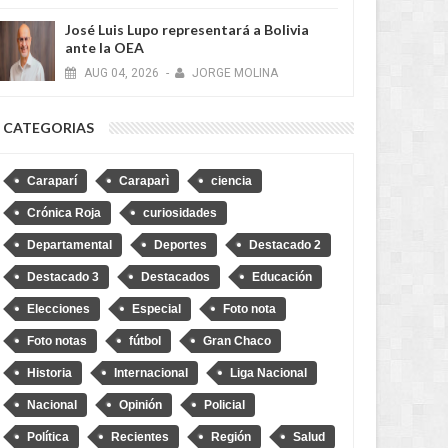
José Luis Lupo representará a Bolivia
ante la OEA
AUG
04,
2026
-
JORGE MOLINA
CATEGORIAS
Caraparí
Caraparì
ciencia
Crónica Roja
curiosidades
Departamental
Deportes
Destacado 2
Destacado 3
Destacados
Educación
Elecciones
Especial
Foto nota
Foto notas
fútbol
Gran Chaco
Historia
Internacional
Liga Nacional
Nacional
Opinión
Policial
Política
Recientes
Región
Salud