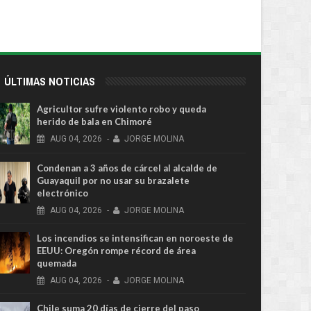
ÚLTIMAS NOTICIAS
Agricultor sufre violento robo y queda
herido de bala en Chimoré
AUG
04,
2026
-
JORGE MOLINA
Condenan a 3 años de cárcel al alcalde de
Guayaquil por no usar su brazalete
electrónico
AUG
04,
2026
-
JORGE MOLINA
Los incendios se intensifican en noroeste de
EEUU: Oregón rompe récord de área
quemada
AUG
04,
2026
-
JORGE MOLINA
Chile suma 20 días de cierre del paso