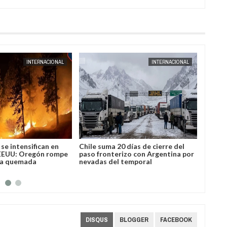
AUG
04,
2026
INTERNACIONAL
INTERNACIONAL
se intensifican en
Chile suma 20 días de cierre del
José L
EEUU: Oregón rompe
paso fronterizo con Argentina por
Bolivi
ea quemada
nevadas del temporal
DISQUS
BLOGGER
FACEBOOK