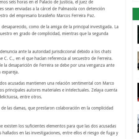
s seis horas en el Palacio de Justicia, el juez de
s sean enviadas a la cárcel de Palmasola con detención
estro del empresario brasileño Marcos Ferreira Paz.
o desaparecido, como de la amiga de la principal investigada. La
secuestro en grado de complicidad, mientras que la segunda
enuncia ante la autoridad jurisdiccional debido a los chats
 C. C., en el que hacían referencia al secuestro de Ferreira.
de la desaparición de Ferreira se debe por una venganza ante
a expareja.
as dos acusadas mantienen una relación sentimental con Marco
s principales autores materiales e intelectuales. Zelaya cuenta
lictuosa, entre otros.
a de las damas, que prestaron colaboración en la complicidad
e existen los suficientes elementos para que las dos acusadas
hallados en las investigaciones, entre ellos el riesgo de fuga y