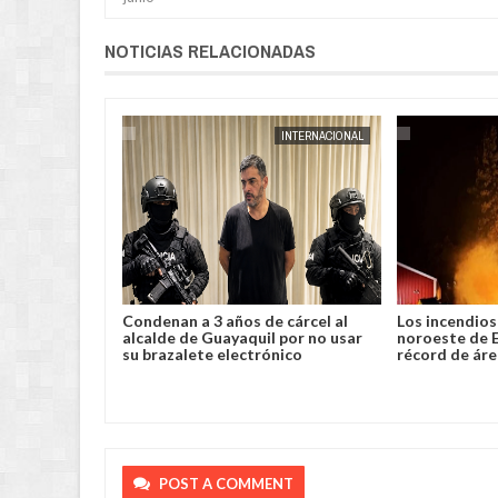
NOTICIAS RELACIONADAS
POLICIAL
JORGE MOLINA
INTERNACIONAL
JORGE MOLINA
lento robo y
Condenan a 3 años de cárcel al
Los incendios 
a en Chimoré
alcalde de Guayaquil por no usar
noroeste de 
su brazalete electrónico
récord de ár
POST A COMMENT