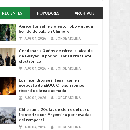
RECIENTES
POPULARES
ARCHIVOS
Agricultor sufre violento robo y queda
herido de bala en Chimoré
AUG
04,
2026
-
JORGE MOLINA
Condenan a 3 años de cárcel al alcalde
de Guayaquil por no usar su brazalete
electrónico
AUG
04,
2026
-
JORGE MOLINA
Los incendios se intensifican en
noroeste de EEUU: Oregón rompe
récord de área quemada
AUG
04,
2026
-
JORGE MOLINA
Chile suma 20 días de cierre del paso
fronterizo con Argentina por nevadas
del temporal
AUG
04,
2026
-
JORGE MOLINA