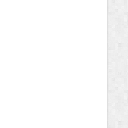
AUG
04,
2026
AUG
NACIONAL
NACIONAL
uis Lupo representará a
“No soy Diprove, no hagan el
a ante la OEA
ridículo”, dice Loza tras denuncia
de que se transportó en un auto
robado