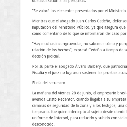
obstaculización a las pesquisas.
“Se valoró los elementos presentados por el Ministerio 
Mientras que el abogado Juan Carlos Cedeño, defensor 
imputación del Ministerio Público, ya que asegura que 
como comentario de lo que se informaron del caso por
“Hay muchas incongruencias, no sabemos cómo y porqué
relación de los hechos”, expresó Cedeño a tiempo de se
decisión judicial.
Por su parte el abogado Álvaro Barbery, que patrocina a
Fiscalía y el juez no lograron sostener las pruebas acus
El día del secuestro
La mañana del viernes 28 de junio, el empresario brasi
avenida Cristo Redentor, cuando llegaba a su empresa 
cámaras de seguridad de la zona y a los testigos, un
temprano, fue quien interceptó al sujeto desde donde
uniforme de Interpol, para reducirlo y subirlo con vio
desconocido.