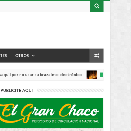
TES
OTROS
 no usar su brazalete electrónico
Los incend
INTERNACIONAL
Aug
04,
0
PUBLICITE AQUI
2026