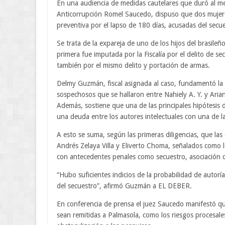
En una audiencia de medidas cautelares que duró al meno
Anticorrupción Romel Saucedo, dispuso que dos mujere
preventiva por el lapso de 180 días, acusadas del secu
Se trata de la expareja de uno de los hijos del brasileñ
primera fue imputada por la Fiscalía por el delito de 
también por el mismo delito y portación de armas.
Delmy Guzmán, fiscal asignada al caso, fundamentó la d
sospechosos que se hallaron entre Nahiely A. Y. y Ariane
Además, sostiene que una de las principales hipótesis 
una deuda entre los autores intelectuales con una de l
A esto se suma, según las primeras diligencias, que l
Andrés Zelaya Villa y Eliverto Choma, señalados como lo
con antecedentes penales como secuestro, asociación de
“Hubo suficientes indicios de la probabilidad de autorí
del secuestro”, afirmó Guzmán a EL DEBER.
En conferencia de prensa el juez Saucedo manifestó qu
sean remitidas a Palmasola, como los riesgos procesales 