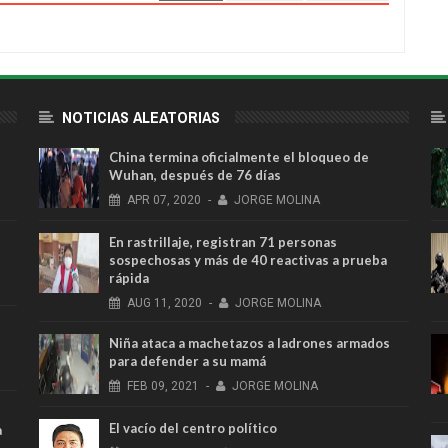
NOTICIAS ALEATORIAS
China termina oficialmente el bloqueo de
Wuhan, después de 76 días
APR
07,
2020
-
JORGE MOLINA
En rastrillaje, registran 71 personas
sospechosas y más de 40 reactivas a prueba
rápida
AUG
11,
2020
-
JORGE MOLINA
Niña ataca a machetazos a ladrones armados
para defender a su mamá
FEB
09,
2021
-
JORGE MOLINA
El vacío del centro político
a